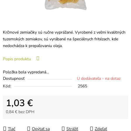
Krčmové zemiačiky sú ručne vyprážané. Vyrobené z veľmi kvalitných
tuzemských zemiakov, sú vyrábané na špeciálnych fritézach, kde
nedochádza k prepaľovaniu oleja.
Popis produktu
Položka bola vypredaná…
Dostupnosť
U dodávateľa - na dotaz
Kód:
2565
1,03 €
0,84 € bez DPH
Jednotková cena:
Tlač
Opýtať sa
Strážiť
Zdieľať