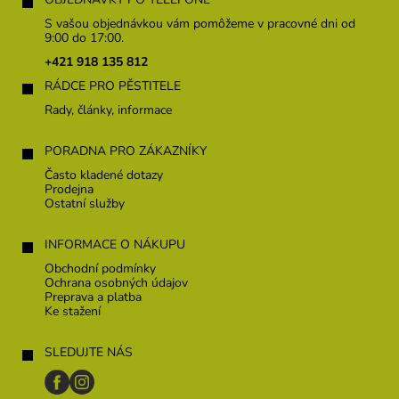
á
p
S vašou objednávkou vám pomôžeme v pracovné dni od
ä
9:00 do 17:00.
t
+421 918 135 812
i
RÁDCE PRO PĚSTITELE
e
Rady, články, informace
PORADNA PRO ZÁKAZNÍKY
Často kladené dotazy
Prodejna
Ostatní služby
INFORMACE O NÁKUPU
Obchodní podmínky
Ochrana osobných údajov
Preprava a platba
Ke stažení
SLEDUJTE NÁS