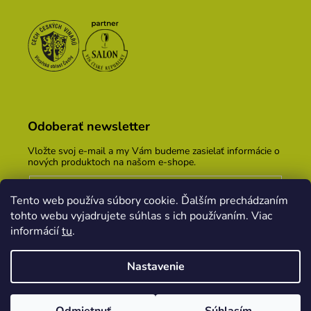
Odoberať newsletter
Vložte svoj e-mail a my Vám budeme zasielať informácie o
nových produktoch na našom e-shope.
Email
Tento web používa súbory cookie. Ďalším prechádzaním
Vložením e-mailu súhlasíte s
podmienkami ochrany
tohto webu vyjadrujete súhlas s ich používaním. Viac
osobných údajov
informácií
tu
.
PRIHLÁSIŤ SA
Nastavenie
Vytvoril Shoptet
&
PekneWeby