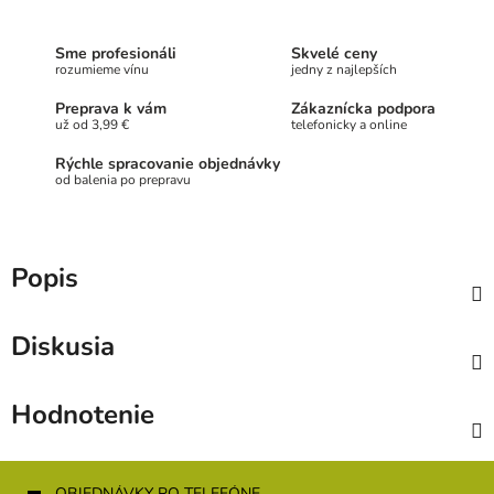
Sme profesionáli
Skvelé ceny
rozumieme vínu
jedny z najlepších
Preprava k vám
Zákaznícka podpora
už od 3,99 €
telefonicky a online
Rýchle spracovanie objednávky
od balenia po prepravu
Popis
Diskusia
Hodnotenie
Z
OBJEDNÁVKY PO TELEFÓNE