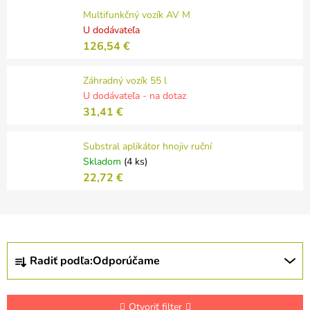
Multifunkčný vozík AV M
U dodávateľa
126,54 €
Záhradný vozík 55 l
U dodávateľa - na dotaz
31,41 €
Substral aplikátor hnojiv ruční
Skladom
(4 ks)
22,72 €
R
Radiť podľa:
Odporúčame
a
d
e
n
Otvoriť filter