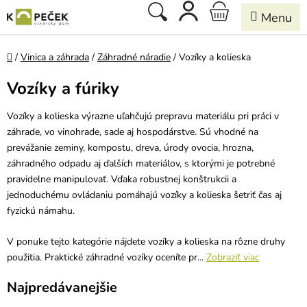
Prejsť
Hľadať
NÁKUPNÝ
na
obsah
KOŠÍK
Domov
/
Vinica a záhrada
/
Záhradné náradie
/
Vozíky a kolieska
Vozíky a fúriky
Vozíky a kolieska výrazne uľahčujú prepravu materiálu pri práci v
záhrade, vo vinohrade, sade aj hospodárstve. Sú vhodné na
prevážanie zeminy, kompostu, dreva, úrody ovocia, hrozna,
záhradného odpadu aj ďalších materiálov, s ktorými je potrebné
pravidelne manipulovať. Vďaka robustnej konštrukcii a
jednoduchému ovládaniu pomáhajú vozíky a kolieska šetriť čas aj
fyzickú námahu.
V ponuke tejto kategórie nájdete vozíky a kolieska na rôzne druhy
použitia. Praktické záhradné vozíky oceníte pr...
Zobraziť viac
Najpredávanejšie