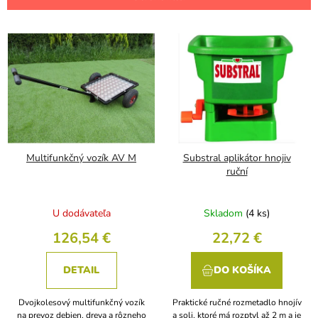
i
e
V
p
ý
r
p
o
i
d
s
u
p
k
r
t
o
o
d
Multifunkčný vozík AV M
Substral aplikátor hnojiv
v
u
ruční
k
t
U dodávateľa
Skladom
(4 ks)
o
v
126,54 €
22,72 €
DETAIL
DO KOŠÍKA
Dvojkolesový multifunkčný vozík
Praktické ručné rozmetadlo hnojív
na prevoz debien, dreva a rôzneho
a soli, ktoré má rozptyl až 2 m a je