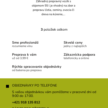
Záhradný prepravný vozík s
objemom 55 l je vhodný na zber a
prepravu lístia, zeminy, ovocia či
dreva na kúrenie,...
3
položiek celkom
O
v
l
Sme profesionáli
Skvelé ceny
á
rozumieme vínu
jedny z najlepších
d
a
Preprava k vám
Zákaznícka podpora
c
už od 3,99 €
telefonicky a online
i
Rýchle spracovanie objednávky
e
od balenia po prepravu
p
r
Z
v
á
OBJEDNÁVKY PO TELEFÓNE
k
p
y
S vašou objednávkou vám pomôžeme v pracovné dni od
v
ä
9:00 do 17:00.
ý
t
+421 918 135 812
p
i