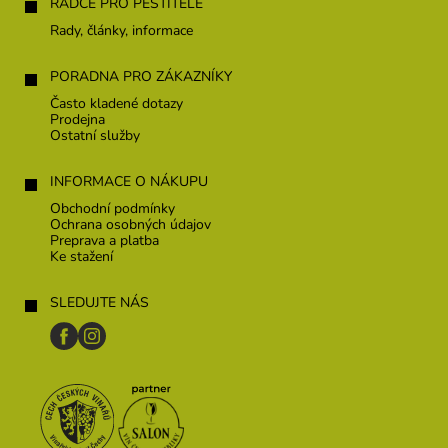
i
RÁDCE PRO PĚSTITELE
e
s
Rady, články, informace
u
PORADNA PRO ZÁKAZNÍKY
Často kladené dotazy
Prodejna
Ostatní služby
INFORMACE O NÁKUPU
Obchodní podmínky
Ochrana osobných údajov
Preprava a platba
Ke stažení
SLEDUJTE NÁS