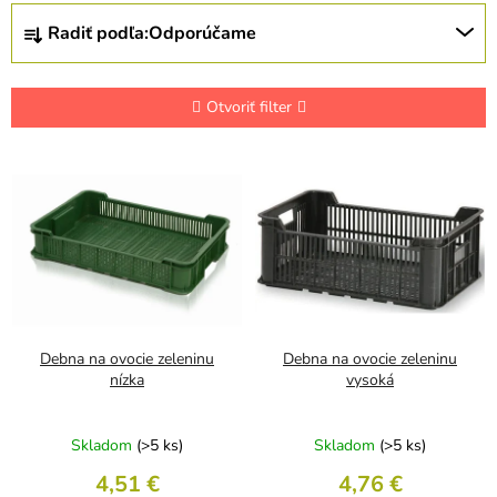
R
Radiť podľa:
Odporúčame
a
d
e
n
Otvoriť filter
i
e
V
p
ý
r
p
o
i
d
s
u
p
k
r
t
o
o
d
Debna na ovocie zeleninu
Debna na ovocie zeleninu
v
u
nízka
vysoká
k
t
Skladom
(>5 ks)
Skladom
(>5 ks)
o
v
4,51 €
4,76 €