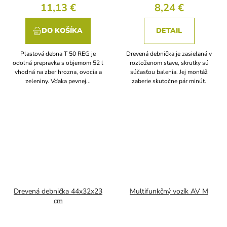
11,13 €
8,24 €
DO KOŠÍKA
DETAIL
Plastová debna T 50 REG je
Drevená debnička je zasielaná v
odolná prepravka s objemom 52 l
rozloženom stave, skrutky sú
vhodná na zber hrozna, ovocia a
súčasťou balenia. Jej montáž
zeleniny. Vďaka pevnej...
zaberie skutočne pár minút.
Drevená debnička 44x32x23
Multifunkčný vozík AV M
cm