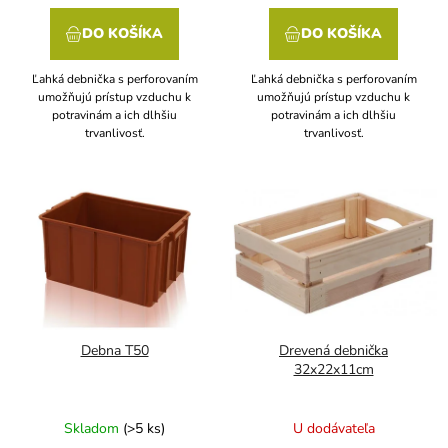
DO KOŠÍKA
DO KOŠÍKA
Ľahká debnička s perforovaním
Ľahká debnička s perforovaním
umožňujú prístup vzduchu k
umožňujú prístup vzduchu k
potravinám a ich dlhšiu
potravinám a ich dlhšiu
trvanlivosť.
trvanlivosť.
Debna T50
Drevená debnička
32x22x11cm
Skladom
(>5 ks)
U dodávateľa