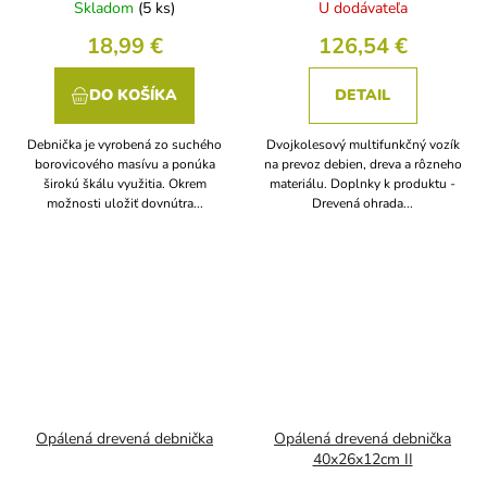
Skladom
(5 ks)
U dodávateľa
18,99 €
126,54 €
DO KOŠÍKA
DETAIL
Debnička je vyrobená zo suchého
Dvojkolesový multifunkčný vozík
borovicového masívu a ponúka
na prevoz debien, dreva a rôzneho
širokú škálu využitia. Okrem
materiálu. Doplnky k produktu -
možnosti uložiť dovnútra...
Drevená ohrada...
Opálená drevená debnička
Opálená drevená debnička
40x26x12cm II