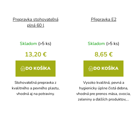
Prepravka stohovateľná
Přepravka E2
plná 60 l
Skladom
(>5 ks)
Skladom
(>5 ks)
13,20 €
8,65 €
DO KOŠÍKA
DO KOŠÍKA
Stohovateľná prepravka z
Vysoko kvalitná, pevná a
kvalitného a pevného plastu,
hygienicky úplne čistá debna,
vhodná aj na potraviny.
vhodná pre prenos mäsa, ovocia,
zeleniny a ďalších produktov,...