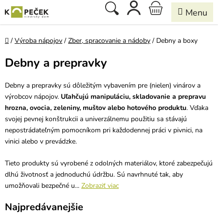
Prejsť
Hľadať
NÁKUPNÝ
na
obsah
KOŠÍK
Domov
/
Výroba nápojov
/
Zber, spracovanie a nádoby
/
Debny a boxy
Debny a prepravky
Debny a prepravky sú dôležitým vybavením pre (nielen) vinárov a
výrobcov nápojov.
Uľahčujú manipuláciu, skladovanie a prepravu
hrozna, ovocia, zeleniny, muštov alebo hotového produktu
. Vďaka
svojej pevnej konštrukcii a univerzálnemu použitiu sa stávajú
nepostrádateľným pomocníkom pri každodennej práci v pivnici, na
vinici alebo v prevádzke.
Tieto produkty sú vyrobené z odolných materiálov, ktoré zabezpečujú
dlhú životnosť a jednoduchú údržbu. Sú navrhnuté tak, aby
umožňovali bezpečné u...
Zobraziť viac
Najpredávanejšie