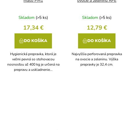
mäso PM1
ovocie a zeleninu RPE
Skladom
(>5 ks)
Skladom
(>5 ks)
17,34 €
12,79 €
DO KOŠÍKA
DO KOŠÍKA
Hygienická prepravka, ktorá je
Najvyššia perforovaná prepravka
veľmi pevná so stohovacou
na ovocie a zeleninu. Výška
nosnosťou až 400 kg je určená na
prepravky je 32,4 cm.
prepravu a uskladnenie...