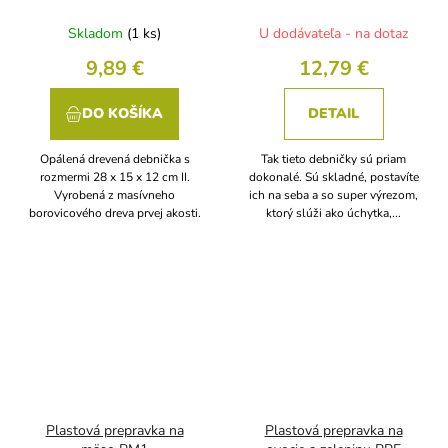
Skladom
(1 ks)
U dodávateľa - na dotaz
9,89 €
12,79 €
DO KOŠÍKA
DETAIL
Opálená drevená debnička s
Tak tieto debničky sú priam
rozmermi 28 x 15 x 12 cm II.
dokonalé. Sú skladné, postavíte
Vyrobená z masívneho
ich na seba a so super výrezom,
borovicového dreva prvej akosti.
ktorý slúži ako úchytka,...
Plastová prepravka na
Plastová prepravka na