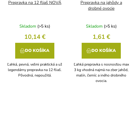
Prepravka na 12 fliaš NOVÁ
Prepravka na jahôdy a
drobné ovocie
Skladom
(>5 ks)
Skladom
(>5 ks)
10,14 €
1,61 €
DO KOŠÍKA
DO KOŠÍKA
Ľahká, pevná, veľmi praktická a už
Ľahká prepravka s nosnosťou max
legendárny prepravka na 12 fliaš.
3 kg vhodná najmä na zber jahôd,
Pôvodná, nepoužitá.
malín, černíc a iného drobného
ovocia.