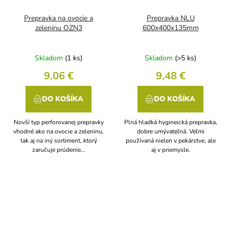
Prepravka na ovocie a
Prepravka NLU
zeleninu OZN3
600x400x135mm
Skladom
(1 ks)
Skladom
(>5 ks)
9,06 €
9,48 €
DO KOŠÍKA
DO KOŠÍKA
Novší typ perforovanej prepravky
Plná hladká hygineická prepravka,
vhodné ako na ovocie a zeleninu,
dobre umývateľná. Veľmi
tak aj na iný sortiment, ktorý
používaná nielen v pekárstve, ale
zaručuje prúdenie...
aj v priemysle.