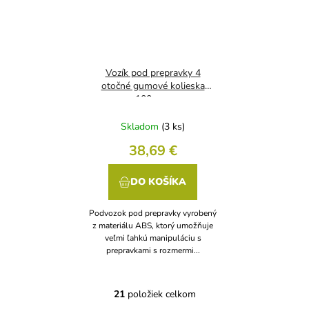
Vozík pod prepravky 4
otočné gumové kolieska
100 mm
Skladom
(3 ks)
38,69 €
DO KOŠÍKA
Podvozok pod prepravky vyrobený
z materiálu ABS, ktorý umožňuje
veľmi ľahkú manipuláciu s
prepravkami s rozmermi...
21
položiek celkom
O