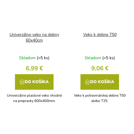
Univerzálne veko na debny
Veko k debne T50
60x40cm
Skladom
(>5 ks)
Skladom
(>5 ks)
6,99 €
9,06 €
DO KOŠÍKA
DO KOŠÍKA
Univerzálne plastové veko vhodné
Veko k potravinárskej debne T50
na prepravky 600x400mm.
alebo T25.