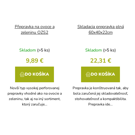
Přepravka na ovoce a
Skladacia prepravka plná
zeleninu OZS2
60x40x22cm
Skladom
(>5 ks)
Skladom
(>5 ks)
9,89 €
22,31 €
DO KOŠÍKA
DO KOŠÍKA
Novší typ vysokej perforovanej
Prepravka je konštruovaná tak, aby
prepravky vhodné ako na ovocie a
bola zaručená jej skladovateľnosť,
zeleninu, tak aj na iný sortiment,
stohovateľnosť a kompaktibilita.
ktorý zaručuje...
Prepravka ide...