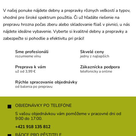
v
l
V našej ponuke nájdete debny a prepravky rôznych veľkostí a typov,
á
vhodné pre široké spektrum použitia. Či už hľadáte riešenie na
d
a
prepravu hrozna počas zberu alebo skladovanie fliaš v pivnici, u nás
c
nájdete ideálne vybavenie. Vyberte si kvalitné debny a prepravky a
i
zabezpečte si pohodlie a efektivitu pri práci!
e
p
Sme profesionáli
Skvelé ceny
r
rozumieme vínu
jedny z najlepších
v
k
Preprava k vám
Zákaznícka podpora
y
už od 3,99 €
telefonicky a online
v
ý
Rýchle spracovanie objednávky
od balenia po prepravu
p
i
Z
s
u
á
OBJEDNÁVKY PO TELEFÓNE
p
S vašou objednávkou vám pomôžeme v pracovné dni od
ä
9:00 do 17:00.
t
+421 918 135 812
i
RÁDCE PRO PĚSTITELE