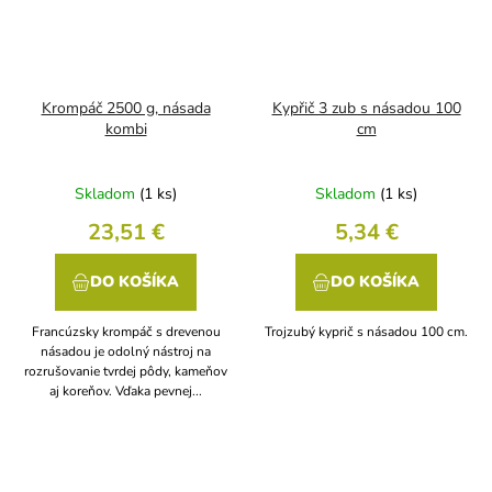
Krompáč 2500 g, násada
Kypřič 3 zub s násadou 100
kombi
cm
Skladom
(1 ks)
Skladom
(1 ks)
23,51 €
5,34 €
DO KOŠÍKA
DO KOŠÍKA
Francúzsky krompáč s drevenou
Trojzubý kyprič s násadou 100 cm.
násadou je odolný nástroj na
rozrušovanie tvrdej pôdy, kameňov
aj koreňov. Vďaka pevnej...