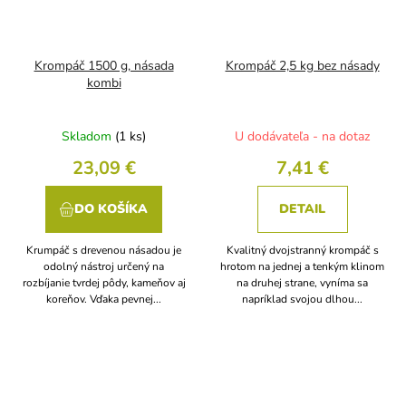
Krompáč 1500 g, násada
Krompáč 2,5 kg bez násady
kombi
Skladom
(1 ks)
U dodávateľa - na dotaz
23,09 €
7,41 €
DO KOŠÍKA
DETAIL
Krumpáč s drevenou násadou je
Kvalitný dvojstranný krompáč s
odolný nástroj určený na
hrotom na jednej a tenkým klinom
rozbíjanie tvrdej pôdy, kameňov aj
na druhej strane, vyníma sa
koreňov. Vďaka pevnej...
napríklad svojou dlhou...