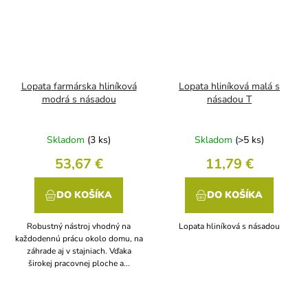
Lopata farmárska hliníková
Lopata hliníková malá s
modrá s násadou
násadou T
Skladom
(3 ks)
Skladom
(>5 ks)
53,67 €
11,79 €
DO KOŠÍKA
DO KOŠÍKA
Robustný nástroj vhodný na
Lopata hliníková s násadou
každodennú prácu okolo domu, na
záhrade aj v stajniach. Vďaka
širokej pracovnej ploche a...