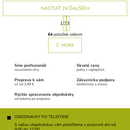
NAČÍTAŤ 24 ĎALŠÍCH
S
1
3
t
O
r
v
64
položiek celkom
á
l
n
HORE
á
k
d
a
o
c
v
Sme profesionáli
Skvelé ceny
i
a
rozumieme vínu
jedny z najlepších
e
n
p
Preprava k vám
Zákaznícka podpora
i
r
už od 3,99 €
telefonicky a online
e
v
Rýchle spracovanie objednávky
k
od balenia po prepravu
y
v
Z
ý
á
p
OBJEDNÁVKY PO TELEFÓNE
i
p
S vašou objednávkou vám pomôžeme v pracovné dni od
s
9:00 do 17:00.