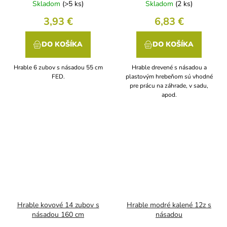
Skladom
(>5 ks)
Skladom
(2 ks)
3,93 €
6,83 €
DO KOŠÍKA
DO KOŠÍKA
Hrable 6 zubov s násadou 55 cm
Hrable drevené s násadou a
FED.
plastovým hrebeňom sú vhodné
pre prácu na záhrade, v sadu,
apod.
Hrable kovové 14 zubov s
Hrable modré kalené 12z s
násadou 160 cm
násadou