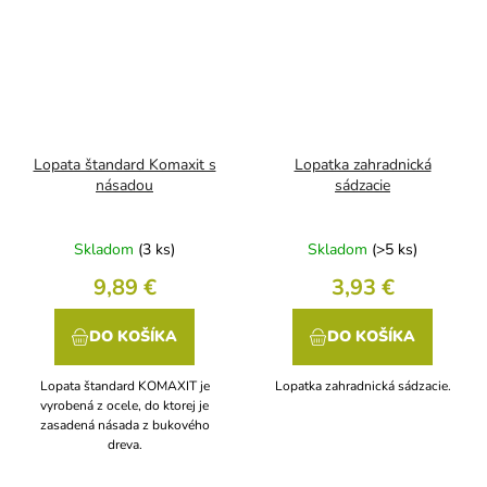
Lopata štandard Komaxit s
Lopatka zahradnická
násadou
sádzacie
Skladom
(3 ks)
Skladom
(>5 ks)
9,89 €
3,93 €
DO KOŠÍKA
DO KOŠÍKA
Lopata štandard KOMAXIT je
Lopatka zahradnická sádzacie.
vyrobená z ocele, do ktorej je
zasadená násada z bukového
dreva.