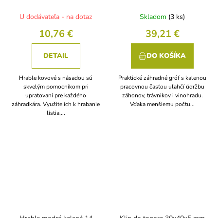
U dodávateľa - na dotaz
Skladom
(3 ks)
10,76 €
39,21 €
DETAIL
DO KOŠÍKA
Hrable kovové s násadou sú
Praktické záhradné gróf s kalenou
skvelým pomocníkom pri
pracovnou časťou uľahčí údržbu
upratovaní pre každého
záhonov, trávnikov i vinohradu.
záhradkára. Využite ich k hrabanie
Vďaka menšiemu počtu...
lístia,...