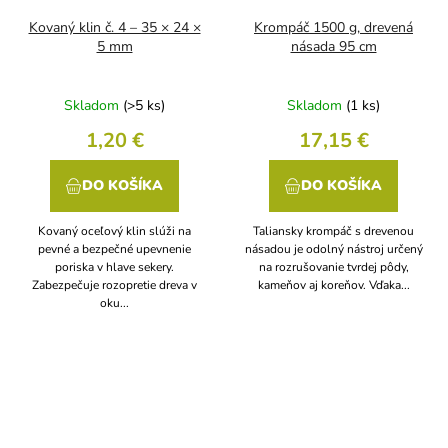
Kovaný klin č. 4 – 35 × 24 ×
Krompáč 1500 g, drevená
5 mm
násada 95 cm
Skladom
(>5 ks)
Skladom
(1 ks)
1,20 €
17,15 €
DO KOŠÍKA
DO KOŠÍKA
Kovaný oceľový klin slúži na
Taliansky krompáč s drevenou
pevné a bezpečné upevnenie
násadou je odolný nástroj určený
poriska v hlave sekery.
na rozrušovanie tvrdej pôdy,
Zabezpečuje rozopretie dreva v
kameňov aj koreňov. Vďaka...
oku...