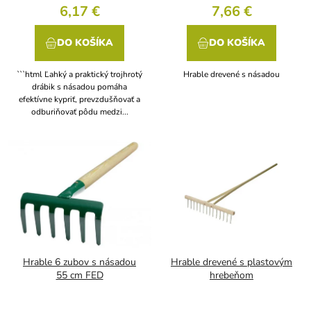
v
6,17 €
7,66 €
DO KOŠÍKA
DO KOŠÍKA
```html Ľahký a praktický trojhrotý
Hrable drevené s násadou
drábik s násadou pomáha
efektívne kypriť, prevzdušňovať a
odburiňovať pôdu medzi...
Hrable 6 zubov s násadou
Hrable drevené s plastovým
55 cm FED
hrebeňom