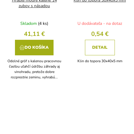
Hrable modré kalené 14
Klin do topora 30x40x5 mm
zubov s násadou
Skladom
(4 ks)
U dodávateľa - na dotaz
41,11 €
0,54 €
DO KOŠÍKA
DETAIL
Odolné gróf s kalenou pracovnou
Klin do topora 30x40x5 mm
časťou uľahčí údržbu záhrady aj
vinohradu, pretože dobre
rozprestrie zeminu, vyhrabú...