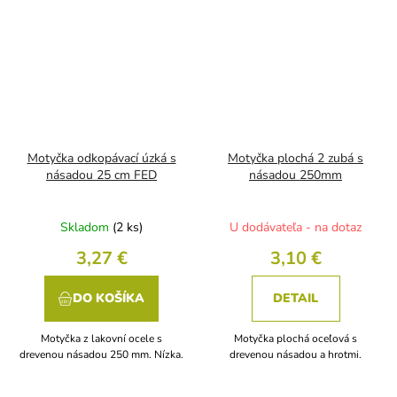
Motyčka odkopávací úzká s
Motyčka plochá 2 zubá s
násadou 25 cm FED
násadou 250mm
Skladom
(2 ks)
U dodávateľa - na dotaz
3,27 €
3,10 €
DO KOŠÍKA
DETAIL
Motyčka z lakovní ocele s
Motyčka plochá oceľová s
drevenou násadou 250 mm. Nízka.
drevenou násadou a hrotmi.