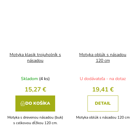
Motyka klasik trojuholník s
Motyka oblúk s násadou
násadou
120 cm
Skladom
(4 ks)
U dodávateľa - na dotaz
15,27 €
19,41 €
DO KOŠÍKA
DETAIL
Motyka s drevenou násadou (buk)
Motyka oblúk s násadou 120 cm
s celkovou dĺžkou 120 cm.