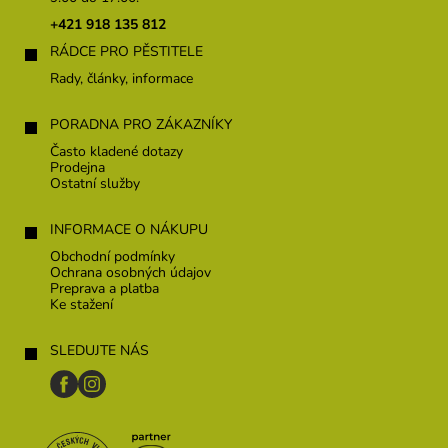
ä
u
t
+421 918 135 812
i
RÁDCE PRO PĚSTITELE
e
Rady, články, informace
PORADNA PRO ZÁKAZNÍKY
Často kladené dotazy
Prodejna
Ostatní služby
INFORMACE O NÁKUPU
Obchodní podmínky
Ochrana osobných údajov
Preprava a platba
Ke stažení
SLEDUJTE NÁS