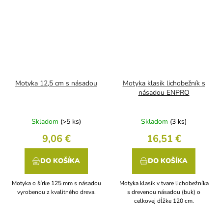
Motyka 12,5 cm s násadou
Motyka klasik lichobežník s
násadou ENPRO
Skladom
(>5 ks)
Skladom
(3 ks)
9,06 €
16,51 €
DO KOŠÍKA
DO KOŠÍKA
Motyka o šírke 125 mm s násadou
Motyka klasik v tvare lichobežníka
vyrobenou z kvalitného dreva.
s drevenou násadou (buk) o
celkovej dĺžke 120 cm.