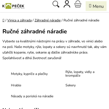
Prejsť
Hľadať
NÁKUPNÝ
na
obsah
KOŠÍK
Domov
/
Vinica a záhrada
/
Záhradné náradie
/
Ručné záhradné náradie
Ručné záhradné náradie
Vybavte sa kvalitnými nástrojmi na prácu v záhrade, vo vinici alebo
na poli. Naše motyky, rýle, lopaty a sekery sú navrhnuté tak, aby vám
uľahčili kopanie, rytie, sekanie aj ďalšie záhradnícke práce.
Spoľahlivosť a dlhá životnosť zaručená!
Rýle, lopaty, vidly a
Motyky, kypriče a plečky
krompáče
Hrable
Sekery
Násady a poriská na náradie