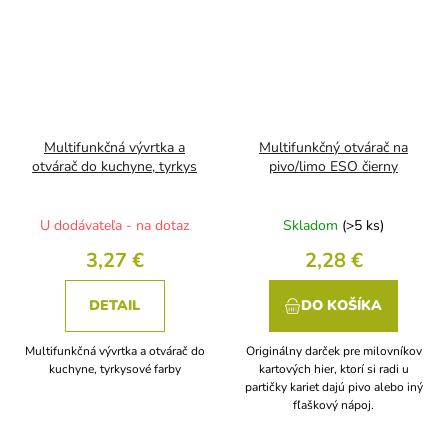
Multifunkčná vývrtka a
Multifunkčný otvárač na
otvárač do kuchyne, tyrkys
pivo/limo ESO čierny
U dodávateľa - na dotaz
Skladom
(>5 ks)
3,27 €
2,28 €
DETAIL
DO KOŠÍKA
Multifunkčná vývrtka a otvárač do
Originálny darček pre milovníkov
kuchyne, tyrkysové farby
kartových hier, ktorí si radi u
partičky kariet dajú pivo alebo iný
fľaškový nápoj.