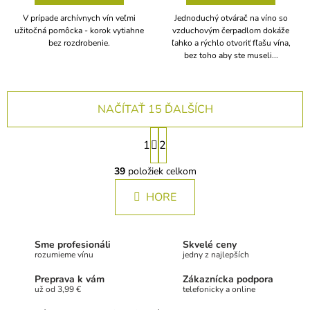
V prípade archívnych vín veľmi
Jednoduchý otvárač na víno so
užitočná pomôcka - korok vytiahne
vzduchovým čerpadlom dokáže
bez rozdrobenie.
ľahko a rýchlo otvoriť fľašu vína,
bez toho aby ste museli...
NAČÍTAŤ 15 ĎALŠÍCH
S
1
2
t
O
r
v
39
položiek celkom
á
l
n
HORE
á
k
d
a
o
c
v
Sme profesionáli
Skvelé ceny
i
a
rozumieme vínu
jedny z najlepších
e
n
p
Preprava k vám
Zákaznícka podpora
i
r
už od 3,99 €
telefonicky a online
e
v