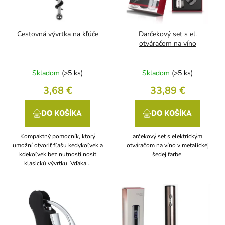
k
r
t
o
o
d
Cestovná vývrtka na kľúče
Darčekový set s el.
v
u
otváračom na víno
k
t
Skladom
(>5 ks)
Skladom
(>5 ks)
o
v
3,68 €
33,89 €
DO KOŠÍKA
DO KOŠÍKA
Kompaktný pomocník, ktorý
arčekový set s elektrickým
umožní otvoriť fľašu kedykoľvek a
otváračom na víno v metalickej
kdekoľvek bez nutnosti nosiť
šedej farbe.
klasickú vývrtku. Vďaka...