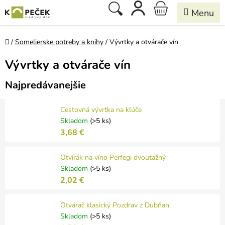
Prejsť
Hľadať
NÁKUPNÝ
na
obsah
KOŠÍK
Domov
/
Somelierske potreby a knihy
/
Vývrtky a otvárače vín
Vývrtky a otvárače vín
Najpredávanejšie
Cestovná vývrtka na kľúče
Skladom
(>5 ks)
3,68 €
Otvírák na víno Perfegi dvoutažný
Skladom
(>5 ks)
2,02 €
Otvárač klasický Pozdrav z Dubňan
Skladom
(>5 ks)