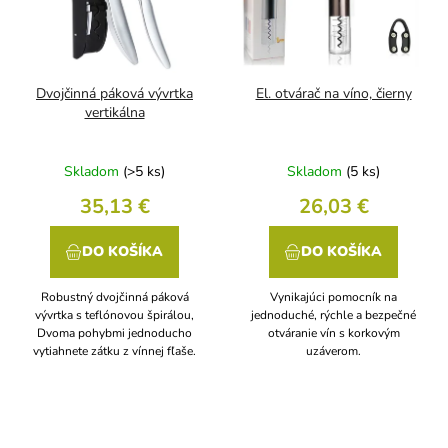
Dvojčinná páková vývrtka
El. otvárač na víno, čierny
vertikálna
Skladom
(>5 ks)
Skladom
(5 ks)
35,13 €
26,03 €
DO KOŠÍKA
DO KOŠÍKA
Robustný dvojčinná páková
Vynikajúci pomocník na
vývrtka s teflónovou špirálou,
jednoduché, rýchle a bezpečné
Dvoma pohybmi jednoducho
otváranie vín s korkovým
vytiahnete zátku z vínnej fľaše.
uzáverom.