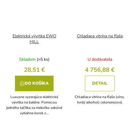
Elektrická vývrtka EWO
Chladiaca vitrína na fľaše
HILL
Skladom
(>5 ks)
U dodávateľa
28,51 €
4 756,88 €
DO KOŠÍKA
DETAIL
Luxusne vyzerajúce elektrická
Chladiaca vitrína na fľaše (víno,
vývrtka na batérie. Pomocou
tvrdý alkohol) celonerezová.
jedného tačítka za niekoľko sekúnd
vytiahne korok z...