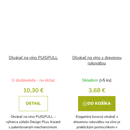
Otvárač na víno PUIGPULL
Otvárač na víno s drevenou
rukoväťou
U dodávateľa - na dotaz
Skladom
(>5 ks)
10,30 €
3,68 €
DETAIL
DO KOŠÍKA
Otvárač na víno PUIGPULL –
Elegantný kovový otvárač s
výherca súťaže Design Plus Award
drevenou rukoväťou na víno je
s patentovaným mechanizmom.
praktickým pomocníkom v