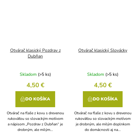
Otvárač klasický Pozdrav z
Otvárač klasický Slovácky
Dubňan
Skladom
(>5 ks)
Skladom
(>5 ks)
4,50 €
4,50 €
DO KOŠÍKA
DO KOŠÍKA
Otvárač na fľaše z kovu s drevenou
Otvárač na fľaše z kovu s drevenou
rukoväťou so slovackým motívom
rukoväťou so slovackým motívom
a nápisom „Pozdrav z Dubňan“ je
je drobným, ale milým doplnkom
drobným, ale milým...
do domácnosti aj na...