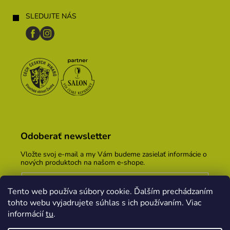
SLEDUJTE NÁS
Odoberať newsletter
Vložte svoj e-mail a my Vám budeme zasielať informácie o
nových produktoch na našom e-shope.
Email
Tento web používa súbory cookie. Ďalším prechádzaním
Vložením e-mailu súhlasíte s
podmienkami ochrany
tohto webu vyjadrujete súhlas s ich používaním. Viac
osobných údajov
informácií
tu
.