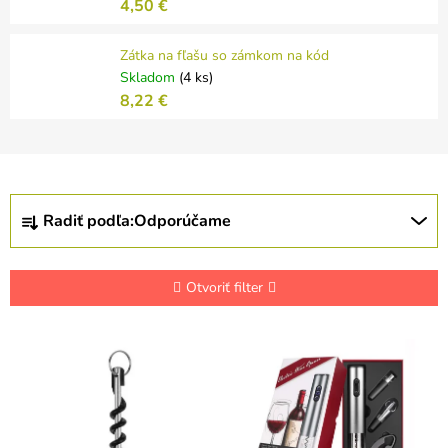
4,50 €
Zátka na fľašu so zámkom na kód
Skladom
(4 ks)
8,22 €
R
Radiť podľa:
Odporúčame
a
d
e
n
Otvoriť filter
i
e
V
p
ý
r
p
o
i
d
s
u
p