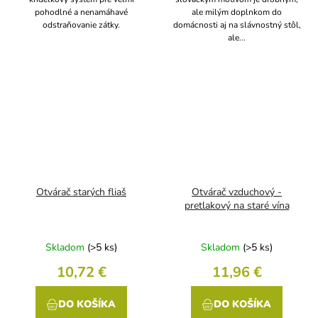
pohodlné a nenamáhavé
ale milým doplnkom do
odstraňovanie zátky.
domácnosti aj na slávnostný stôl,
ale...
Otvárač starých fliaš
Otvárač vzduchový -
pretlakový na staré vína
Skladom
(>5 ks)
Skladom
(>5 ks)
10,72 €
11,96 €
DO KOŠÍKA
DO KOŠÍKA