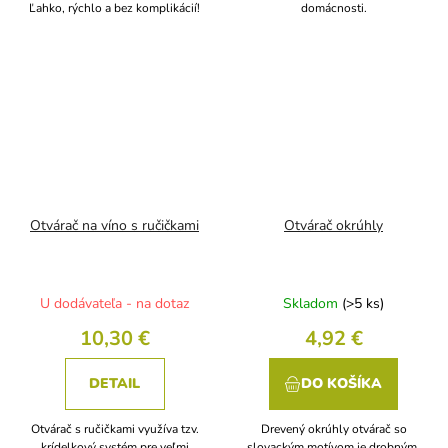
Ľahko, rýchlo a bez komplikácií!
domácnosti.
Otvárač na víno s ručičkami
Otvárač okrúhly
U dodávateľa - na dotaz
Skladom
(>5 ks)
10,30 €
4,92 €
DETAIL
DO KOŠÍKA
Otvárač s ručičkami využíva tzv.
Drevený okrúhly otvárač so
krídelkový systém pre veľmi
slovackým motívom je drobným,