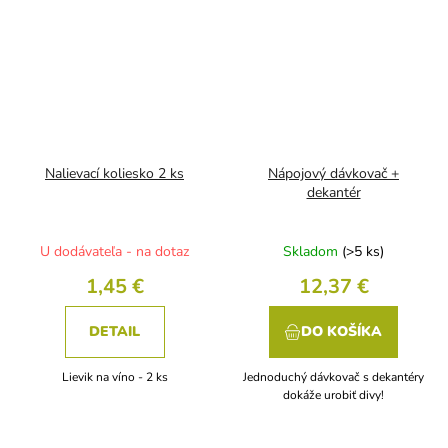
Nalievací koliesko 2 ks
Nápojový dávkovač +
dekantér
U dodávateľa - na dotaz
Skladom
(>5 ks)
1,45 €
12,37 €
DETAIL
DO KOŠÍKA
Lievik na víno - 2 ks
Jednoduchý dávkovač s dekantéry
dokáže urobiť divy!