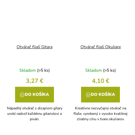
Otvárač fliaš Gitara
Otvárač fliaš Okuliare
Skladom
(>5 ks)
Skladom
(>5 ks)
3,27 €
4,10 €
DO KOŠÍKA
DO KOŠÍKA
Nápaditý otvárač s dizajnom gitary
Kreatívne nezvyčajný otvárač na
urobí radosť každému gitaristovi a
fľaše, vyrobený z vysoko kvalitnej
pivári.
zliatiny cínu v tvare okuliarov.