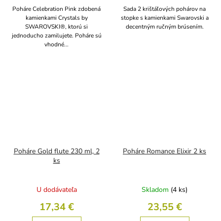
Poháre Celebration Pink zdobená
Sada 2 krištáľových pohárov na
kamienkami Crystals by
stopke s kamienkami Swarovski a
SWAROVSKI®, ktorú si
decentným ručným brúsením.
jednoducho zamilujete. Poháre sú
vhodné...
Poháre Gold flute 230 ml, 2
Poháre Romance Elixir 2 ks
ks
U dodávateľa
Skladom
(4 ks)
17,34 €
23,55 €