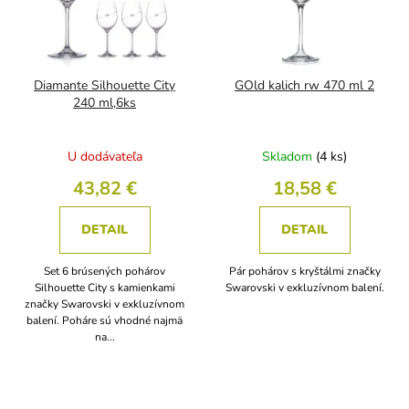
Diamante Silhouette City
GOld kalich rw 470 ml 2
240 ml,6ks
U dodávateľa
Skladom
(4 ks)
43,82 €
18,58 €
DETAIL
DETAIL
Set 6 brúsených pohárov
Pár pohárov s kryštálmi značky
Silhouette City s kamienkami
Swarovski v exkluzívnom balení.
značky Swarovski v exkluzívnom
balení. Poháre sú vhodné najmä
na...