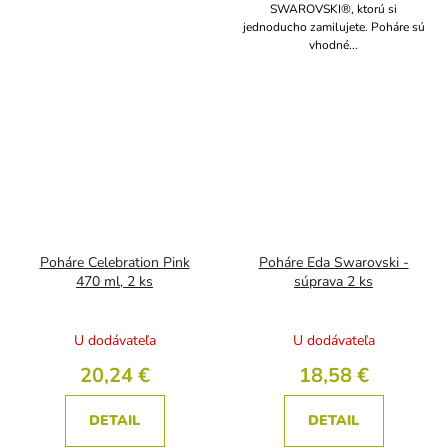
SWAROVSKI®, ktorú si
jednoducho zamilujete. Poháre sú
vhodné...
Poháre Celebration Pink
Poháre Eda Swarovski -
470 ml, 2 ks
súprava 2 ks
U dodávateľa
U dodávateľa
20,24 €
18,58 €
DETAIL
DETAIL