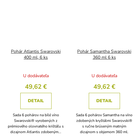
Pohár Atlantis Swarovski
Pohár Samantha Swarovski
400 ml, 6 ks
360 ml 6 ks
U dodávateľa
U dodávateľa
49,62 €
49,62 €
DETAIL
DETAIL
Sada 6 pohárov na bílé víno
Sada 6 pohárov Samantha na víno
Swarovski® vyrobených z
zdobených kryštálmi Swarovski®
prémiového olovnatého krištáľu s
s ručne brúseným matným
dizajnom Atlantis zdobeným...
dizajnom s objemom 360 ml.