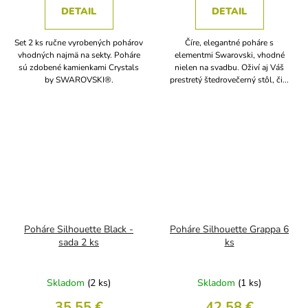
DETAIL
DETAIL
Set 2 ks ručne vyrobených pohárov
Číre, elegantné poháre s
vhodných najmä na sekty. Poháre
elementmi Swarovski, vhodné
sú zdobené kamienkami Crystals
nielen na svadbu. Oživí aj Váš
by SWAROVSKI®.
prestretý štedrovečerný stôl, či...
Poháre Silhouette Black -
Poháre Silhouette Grappa 6
sada 2 ks
ks
Skladom
(2 ks)
Skladom
(1 ks)
35,55 €
42,58 €