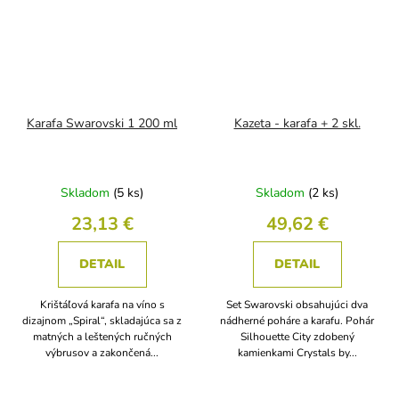
Karafa Swarovski 1 200 ml
Kazeta - karafa + 2 skl.
Skladom
(5 ks)
Skladom
(2 ks)
23,13 €
49,62 €
DETAIL
DETAIL
Krištáľová karafa na víno s
Set Swarovski obsahujúci dva
dizajnom „Spiral“, skladajúca sa z
nádherné poháre a karafu. Pohár
matných a leštených ručných
Silhouette City zdobený
výbrusov a zakončená...
kamienkami Crystals by...