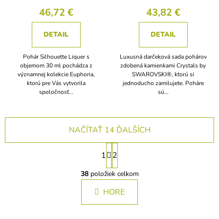
46,72 €
43,82 €
DETAIL
DETAIL
Pohár Silhouette Liquer s
Luxusná darčeková sada pohárov
objemom 30 ml pochádza z
zdobená kamienkami Crystals by
významnej kolekcie Euphoria,
SWAROVSKI®, ktorú si
ktorú pre Vás vytvorila
jednoducho zamilujete. Poháre
spoločnosť...
sú...
NAČÍTAŤ 14 ĎALŠÍCH
S
1
2
t
O
r
v
38
položiek celkom
á
l
n
HORE
á
k
d
a
o