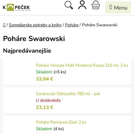
Prejsť
Hľadať
NÁKUPNÝ
na
obsah
KOŠÍK
Domov
/
Somelierske potreby a knihy
/
Poháre
/
Poháre Swarowski
Poháre Swarowski
Najpredávanejšie
Poháre Venezia Matt Moderná flauta 210 ml, 2 ks
Skladom
(>5 ks)
33,84 €
Swarovski Silhouette 780 ml - pár
U dodávateľa
23,13 €
Poháre Romance Elixir 2 ks
Skladom
(4 ks)