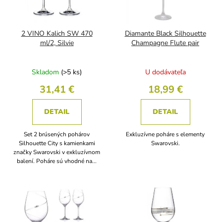
k
r
t
o
o
d
2 VINO Kalich SW 470
Diamante Black Silhouette
v
u
ml/2, Silvie
Champagne Flute pair
k
t
Skladom
(>5 ks)
U dodávateľa
o
v
31,41 €
18,99 €
DETAIL
DETAIL
Set 2 brúsených pohárov
Exkluzívne poháre s elementy
Silhouette City s kamienkami
Swarovski.
značky Swarovski v exkluzívnom
balení. Poháre sú vhodné na...