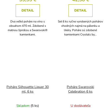
DETAIL
DETAIL
Dva veľké poháre na víno s
Set 6 ks ručne vyrobených pohárov
obsahom 470 ml. Zdobené s
vhodných najmä na pálenku a
matnou špirálou a Swarovski®
likéry. Poháre sú zdobené
kamienkami.
kamienkami Crystals by...
Poháre Silhouette Liquer 30
Poháre Swarovski
ml, 6 ks
Celebration 6 ks
Skladom
(5 ks)
U dodávateľa