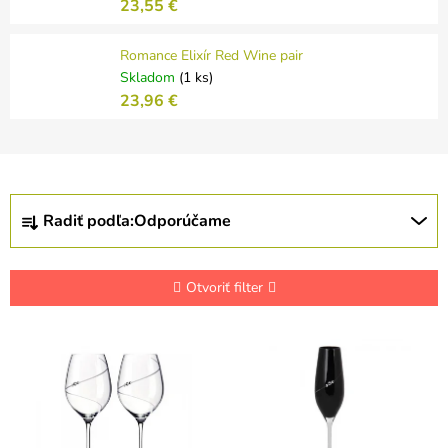
23,55 €
Romance Elixír Red Wine pair
Skladom
(1 ks)
23,96 €
R
Radiť podľa:
Odporúčame
a
d
e
n
Otvoriť filter
i
e
V
p
ý
r
p
o
i
d
s
u
p