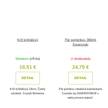
Kríž krištáľový
Pár pohárikov 360ml
Swarovski
Skladom
(>5 ks)
U dodávateľa
16,51 €
24,79 €
DETAIL
DETAIL
Kríž krištáľový 19cm. Český
Pár pohárov zdobené kamienkami
výrobok. Crystal Bohemia.
Crystals by SWAROVSKI® v
exkluzívnom balení.