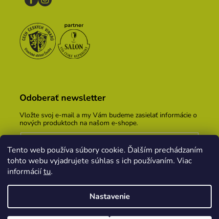
Odoberať newsletter
Vložte svoj e-mail a my Vám budeme zasielať informácie o
nových produktoch na našom e-shope.
Email
Tento web používa súbory cookie. Ďalším prechádzaním
Vložením e-mailu súhlasíte s
podmienkami ochrany
tohto webu vyjadrujete súhlas s ich používaním. Viac
osobných údajov
informácií
tu
.
PRIHLÁSIŤ SA
Nastavenie