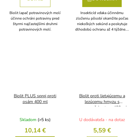
Biolit lapač potravinových molí
Insekticíd vďaka účinnému
účinne ochráni potraviny pred
zloženiu pôsobí okamžite počas
štyrmi najčastejšími druhmi
niekoľkých sekúnd a poskytuje
potravinových molí.
dlhodobú ochranu až 4 týždne....
Biolit PLUS sprej proti
Biolit proti lietajúcemu a
osám 400 ml
lezúcemu hmyzu s
pomaranč. kvetom 400 ml
Skladom
(>5 ks)
U dodávateľa - na dotaz
10,14 €
5,59 €