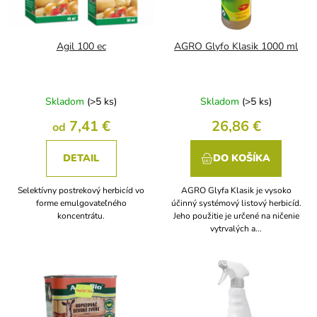
k
r
t
o
o
d
Agil 100 ec
AGRO Glyfo Klasik 1000 ml
v
u
k
t
Skladom
(>5 ks)
Skladom
(>5 ks)
o
v
7,41 €
26,86 €
od
DETAIL
DO KOŠÍKA
Selektívny postrekový herbicíd vo
AGRO Glyfa Klasik je vysoko
forme emulgovateľného
účinný systémový listový herbicíd.
koncentrátu.
Jeho použitie je určené na ničenie
vytrvalých a...