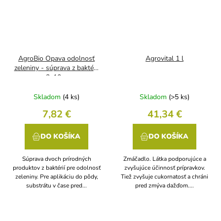
AgroBio Opava odolnosť
Agrovital 1 l
zeleniny - súprava z baktérií
2x10 g
Skladom
(4 ks)
Skladom
(>5 ks)
7,82 €
41,34 €
DO KOŠÍKA
DO KOŠÍKA
Súprava dvoch prírodných
Zmáčadlo. Látka podporujúce a
produktov z baktérií pre odolnosť
zvyšujúce účinnosť prípravkov.
zeleniny. Pre aplikáciu do pôdy,
Tiež zvyšuje cukornatosť a chráni
substrátu v čase pred...
pred zmýva dažďom....