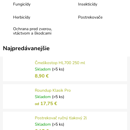
Fungicídy
Insekticídy
Herbicídy
Postrekovače
Ochrana pred zverou,
vtáctvom a škodcami
Najpredávanejšie
Čmelíkostop HL700 250 ml
Skladom
(>5 ks)
8,90 €
Roundup Klasik Pro
Skladom
(>5 ks)
17,75 €
od
Postrekovač ručný tlakový 2l
Skladom
(>5 ks)