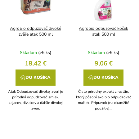
AgroBio odpuzovač divoké
Agrobio odpuzovač koček
zvěře atak 500 ml
atak 500 ml
Skladom
(>5 ks)
Skladom
(>5 ks)
18,42 €
9,06 €
DO KOŠÍKA
DO KOŠÍKA
Atak Odpudzovač divokej zveri je
Čisto prírodný extrakt z rastlín,
prírodná odpudzovač srniek,
ktorý pôsobí ako bio odpudzovač
zajacov, diviakov a ďalšie divokej
mačiek. Prípravok (na okamžité
zveri.
použitie)...