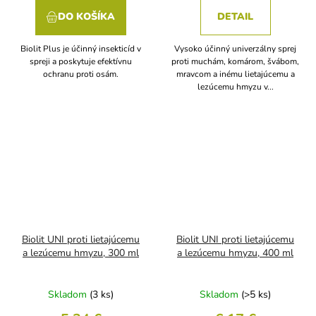
DO KOŠÍKA
DETAIL
Biolit Plus je účinný insekticíd v
Vysoko účinný univerzálny sprej
spreji a poskytuje efektívnu
proti muchám, komárom, švábom,
ochranu proti osám.
mravcom a inému lietajúcemu a
lezúcemu hmyzu v...
Biolit UNI proti lietajúcemu
Biolit UNI proti lietajúcemu
a lezúcemu hmyzu, 300 ml
a lezúcemu hmyzu, 400 ml
Skladom
(3 ks)
Skladom
(>5 ks)