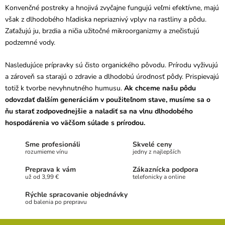
e
n
Konvenčné postreky a hnojivá zvyčajne fungujú veľmi efektívne, majú
p
i
r
však z dlhodobého hľadiska nepriaznivý vplyv na rastliny a pôdu.
e
v
Zaťažujú ju, brzdia a ničia užitočné mikroorganizmy a znečisťujú
k
podzemné vody.
y
v
Nasledujúce prípravky sú čisto organického pôvodu. Prírodu vyživujú
ý
p
a zároveň sa starajú o zdravie a dlhodobú úrodnosť pôdy. Prispievajú
i
totiž k tvorbe nevyhnutného humusu.
Ak chceme našu pôdu
s
odovzdať ďalším generáciám v použiteľnom stave, musíme sa o
u
ňu starať zodpovednejšie a naladiť sa na vlnu dlhodobého
hospodárenia vo väčšom súlade s prírodou.
Sme profesionáli
Skvelé ceny
rozumieme vínu
jedny z najlepších
Preprava k vám
Zákaznícka podpora
už od 3,99 €
telefonicky a online
Rýchle spracovanie objednávky
od balenia po prepravu
Z