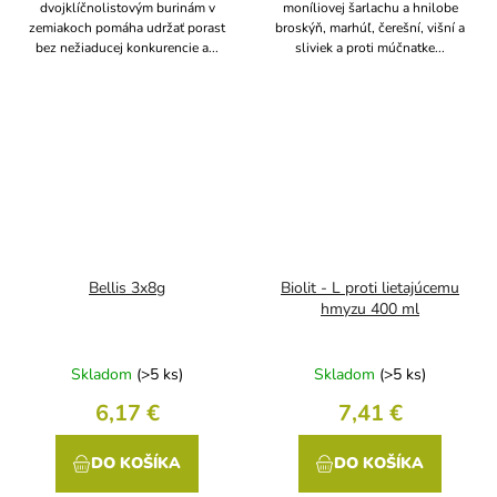
dvojklíčnolistovým burinám v
moníliovej šarlachu a hnilobe
zemiakoch pomáha udržať porast
broskýň, marhúľ, čerešní, višní a
bez nežiaducej konkurencie a...
sliviek a proti múčnatke...
Bellis 3x8g
Biolit - L proti lietajúcemu
hmyzu 400 ml
Skladom
(>5 ks)
Skladom
(>5 ks)
6,17 €
7,41 €
DO KOŠÍKA
DO KOŠÍKA