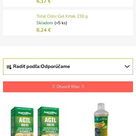
6,17 €
Total Odor Gel Krtek 230 g
Skladom
(>5 ks)
8,24 €
R
Radiť podľa:
Odporúčame
a
d
e
n
Otvoriť filter
i
e
V
p
ý
r
p
o
i
d
s
u
p