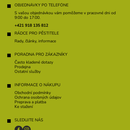
á
OBJEDNÁVKY PO TELEFÓNE
p
S vašou objednávkou vám pomôžeme v pracovné dni od
ä
9:00 do 17:00.
t
+421 918 135 812
i
RÁDCE PRO PĚSTITELE
e
Rady, články, informace
PORADNA PRO ZÁKAZNÍKY
Často kladené dotazy
Prodejna
Ostatní služby
INFORMACE O NÁKUPU
Obchodní podmínky
Ochrana osobných údajov
Preprava a platba
Ke stažení
SLEDUJTE NÁS