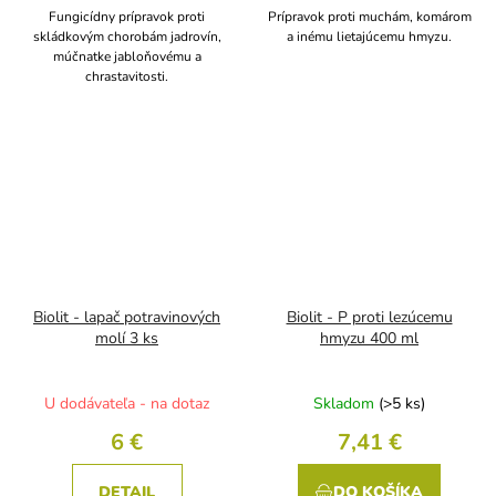
Fungicídny prípravok proti
Prípravok proti muchám, komárom
skládkovým chorobám jadrovín,
a inému lietajúcemu hmyzu.
múčnatke jabloňovému a
chrastavitosti.
Biolit - lapač potravinových
Biolit - P proti lezúcemu
molí 3 ks
hmyzu 400 ml
U dodávateľa - na dotaz
Skladom
(>5 ks)
6 €
7,41 €
DETAIL
DO KOŠÍKA