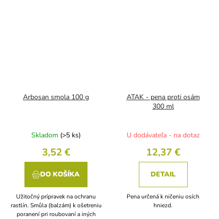
Arbosan smola 100 g
ATAK - pena proti osám
300 ml
Skladom
(>5 ks)
U dodávateľa - na dotaz
3,52 €
12,37 €
DO KOŠÍKA
DETAIL
Užitočný prípravek na ochranu
Pena určená k ničeniu osích
rastlín. Smůla (balzám) k ošetreniu
hniezd.
poranení pri roubovaní a iných