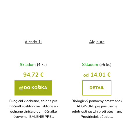
Alcedo 1l
Alginure
Skladom
(4 ks)
Skladom
(>5 ks)
94,72 €
14,01 €
od
DO KOŠÍKA
DETAIL
Fungicíd k ochrane jablone pre
Biologický pomocný prostriedok
múčnatke jabloňovej jablone a k
ALGINURE pre posilnenie
ochrane viniča proti múčnatke
odolnosti rastlín proti plesniam.
révovému. BALENIE PRE...
Prostriedok pôsobí...