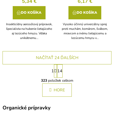
5,34 €
6,17 €
DO KOŠÍKA
DO KOŠÍKA
Insekticídny aerosólový prípravok,
Vysoko účinný univerzálny sprej
špecialista na hubenie lietajúceho
proti muchám, komárom, švábom,
aj lezúceho hmyzu. Vďaka
mravcom a inému lietajúcemu a
unikátnemu...
lezúcemu hmyzu v...
NAČÍTAŤ 24 ĎALŠÍCH
S
1
14
t
O
r
v
323
položiek celkom
á
l
n
HORE
á
k
d
a
o
c
v
Organické prípravky
i
a