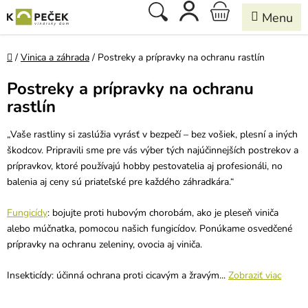
Prejsť
Hľadať
NÁKUPNÝ
na
obsah
KOŠÍK
Domov
/
Vinica a záhrada
/
Postreky a prípravky na ochranu rastlín
Postreky a prípravky na ochranu
rastlín
„Vaše rastliny si zaslúžia vyrásť v bezpečí – bez vošiek, plesní a iných
škodcov. Pripravili sme pre vás výber tých najúčinnejších postrekov a
prípravkov, ktoré používajú hobby pestovatelia aj profesionáli, no
balenia aj ceny sú priateľské pre každého záhradkára.“
Fungicídy
: bojujte proti hubovým chorobám, ako je pleseň viniča
alebo múčnatka, pomocou našich fungicídov. Ponúkame osvedčené
prípravky na ochranu zeleniny, ovocia aj viniča.
Insekticídy: účinná ochrana proti cicavým a žravým...
Zobraziť viac