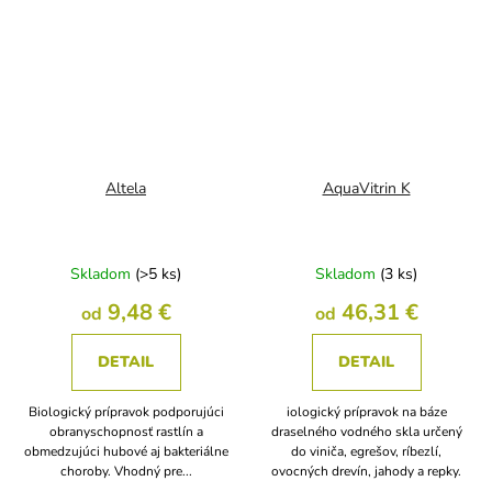
Altela
AquaVitrin K
Skladom
(>5 ks)
Skladom
(3 ks)
9,48 €
46,31 €
od
od
DETAIL
DETAIL
Biologický prípravok podporujúci
iologický prípravok na báze
obranyschopnosť rastlín a
draselného vodného skla určený
obmedzujúci hubové aj bakteriálne
do viniča, egrešov, ríbezlí,
choroby. Vhodný pre...
ovocných drevín, jahody a repky.