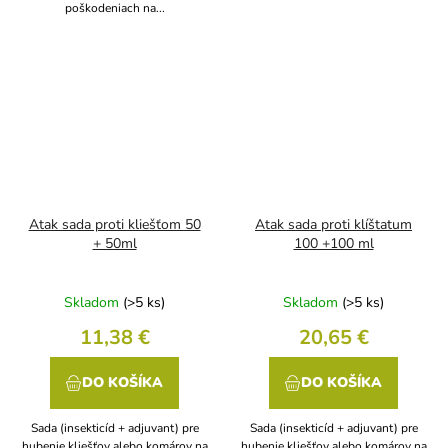
poškodeniach na...
Atak sada proti kliešťom 50
Atak sada proti klíštatum
+ 50ml
100 +100 ml
Skladom
(>5 ks)
Skladom
(>5 ks)
11,38 €
20,65 €
DO KOŠÍKA
DO KOŠÍKA
Sada (insekticíd + adjuvant) pre
Sada (insekticíd + adjuvant) pre
hubenie kliešťov alebo komárov na
hubenie kliešťov alebo komárov na