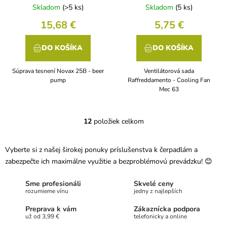
Skladom
(>5 ks)
Skladom
(5 ks)
15,68 €
5,75 €
DO KOŠÍKA
DO KOŠÍKA
Súprava tesnení Novax 25B - beer
Ventilátorová sada
pump
Raffreddamento - Cooling Fan
Mec 63
12
položiek celkom
O
v
l
Vyberte si z našej širokej ponuky príslušenstva k čerpadlám a
á
zabezpečte ich maximálne využitie a bezproblémovú prevádzku! 😊
d
a
c
Sme profesionáli
Skvelé ceny
i
rozumieme vínu
jedny z najlepších
e
Preprava k vám
Zákaznícka podpora
p
už od 3,99 €
telefonicky a online
r