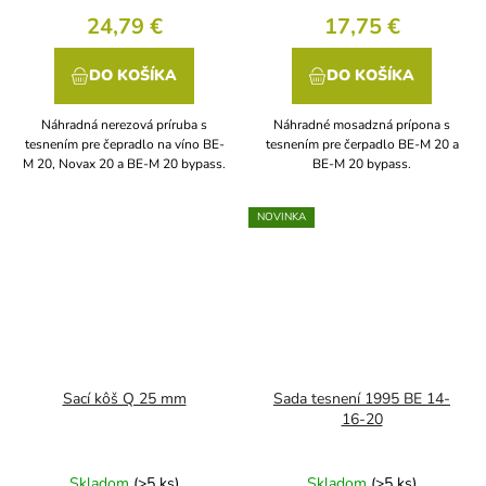
24,79 €
17,75 €
DO KOŠÍKA
DO KOŠÍKA
Náhradná nerezová príruba s
Náhradné mosadzná prípona s
tesnením pre čepradlo na víno BE-
tesnením pre čerpadlo BE-M 20 a
M 20, Novax 20 a BE-M 20 bypass.
BE-M 20 bypass.
NOVINKA
Sací kôš Q 25 mm
Sada tesnení 1995 BE 14-
16-20
Skladom
(>5 ks)
Skladom
(>5 ks)