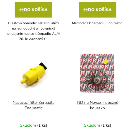
DO KOŠÍKA
DO KOŠÍKA
Plastový holender Tellarini slúži
Membrána k čerpadlu Enolmatic.
na jednoduché a hygienické
pripojenie hadice k čerpadlu ALM
20. Je vyrobený z...
Nasávací filter čerpadla
ND na Novax - obežné
Enolmatic
koliesko
Skladom
(1 ks)
Skladom
(1 ks)