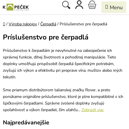
Prejsť
Hľadať
NÁKUPNÝ
na
obsah
KOŠÍK
Domov
/
Výroba nápojov
/
Čerpadlá
/
Príslušenstvo pre čerpadlá
Príslušenstvo pre čerpadlá
Príslušenstvo k čerpadlám je nevyhnutné na zabezpečenie ich
správnej funkcie, dlhej životnosti a pohodlnej manipulácie. Tieto
doplnky umožňujú prispôsobiť čerpadlá špecifickým potrebám,
zvyšujú ich výkon a efektivitu pri preprave vína, muštov alebo iných
tekutín.
Sme priamym distribútorom talianskej značky Rover, a preto
ponúkame originálne príslušenstvo, ktoré je plne kompatibilné s ich
špičkovými čerpadlami. Správne zvolené doplnky zvyšujú
spoľahlivosť a výkon čerpadiel, čím uľahču...
Zobraziť viac
Najpredávanejšie