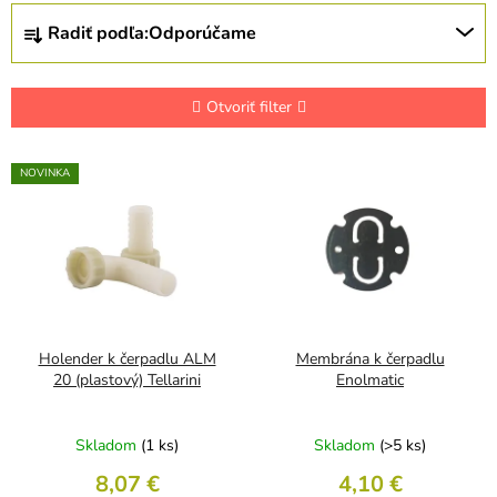
R
Radiť podľa:
Odporúčame
a
d
e
n
Otvoriť filter
i
e
V
NOVINKA
p
ý
r
p
o
i
d
s
u
p
k
r
t
o
o
d
Holender k čerpadlu ALM
Membrána k čerpadlu
v
u
20 (plastový) Tellarini
Enolmatic
k
t
Skladom
(1 ks)
Skladom
(>5 ks)
o
v
8,07 €
4,10 €