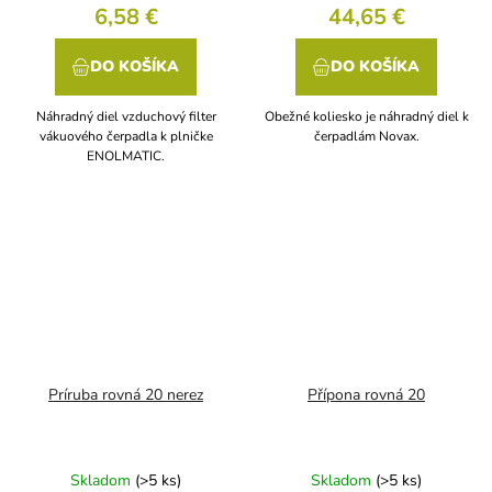
6,58 €
44,65 €
DO KOŠÍKA
DO KOŠÍKA
Náhradný diel vzduchový filter
Obežné koliesko je náhradný diel k
vákuového čerpadla k plničke
čerpadlám Novax.
ENOLMATIC.
Príruba rovná 20 nerez
Přípona rovná 20
Skladom
(>5 ks)
Skladom
(>5 ks)