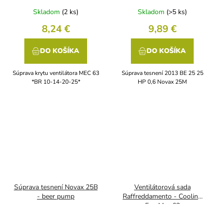
Skladom
(2 ks)
Skladom
(>5 ks)
8,24 €
9,89 €
DO KOŠÍKA
DO KOŠÍKA
Súprava krytu ventilátora MEC 63
Súprava tesnení 2013 BE 25 25
*BR 10-14-20-25*
HP 0,6 Novax 25M
Súprava tesnení Novax 25B
Ventilátorová sada
- beer pump
Raffreddamento - Cooling
Fan Mec 63