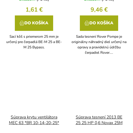
1,61 €
9,46 €
DO KOŠÍKA
DO KOŠÍKA
Sací kôš s priemerom 25 mm je
Sada tesnení Rover Pompe je
určený pre čerpadlá BE-M 25 a BE-
originálny náhradný diel určený na
M 25 Bypass.
opravy a pravidelnú údržbu
čerpadiel Rover....
Súprava krytu ventilátora
Súprava tesnení 2013 BE
MEC 63 *BR 10-14-20-25*
25 25 HP 0,6 Novax 25M