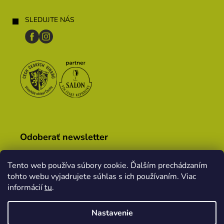
SLEDUJTE NÁS
Odoberať newsletter
Tento web používa súbory cookie. Ďalším prechádzaním
tohto webu vyjadrujete súhlas s ich používaním. Viac
Vložením e-mailu súhlasíte s
podmienkami ochrany
osobných údajov
informácií
tu
.
PRIHLÁSIŤ
Nastavenie
SA