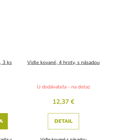
, 3 ks
Vidle kované, 4 hroty, s násadou
U dodávateľa - na dotaz
12,37 €
A
DETAIL
adia v
Vidle kované s násadou