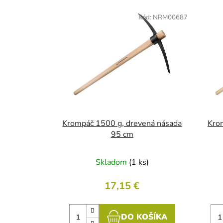
V
ý
Kód:
NRM00687
p
i
s
p
r
o
d
u
Krompáč 1500 g, drevená násada
Kro
k
95 cm
t
o
Skladom
(1 ks)
v
17,15 €
DO KOŠÍKA