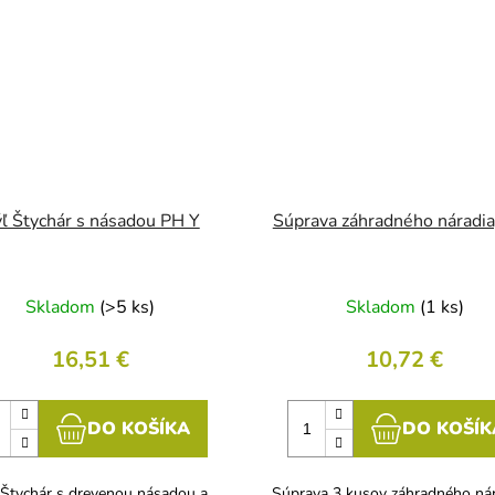
ľ Štychár s násadou PH Y
Súprava záhradného náradia
Skladom
(>5 ks)
Skladom
(1 ks)
16,51 €
10,72 €
DO KOŠÍKA
DO KOŠÍK
 Štychár s drevenou násadou a
Súprava 3 kusov záhradného nár