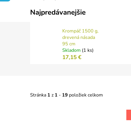
Najpredávanejšie
Krompáč 1500 g,
drevená násada
95 cm
Skladom
(1 ks)
17,15 €
Stránka
1
z
1
-
19
položiek celkom