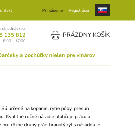
ontakt
Prihlásenie
Registrácia
 objednávkou:
NÁKUPNÝ KOŠÍK
PRÁZDNY KOŠÍK
8 135 812
 - 8:00 – 17:00
Darčeky a pochúťky nielen pre vinárov
 Sú určené na kopanie, rytie pôdy, presun
u. Kvalitné ručné náradie uľahčuje prácu a
 pre rôzne druhy prác. hranatý rýľ s násadou je