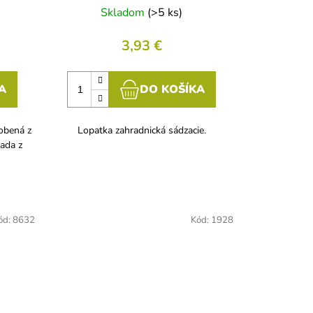
Skladom
(>5 ks)
3,93 €
A
DO KOŠÍKA
obená z
Lopatka zahradnická sádzacie.
sada z
ód:
8632
Kód:
1928