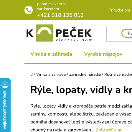
Prejsť
poradíme vám se
na
sortimentem
Príručka pre
+421 918 135 812
obsah
Vinica a záhrada
Výroba nápojov
Domov
/
Vinica a záhrada
/
Záhradné náradie
/
Ručné záhradné
Rýle, lopaty, vidly a 
Rýle, lopaty, vidly a krompáče patria medzi zák
zeminy, kompostu alebo štrku, zakladanie výsadi
pomáha dosahovať lepšie výsledky pri úprave pôdy
vhodný na rytie a zarovnávan...
Zobraziť viac