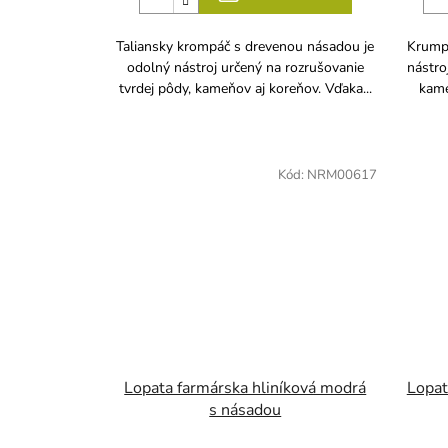
Taliansky krompáč s drevenou násadou je
Krumpá
odolný nástroj určený na rozrušovanie
nástro
tvrdej pôdy, kameňov aj koreňov. Vďaka...
kame
Kód:
NRM00617
Lopata farmárska hliníková modrá
Lopat
s násadou