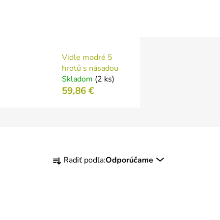
Vidle modré 5
hrotů s násadou
Skladom
(2 ks)
59,86 €
R
Radiť podľa:
Odporúčame
a
d
e
n
i