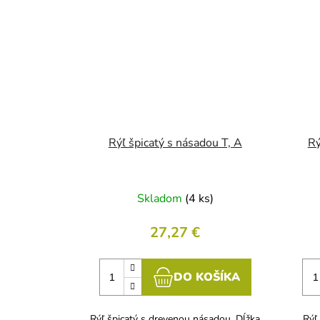
Rýľ špicatý s násadou T, A
Rý
Skladom
(4 ks)
27,27 €
DO KOŠÍKA
Rýľ špicatý s drevenou násadou. Dĺžka
Rýľ