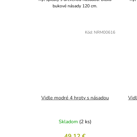
bukové násady 120 cm.
Kód:
NRM00616
Vidle modré 4 hroty s násadou
Vid
Skladom
(2 ks)
49,12 €