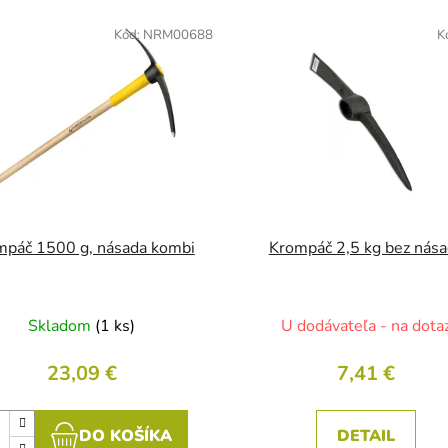
Kód:
NRM00688
K
mpáč 1500 g, násada kombi
Krompáč 2,5 kg bez nás
Skladom
(1 ks)
U dodávateľa - na dota
23,09 €
7,41 €
DO KOŠÍKA
DETAIL