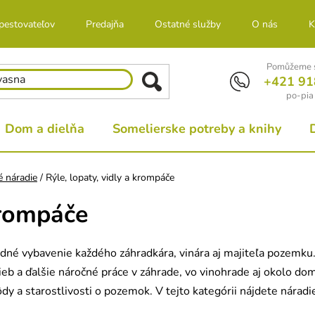
 pestovateľov
Predajňa
Ostatné služby
O nás
K
Pomůžeme s
+421 91
po-pia
Dom a dielňa
Somelierske potreby a knihy
 náradie
/
Rýle, lopaty, vidly a krompáče
krompáče
ladné vybavenie každého záhradkára, vinára aj majiteľa pozemku.
eb a ďalšie náročné práce v záhrade, vo vinohrade aj okolo dom
 a starostlivosti o pozemok. V tejto kategórii nájdete náradie