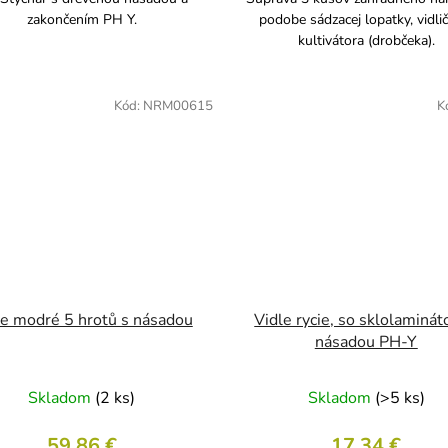
zakončením PH Y.
podobe sádzacej lopatky, vidli
kultivátora (drobčeka).
Kód:
NRM00615
K
le modré 5 hrotů s násadou
Vidle rycie, so sklolaminá
násadou PH-Y
Skladom
(2 ks)
Skladom
(>5 ks)
59,86 €
17,34 €