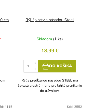
30 cm
Rýľ špicatý s násadou Steel
z
Skladom
(1 ks)
18,99 €
DO KOŠÍKA
 cm
Rýľ s predĺženou násadou STEEL má
špicatú a ostrú hranu pre ľahké prenikanie
do trávnikov.
ód:
4115
Kód:
2552