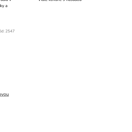
čky a
ód:
2547
tovou