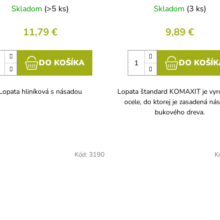
Skladom
(>5 ks)
Skladom
(3 ks)
11,79 €
9,89 €
DO KOŠÍKA
DO KOŠÍK
Lopata hliníková s násadou
Lopata štandard KOMAXIT je vyr
ocele, do ktorej je zasadená ná
bukového dreva.
Kód:
3190
K