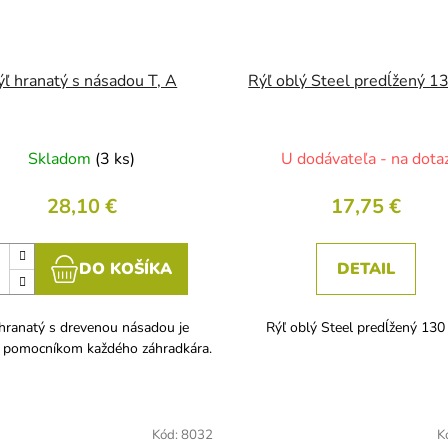
ýľ hranatý s násadou T, A
Rýľ oblý Steel predĺžený 1
Skladom
(3 ks)
U dodávateľa - na dota
28,10 €
17,75 €
DO KOŠÍKA
DETAIL
 hranatý s drevenou násadou je
Rýľ oblý Steel predĺžený 130
 pomocníkom každého záhradkára.
Kód:
8032
K