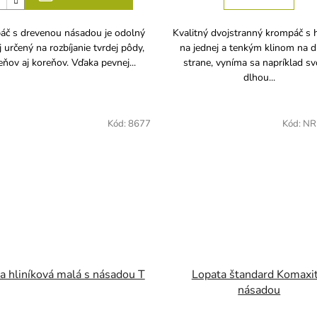
č s drevenou násadou je odolný
Kvalitný dvojstranný krompáč s
j určený na rozbíjanie tvrdej pôdy,
na jednej a tenkým klinom na d
ňov aj koreňov. Vďaka pevnej...
strane, vyníma sa napríklad s
dlhou...
Kód:
8677
Kód:
NR
a hliníková malá s násadou T
Lopata štandard Komaxit
násadou