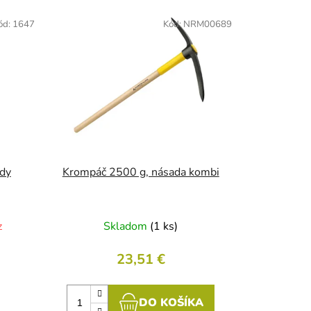
e
ód:
1647
Kód:
NRM00689
p
r
o
d
u
k
t
o
v
ady
Krompáč 2500 g, násada kombi
z
Skladom
(1 ks)
23,51 €
DO KOŠÍKA