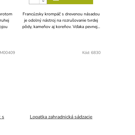
 hrotom
Francúzsky krompáč s drevenou násadou
ruhej
je odolný nástroj na rozrušovanie tvrdej
vojou
pôdy, kameňov aj koreňov. Vďaka pevnej...
M00409
Kód:
6830
 s
Lopatka zahradnická sádzacie