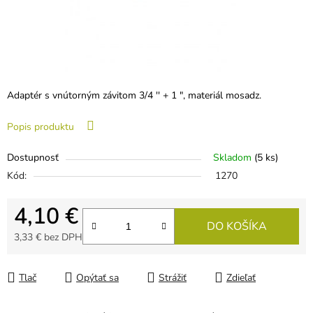
Adaptér s vnútorným závitom 3/4 '' + 1 ", materiál mosadz.
Popis produktu
Dostupnosť
Skladom
(5 ks)
Kód:
1270
4,10 €
DO KOŠÍKA
3,33 € bez DPH
Jednotková cena:
Tlač
Opýtať sa
Strážiť
Zdieľať