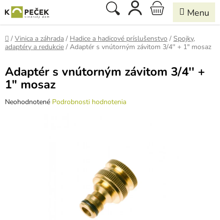
Prejsť
Hľadať
NÁKUPNÝ
na
obsah
KOŠÍK
Domov
/
Vinica a záhrada
/
Hadice a hadicové príslušenstvo
/
Spojky,
adaptéry a redukcie
/
Adaptér s vnútorným závitom 3/4'' + 1" mosaz
Adaptér s vnútorným závitom 3/4'' +
1" mosaz
Priemerné
Neohodnotené
Podrobnosti hodnotenia
hodnotenie
produktu
je
0,0
z
5
hviezdičiek.