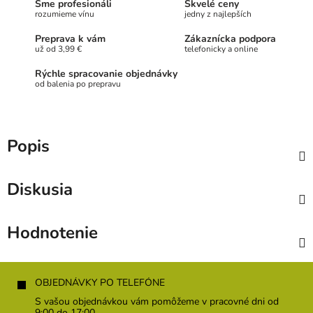
Sme profesionáli
Skvelé ceny
rozumieme vínu
jedny z najlepších
Preprava k vám
Zákaznícka podpora
už od 3,99 €
telefonicky a online
Rýchle spracovanie objednávky
od balenia po prepravu
Popis
Diskusia
Hodnotenie
Z
á
OBJEDNÁVKY PO TELEFÓNE
p
S vašou objednávkou vám pomôžeme v pracovné dni od
9:00 do 17:00.