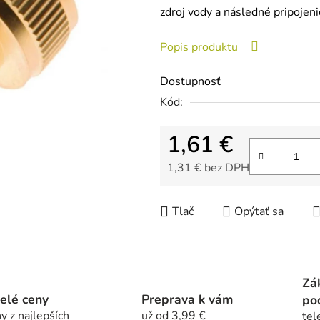
zdroj vody a následné pripojeni
je
0,0
Popis produktu
z
5
Dostupnosť
hviezdičiek.
Kód:
1,61 €
1,31 € bez DPH
Jednotková cena:
Tlač
Opýtať sa
Zá
elé ceny
Preprava k vám
po
y z najlepších
už od 3,99 €
tel