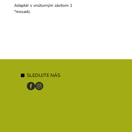
Adaptér s vnútorným závitom 1
Adaptér s vonkajším zá
"mosadz.
".
SLEDUJTE NÁS