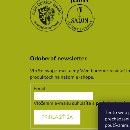
Odoberať newsletter
Vložte svoj e-mail a my Vám budeme zasielať i
produktoch na našom e-shope.
Email
Vložením e-mailu súhlasíte s
podmienkami oc
Tento web p
PRIHLÁSIŤ SA
prechádzaní
používaním.