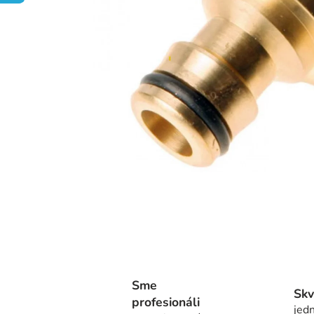
Sme
Skv
profesionáli
jedn