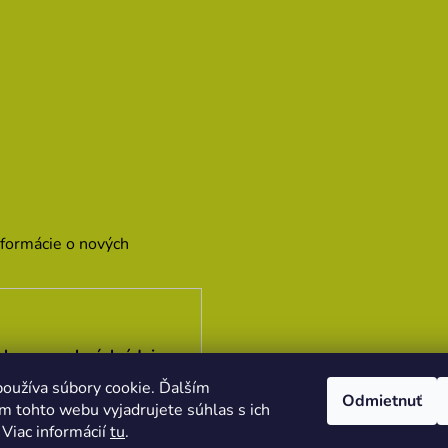
nformácie o nových
hrany osobných údajov
oužíva súbory cookie. Ďalším
Odmietnuť
m tohto webu vyjadrujete súhlas s ich
 Viac informácií
tu
.