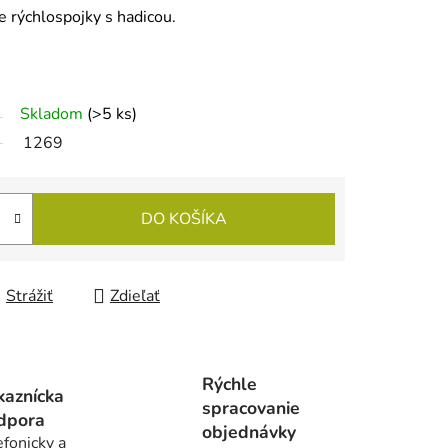
e rýchlospojky s hadicou.
Skladom
(>5 ks)
1269
DO KOŠÍKA
Strážiť
Zdieľať
Rýchle
kaznícka
spracovanie
dpora
objednávky
efonicky a