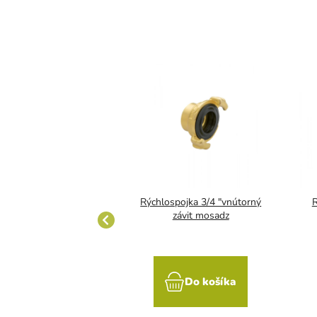
a 1/2" vonkajší závit
Rýchlospojka 3/4 "vnútorný
R
mosadz
závit mosadz
Do košíka
Do košíka