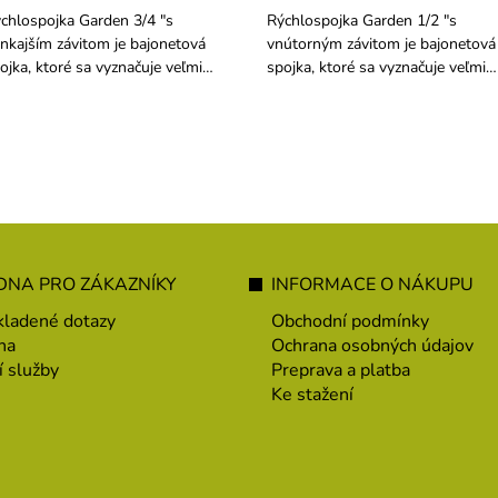
chlospojka Garden 3/4 "s
Rýchlospojka Garden 1/2 "s
nkajším závitom je bajonetová
vnútorným závitom je bajonetová
ojka, ktoré sa vyznačuje veľmi
spojka, ktoré sa vyznačuje veľmi
dnoduchým a rýchlym spojením
jednoduchým a rýchlym spojením
díc.
hadíc. Je určená pre všeobecné
použitie na kvapalné a
neagresívne médiá.
NA PRO ZÁKAZNÍKY
INFORMACE O NÁKUPU
kladené dotazy
Obchodní podmínky
na
Ochrana osobných údajov
í služby
Preprava a platba
Ke stažení