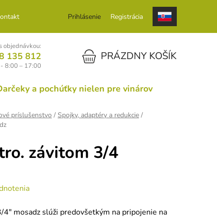
ontakt
Prihlásenie
Registrácia
 objednávkou:
NÁKUPNÝ KOŠÍK
PRÁZDNY KOŠÍK
8 135 812
 - 8:00 – 17:00
Darčeky a pochúťky nielen pre vinárov
ové príslušenstvo
/
Spojky, adaptéry a redukcie
/
dz
tro. závitom 3/4
dnotenia
/4" mosadz slúži predovšetkým na pripojenie na