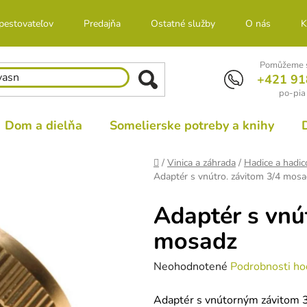
 pestovateľov
Predajňa
Ostatné služby
O nás
K
Pomůžeme s
+421 91
po-pia
Dom a dielňa
Somelierske potreby a knihy
Domov
/
Vinica a záhrada
/
Hadice a hadic
Adaptér s vnútro. závitom 3/4 mosa
Adaptér s vnú
mosadz
Priemerné
Neohodnotené
Podrobnosti ho
hodnotenie
Adaptér s vnútorným závitom 3
produktu