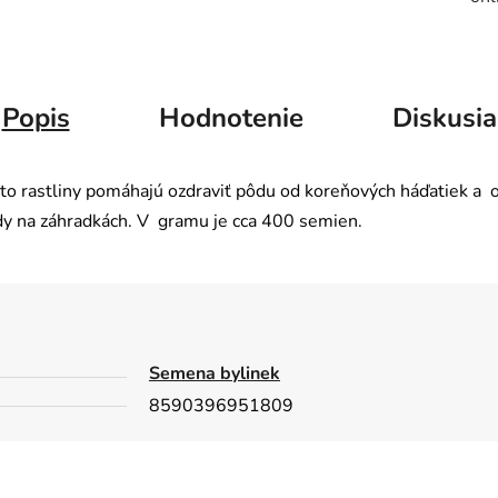
Popis
Hodnotenie
Diskusia
o rastliny pomáhajú ozdraviť pôdu od koreňových háďatiek a o
dy na záhradkách. V gramu je cca 400 semien.
Semena bylinek
8590396951809