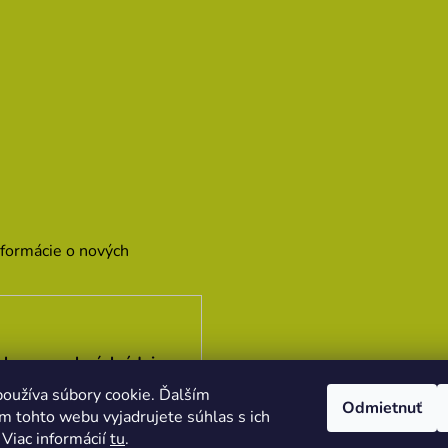
nformácie o nových
hrany osobných údajov
oužíva súbory cookie. Ďalším
Odmietnuť
m tohto webu vyjadrujete súhlas s ich
 Viac informácií
tu
.