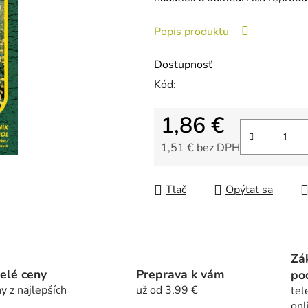
je
0,0
Popis produktu
z
5
Dostupnosť
hviezdičiek.
Kód:
1,86 €
1,51 € bez DPH
Jednotková cena:
Tlač
Opýtať sa
Zá
elé ceny
Preprava k vám
po
y z najlepších
už od 3,99 €
tel
onl