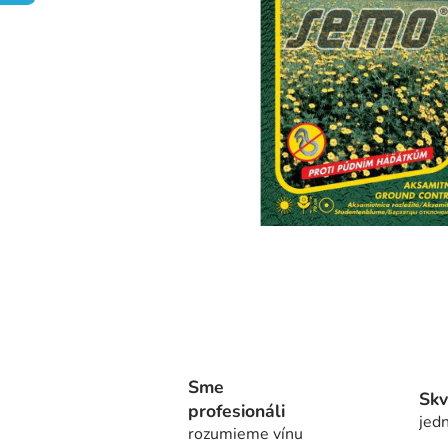
Sme
Skv
profesionáli
jedn
rozumieme vínu