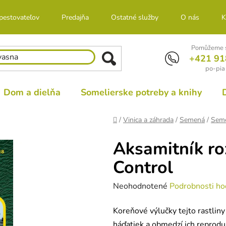
 pestovateľov
Predajňa
Ostatné služby
O nás
K
Pomůžeme s
+421 91
po-pia
Dom a dielňa
Somelierske potreby a knihy
Domov
/
Vinica a záhrada
/
Semená
/
Seme
Aksamitník ro
Control
Priemerné
Neohodnotené
Podrobnosti ho
hodnotenie
Koreňové výlučky tejto rastlin
produktu
háďatiek a obmedzí ich reprodu