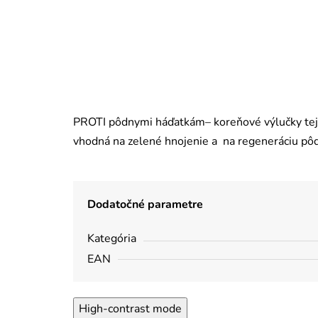
PROTI pôdnymi háďatkám– koreňové výlučky tejt
vhodná na zelené hnojenie a na regeneráciu pô
Dodatočné parametre
Kategória
EAN
High-contrast mode