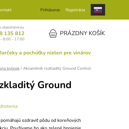
ontakt
Prihlásenie
Registrácia
 objednávkou:
NÁKUPNÝ KOŠÍK
PRÁZDNY KOŠÍK
8 135 812
 - 8:00 – 17:00
Darčeky a pochúťky nielen pre vinárov
na bylinek
/
Aksamitník rozkladitý Ground Control
zkladitý Ground
dnotenia
y pomáhajú ozdraviť pôdu od koreňových
kciu. Používame ho ako zelené hnojenie.