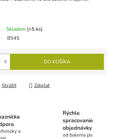
Skladom
(>5 ks)
8545
DO KOŠÍKA
Strážiť
Zdieľať
Rýchle
kaznícka
spracovanie
dpora
objednávky
efonicky a
od balenia po
ine