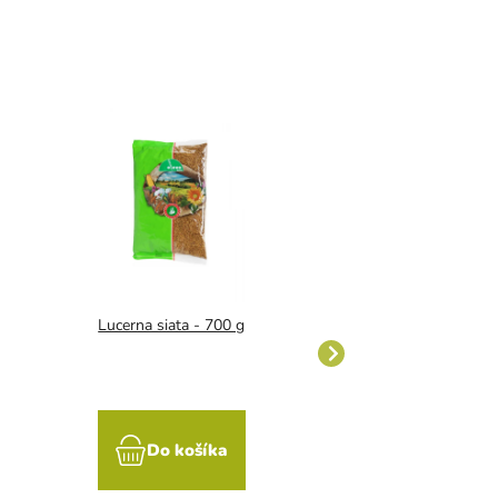
Lucerna siata - 700 g
Facélia vratičolist
Do košíka
Do koší