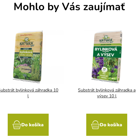
Mohlo by Vás zaujímať
ubstrát bylinková záhradka 10
Substrát bylinková záhradka a
l
výsev 10 l
Do košíka
Do košíka