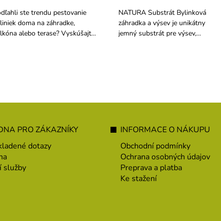
dľahli ste trendu pestovanie
NATURA Substrát Bylinková
liniek doma na záhradke,
záhradka a výsev je unikátny
lkóna alebo terase? Vyskúšajte
jemný substrát pre výsev,
ikátne jemný substrát pre
presádzanie a pestovanie byliniek
sev, presádzanie a pestovanie
a zeleného korenia v nádobách i
liniek a zeleného korenia v
voľnej pôde. Vhodné pre BIO
dobách i vo voľnej pôde.
pestovanie.
NA PRO ZÁKAZNÍKY
INFORMACE O NÁKUPU
kladené dotazy
Obchodní podmínky
na
Ochrana osobných údajov
í služby
Preprava a platba
Ke stažení