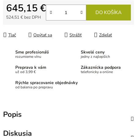
645,15 €
DO KOŠÍKA
524,51 € bez DPH
Jednotková cena:
Tlač
Opýtať sa
Strážiť
Zdieľať
Sme profesionáli
Skvelé ceny
rozumieme vínu
jedny z najlepších
Preprava k vám
Zákaznícka podpora
už od 3,99 €
telefonicky a online
Rýchle spracovanie objednávky
od balenia po prepravu
Popis
Diskusia