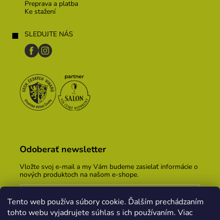
Preprava a platba
Ke stažení
SLEDUJTE NÁS
Odoberať newsletter
Vložte svoj e-mail a my Vám budeme zasielať informácie o
nových produktoch na našom e-shope.
Email
Tento web používa súbory cookie. Ďalším prechádzaním
Vložením e-mailu súhlasíte s
podmienkami ochrany
tohto webu vyjadrujete súhlas s ich používaním. Viac
osobných údajov