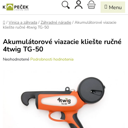
Prejsť
Hľadať
NÁKUPNÝ
na
obsah
KOŠÍK
Domov
/
Vinica a záhrada
/
Záhradné náradie
/
Akumulátorové viazacie
kliešte ručné 4twig TG-50
Akumulátorové viazacie kliešte ručné
4twig TG-50
Priemerné
Neohodnotené
Podrobnosti hodnotenia
hodnotenie
produktu
je
0,0
z
5
hviezdičiek.