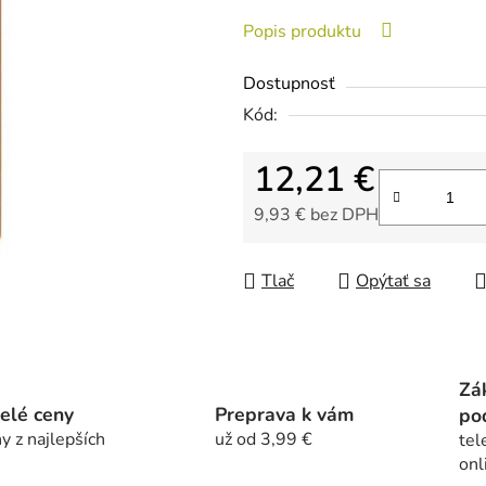
0,0
Popis produktu
z
5
Dostupnosť
hviezdičiek.
Kód:
12,21 €
9,93 € bez DPH
Jednotková cena:
Tlač
Opýtať sa
Zá
elé ceny
Preprava k vám
po
y z najlepších
už od 3,99 €
tel
onl