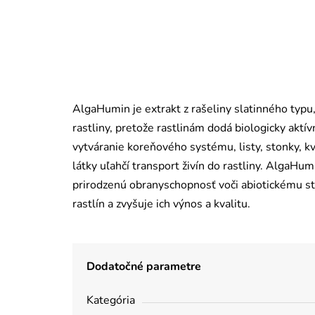
AlgaHumin je extrakt z rašeliny slatinného typu
rastliny, pretože rastlinám dodá biologicky aktí
vytváranie koreňového systému, listy, stonky, kv
látky uľahčí transport živín do rastliny. AlgaHum
prirodzenú obranyschopnosť voči abiotickému str
rastlín a zvyšuje ich výnos a kvalitu.
Dodatočné parametre
Kategória