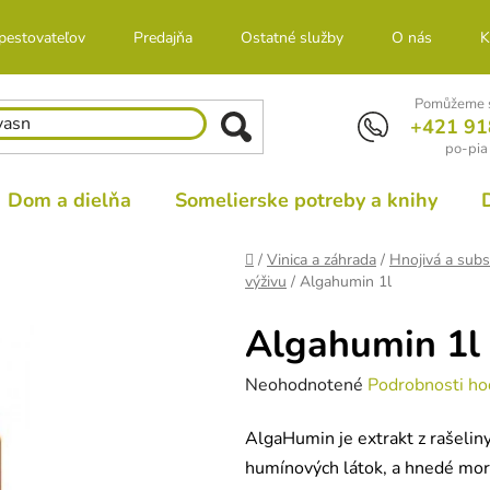
 pestovateľov
Predajňa
Ostatné služby
O nás
K
Pomůžeme s
+421 91
po-pia
Dom a dielňa
Somelierske potreby a knihy
Domov
/
Vinica a záhrada
/
Hnojivá a subs
výživu
/
Algahumin 1l
Algahumin 1l
Priemerné
Neohodnotené
Podrobnosti ho
hodnotenie
AlgaHumin je extrakt z rašelin
produktu
humínových látok, a hnedé mors
je