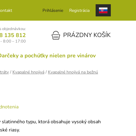
ontakt
Prihlásenie
Registrácia
 objednávkou:
NÁKUPNÝ KOŠÍK
PRÁZDNY KOŠÍK
8 135 812
 - 8:00 – 17:00
Darčeky a pochúťky nielen pre vinárov
tráty
/
Kvapalné hnojivá
/
Kvapalné hnojivá na bežnú
dnotenia
y slatinného typu, ktorá obsahuje vysoký obsah
ké riasy.