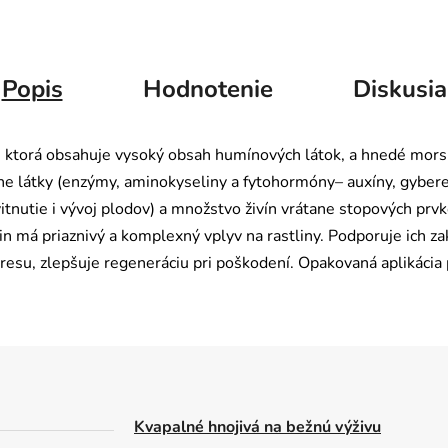
Popis
Hodnotenie
Diskusia
, ktorá obsahuje vysoký obsah humínových látok, a hnedé morsk
vne látky (enzýmy, aminokyseliny a fytohormóny– auxíny, gybere
itnutie i vývoj plodov) a množstvo živín vrátane stopových prv
in má priaznivý a komplexný vplyv na rastliny. Podporuje ich za
esu, zlepšuje regeneráciu pri poškodení. Opakovaná aplikácia 
Kvapalné hnojivá na bežnú výživu