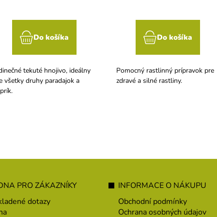
Do košíka
Do košíka
dinečné tekuté hnojivo, ideálny
Pomocný rastlinný prípravok pre
e všetky druhy paradajok a
zdravé a silné rastliny.
prík.
NA PRO ZÁKAZNÍKY
INFORMACE O NÁKUPU
kladené dotazy
Obchodní podmínky
na
Ochrana osobných údajov