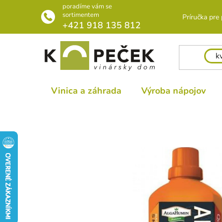
Prejsť
poradíme vám se
na
sortimentem
Príručka pre
+421 918 135 812
obsah
Vinica a záhrada
Výroba nápojov