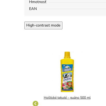
Hmotnosť
EAN
High-contrast mode
né hnojivo surfinie 1
Hoštické tekuté - guáno 500 ml
l