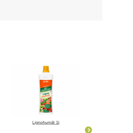
Lignohumát 1l
Cererit hobby 