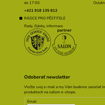
do 17:00.
Ostatn
t
i
+421 918 135 812
e
RÁDCE PRO PĚSTITELE
Rady, články, informace
Odoberať newsletter
Vložte svoj e-mail a my Vám budeme zasielať i
produktoch na našom e-shope.
Email