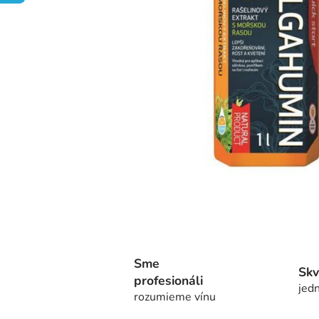
Sme
Skv
profesionáli
jedn
rozumieme vínu