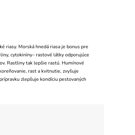
é riasy. Morská hnedá riasa je bonus pre
liny, cytokiníny– rastové látky odporujúce
kov. Rastliny tak lepšie rastú. Humínové
koreňovanie, rast a kvitnutie, zvyšuje
prípravku zlepšuje kondíciu pestovaných