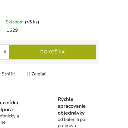
Skladom
(>5 ks)
1629
DO KOŠÍKA
Strážiť
Zdieľať
Rýchle
kaznícka
spracovanie
dpora
objednávky
efonicky a
od balenia po
ine
prepravu