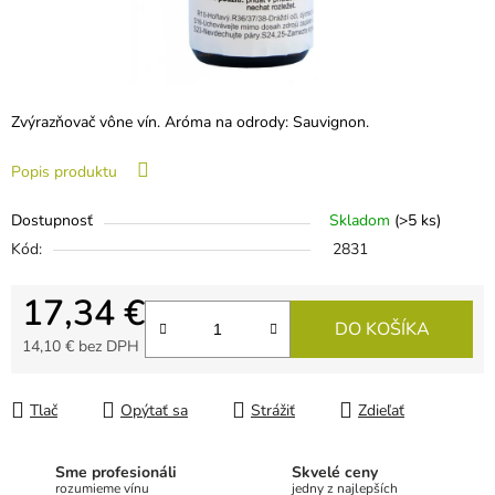
Zvýrazňovač vône vín. Aróma na odrody: Sauvignon.
Popis produktu
Dostupnosť
Skladom
(>5 ks)
Kód:
2831
17,34 €
DO KOŠÍKA
14,10 € bez DPH
Jednotková cena:
Tlač
Opýtať sa
Strážiť
Zdieľať
Sme profesionáli
Skvelé ceny
rozumieme vínu
jedny z najlepších