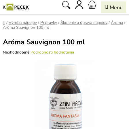
Prejsť
Hľadať
NÁKUPNÝ
na
obsah
KOŠÍK
Domov
/
Výroba nápojov
/
Prípravky
/
Školenie a úprava nápojov
/
Ároma
/
Aróma Sauvignon 100 ml
Aróma Sauvignon 100 ml
Priemerné
Neohodnotené
Podrobnosti hodnotenia
hodnotenie
produktu
je
0,0
z
5
hviezdičiek.