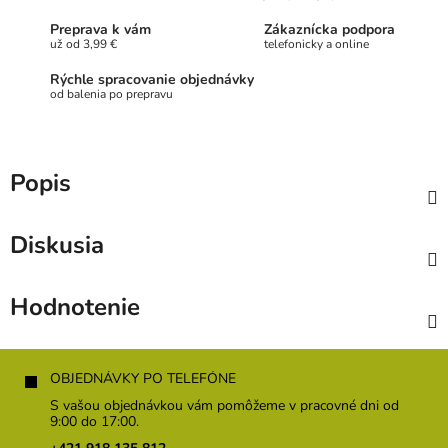
Preprava k vám
Zákaznícka podpora
už od 3,99 €
telefonicky a online
Rýchle spracovanie objednávky
od balenia po prepravu
Popis
Diskusia
Hodnotenie
Z
á
OBJEDNÁVKY PO TELEFÓNE
p
S vašou objednávkou vám pomôžeme v pracovné dni od
ä
9:00 do 17:00.
t