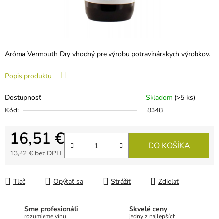
Aróma Vermouth Dry vhodný pre výrobu potravinárskych výrobkov.
Popis produktu
Dostupnosť
Skladom
(>5 ks)
Kód:
8348
16,51 €
DO KOŠÍKA
13,42 € bez DPH
Jednotková cena:
Tlač
Opýtať sa
Strážiť
Zdieľať
Sme profesionáli
Skvelé ceny
rozumieme vínu
jedny z najlepších