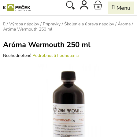
Prejsť
Hľadať
NÁKUPNÝ
na
obsah
KOŠÍK
Domov
/
Výroba nápojov
/
Prípravky
/
Školenie a úprava nápojov
/
Ároma
/
Aróma Wermouth 250 ml
Aróma Wermouth 250 ml
Priemerné
Neohodnotené
Podrobnosti hodnotenia
hodnotenie
produktu
je
0,0
z
5
hviezdičiek.