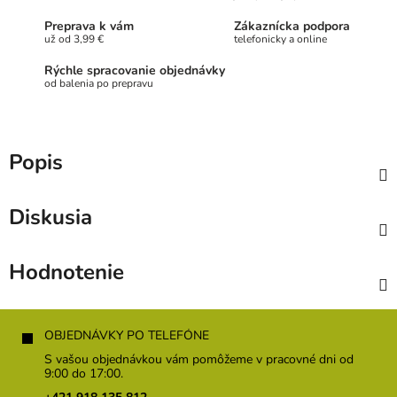
Preprava k vám
Zákaznícka podpora
už od 3,99 €
telefonicky a online
Rýchle spracovanie objednávky
od balenia po prepravu
Popis
Diskusia
Hodnotenie
Z
á
OBJEDNÁVKY PO TELEFÓNE
p
S vašou objednávkou vám pomôžeme v pracovné dni od
ä
9:00 do 17:00.
t