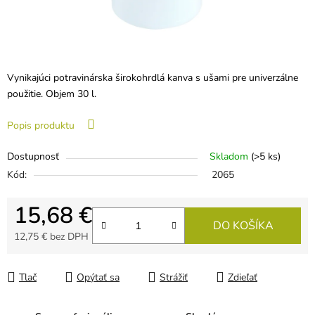
Vynikajúci potravinárska širokohrdlá kanva s ušami pre univerzálne
použitie. Objem 30 l.
Popis produktu
Dostupnosť
Skladom
(>5 ks)
Kód:
2065
15,68 €
DO KOŠÍKA
12,75 € bez DPH
Jednotková cena:
Tlač
Opýtať sa
Strážiť
Zdieľať