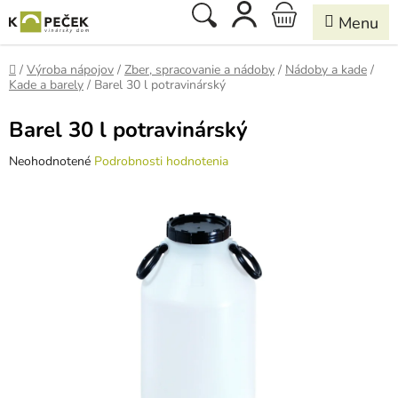
Prejsť
Hľadať
NÁKUPNÝ
na
obsah
KOŠÍK
Domov
/
Výroba nápojov
/
Zber, spracovanie a nádoby
/
Nádoby a kade
/
Kade a barely
/
Barel 30 l potravinárský
Barel 30 l potravinárský
Priemerné
Neohodnotené
Podrobnosti hodnotenia
hodnotenie
produktu
je
0,0
z
5
hviezdičiek.