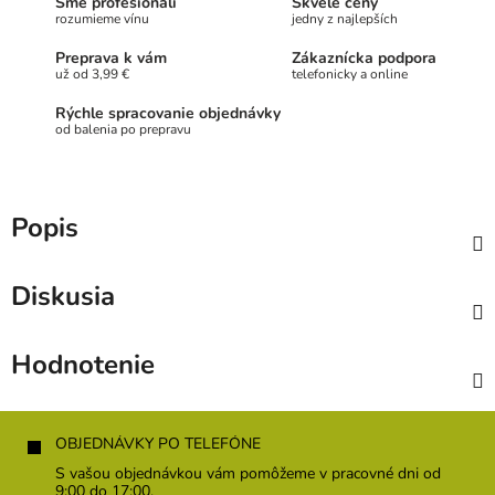
Sme profesionáli
Skvelé ceny
rozumieme vínu
jedny z najlepších
Preprava k vám
Zákaznícka podpora
už od 3,99 €
telefonicky a online
Rýchle spracovanie objednávky
od balenia po prepravu
Popis
Diskusia
Hodnotenie
Z
á
OBJEDNÁVKY PO TELEFÓNE
p
S vašou objednávkou vám pomôžeme v pracovné dni od
ä
9:00 do 17:00.