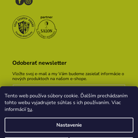
Odoberať newsletter
Vložte svoj e-mail a my Vám budeme zasielať informácie o
nových produktoch na našom e-shope.
Email
Tento web používa súbory cookie. Ďalším prechádzaním
Vložením e-mailu súhlasíte s
podmienkami ochrany
tohto webu vyjadrujete súhlas s ich používaním. Viac
osobných údajov
informácií
tu
.
PRIHLÁSIŤ SA
Nastavenie