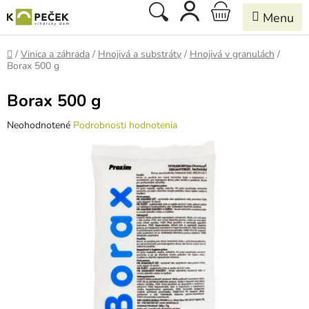
Prejsť
Hľadať
NÁKUPNÝ
na
obsah
KOŠÍK
Domov
/
Vinica a záhrada
/
Hnojivá a substráty
/
Hnojivá v granulách
/
Borax 500 g
Borax 500 g
Priemerné
Neohodnotené
Podrobnosti hodnotenia
hodnotenie
produktu
je
0,0
z
5
hviezdičiek.