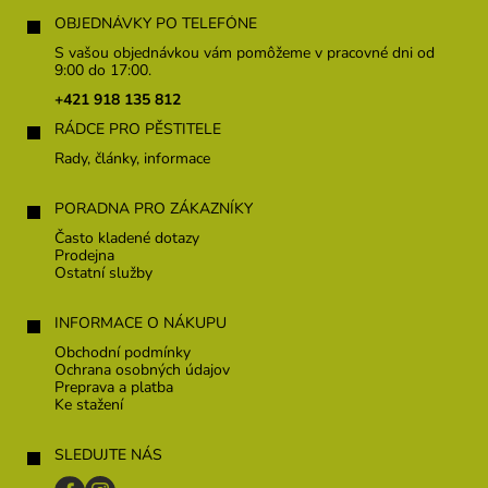
Z
á
OBJEDNÁVKY PO TELEFÓNE
p
S vašou objednávkou vám pomôžeme v pracovné dni od
ä
9:00 do 17:00.
t
+421 918 135 812
i
RÁDCE PRO PĚSTITELE
e
Rady, články, informace
PORADNA PRO ZÁKAZNÍKY
Často kladené dotazy
Prodejna
Ostatní služby
INFORMACE O NÁKUPU
Obchodní podmínky
Ochrana osobných údajov
Preprava a platba
Ke stažení
SLEDUJTE NÁS