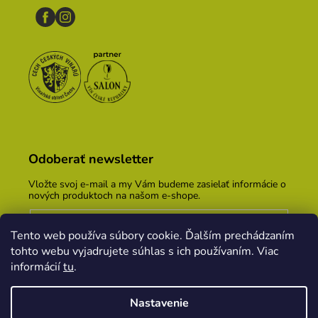
Odoberať newsletter
Vložte svoj e-mail a my Vám budeme zasielať informácie o
nových produktoch na našom e-shope.
Email
Tento web používa súbory cookie. Ďalším prechádzaním
Vložením e-mailu súhlasíte s
podmienkami ochrany
tohto webu vyjadrujete súhlas s ich používaním. Viac
osobných údajov
informácií
tu
.
PRIHLÁSIŤ SA
Nastavenie