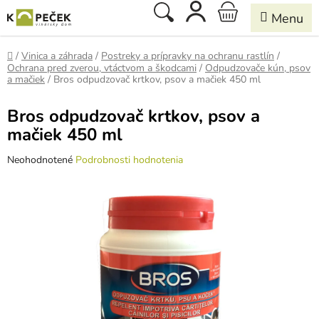
Prejsť
Hľadať
NÁKUPNÝ
na
obsah
KOŠÍK
Domov
/
Vinica a záhrada
/
Postreky a prípravky na ochranu rastlín
/
Ochrana pred zverou, vtáctvom a škodcami
/
Odpudzovače kún, psov
a mačiek
/
Bros odpudzovač krtkov, psov a mačiek 450 ml
Bros odpudzovač krtkov, psov a
mačiek 450 ml
Priemerné
Neohodnotené
Podrobnosti hodnotenia
hodnotenie
produktu
je
0,0
z
5
hviezdičiek.