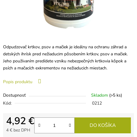
Odpudzovač krtkov, psov a mačiek je ideálny na ochranu záhrad a
detských ihrísk pred nežiaducim pôsobením krtkov, psov a mačiek.
Jeho používaním predídete vzniku nebezpečných krtkovia kôpok a
psích a mačacích exkrementov na nežiaducich miestach.
Popis produktu
Dostupnosť
Skladom
(>5 ks)
Kód:
0212
4,92 €
DO KOŠÍKA
4 € bez DPH