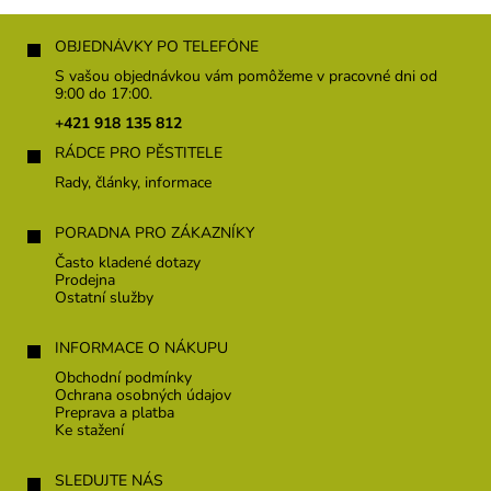
Z
á
OBJEDNÁVKY PO TELEFÓNE
p
S vašou objednávkou vám pomôžeme v pracovné dni od
ä
9:00 do 17:00.
t
+421 918 135 812
i
RÁDCE PRO PĚSTITELE
e
Rady, články, informace
PORADNA PRO ZÁKAZNÍKY
Často kladené dotazy
Prodejna
Ostatní služby
INFORMACE O NÁKUPU
Obchodní podmínky
Ochrana osobných údajov
Preprava a platba
Ke stažení
SLEDUJTE NÁS