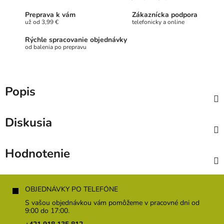
Preprava k vám
Zákaznícka podpora
už od 3,99 €
telefonicky a online
Rýchle spracovanie objednávky
od balenia po prepravu
Popis
Diskusia
Hodnotenie
Z
á
OBJEDNÁVKY PO TELEFÓNE
p
S vašou objednávkou vám pomôžeme v pracovné dni od
ä
9:00 do 17:00.
t