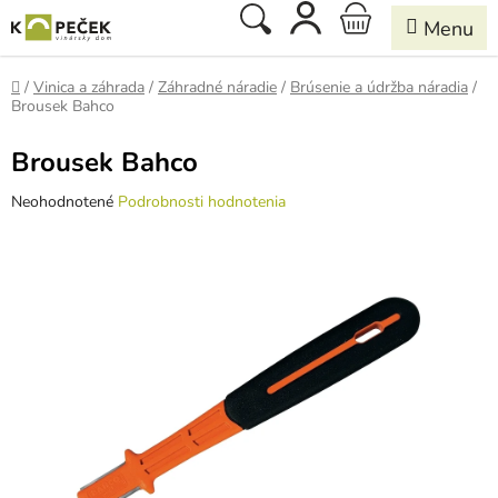
Prejsť
Hľadať
NÁKUPNÝ
na
obsah
KOŠÍK
Domov
/
Vinica a záhrada
/
Záhradné náradie
/
Brúsenie a údržba náradia
/
Brousek Bahco
Brousek Bahco
Priemerné
Neohodnotené
Podrobnosti hodnotenia
hodnotenie
produktu
je
0,0
z
5
hviezdičiek.