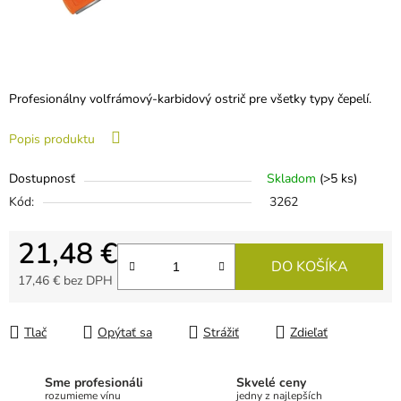
Profesionálny volfrámový-karbidový ostrič pre všetky typy čepelí.
Popis produktu
Dostupnosť
Skladom
(>5 ks)
Kód:
3262
21,48 €
DO KOŠÍKA
17,46 € bez DPH
Jednotková cena:
Tlač
Opýtať sa
Strážiť
Zdieľať
Sme profesionáli
Skvelé ceny
rozumieme vínu
jedny z najlepších