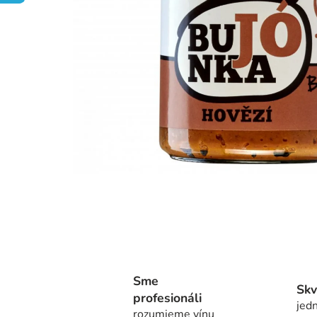
Sme
Skv
profesionáli
jedn
rozumieme vínu