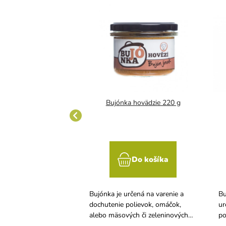
ie rohy 500 ml
Bujónka hovädzie 220 g
Do košíka
Do košíka
odolateľné nakladané
Bujónka je určená na varenie a
Bu
y sú obľúbené k mäsu
dochutenie polievok, omáčok,
ur
enému kolenu, ku
alebo mäsových či zeleninových
po
mäsám, pečínkám atď.
zmesí. Krásne dodá chuť pri varení
mä