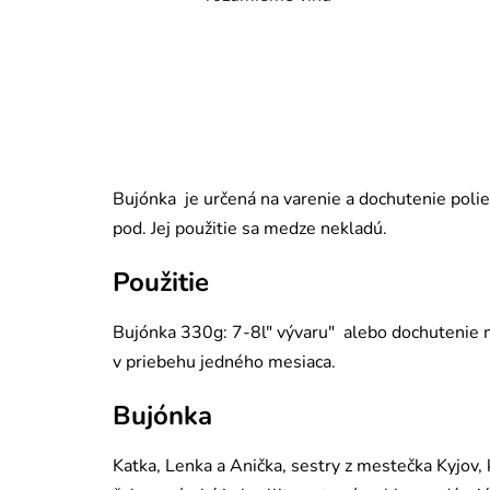
Bujónka je určená na varenie a dochutenie polie
pod. Jej použitie sa medze nekladú.
Použitie
Bujónka 330g: 7-8l" vývaru" alebo dochutenie m
v priebehu jedného mesiaca.
Bujónka
Katka, Lenka a Anička, sestry z mestečka Kyjov, 