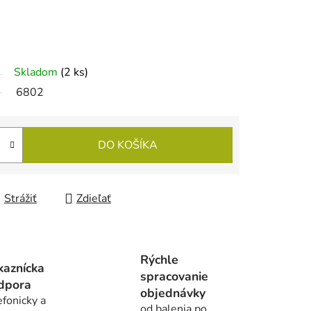
Skladom
(2 ks)
6802
DO KOŠÍKA
Strážiť
Zdieľať
Rýchle
kaznícka
spracovanie
dpora
objednávky
efonicky a
od balenia po