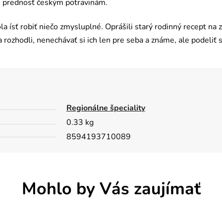
ajú prednosť českým potravinám.
 ísť robiť niečo zmysluplné. Oprášili starý rodinný recept na 
 rozhodli, nenechávať si ich len pre seba a známe, ale podeliť s
Regionálne špeciality
0.33 kg
8594193710089
Mohlo by Vás zaujímať