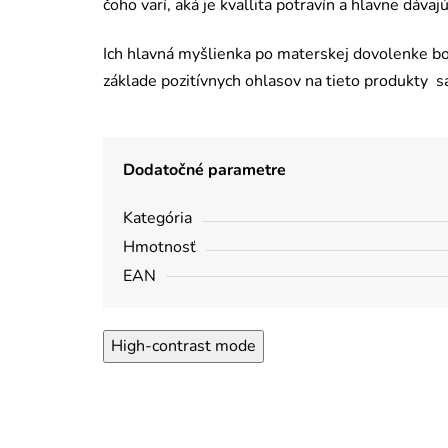
čoho varí, aká je kvallita potravín a hlavne dáv
Ich hlavná myšlienka po materskej dovolenke bola
základe pozitívnych ohlasov na tieto produkty sa
Dodatočné parametre
Kategória
Hmotnosť
EAN
High-contrast mode