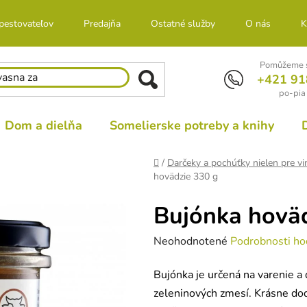
 pestovateľov
Predajňa
Ostatné služby
O nás
K
Pomůžeme s
+421 91
po-pia
Dom a dielňa
Somelierske potreby a knihy
Domov
/
Darčeky a pochúťky nielen pre vi
hovädzie 330 g
Bujónka hoväd
Priemerné
Neohodnotené
Podrobnosti ho
hodnotenie
Bujónka je určená na varenie a
produktu
zeleninových zmesí. Krásne dodá
je