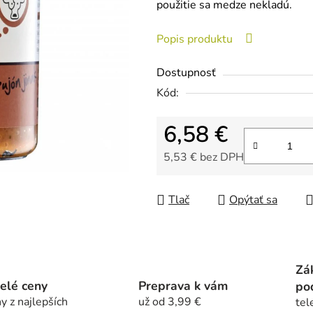
použitie sa medze nekladú.
0,0
z
Popis produktu
5
hviezdičiek.
Dostupnosť
Kód:
6,58 €
5,53 € bez DPH
Jednotková cena:
Tlač
Opýtať sa
Zá
elé ceny
Preprava k vám
po
y z najlepších
už od 3,99 €
tel