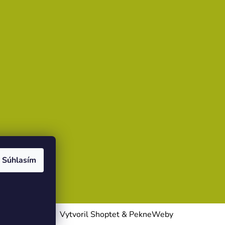
Súhlasím
Vytvoril Shoptet
&
PekneWeby