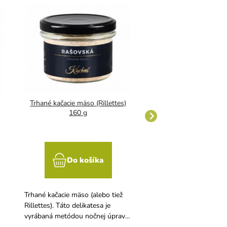
Trhané kačacie mäso (Rillettes)
Slivkový kompót 520
160 g
slivky
Do košíka
Do koší
Trhané kačacie mäso (alebo tiež
Lahodný slivkový komp
Rillettes). Táto delikatesa je
prináša chuť tradičné
vyrábaná metódou nočnej úpravy
zavárania priamo na váš
pri nízkych teplotách a to