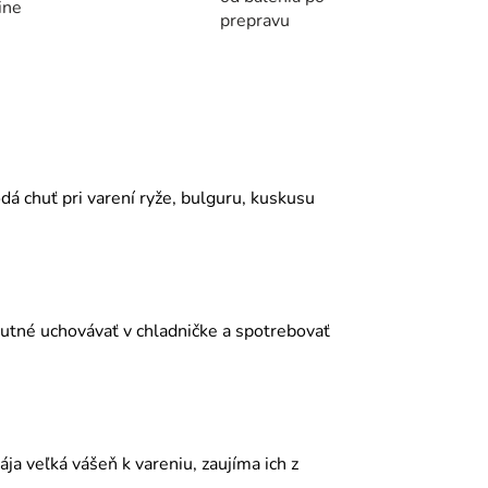
ine
prepravu
á chuť pri varení ryže, bulguru, kuskusu
utné uchovávať v chladničke a spotrebovať
ja veľká vášeň k vareniu, zaujíma ich z