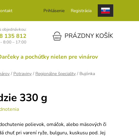
ontakt
Prihlásenie
Registrácia
 objednávkou:
NÁKUPNÝ KOŠÍK
PRÁZDNY KOŠÍK
8 135 812
 - 8:00 – 17:00
Darčeky a pochúťky nielen pre vinárov
nárov
/
Potraviny
/
Regionálne špeciality
/
Bujónka
zie 330 g
dnotenia
 dochutenie polievok, omáčok, alebo mäsových či
 chuť pri varení ryže, bulguru, kuskusu pod. Jej