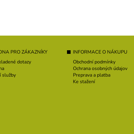
ásne dodá chuť pri varení ryže,
najmenej 12 hodín.
lguru, kuskusu pod.
NA PRO ZÁKAZNÍKY
INFORMACE O NÁKUPU
kladené dotazy
Obchodní podmínky
na
Ochrana osobných údajov
í služby
Preprava a platba
Ke stažení