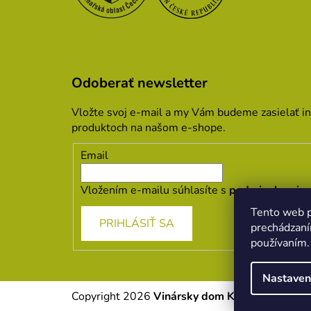
Odoberať newsletter
Vložte svoj e-mail a my Vám budeme zasielať i
produktoch na našom e-shope.
Email
Vložením e-mailu súhlasíte s
podmienkami oc
Tento web p
PRIHLÁSIŤ SA
prechádzaní
používaním.
Nastaven
Copyright 2026
Vinársky dom Kopecek
. Všetk