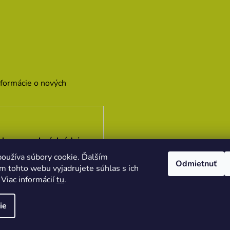
nformácie o nových
hrany osobných údajov
oužíva súbory cookie. Ďalším
Odmietnuť
m tohto webu vyjadrujete súhlas s ich
 Viac informácií
tu
.
ie
y práva vyhradené.