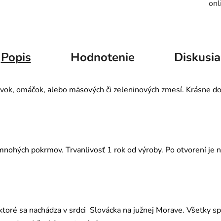
onl
Popis
Hodnotenie
Diskusia
vok, omáčok, alebo mäsových či zeleninových zmesí. Krásne dod
nohých pokrmov. Trvanlivosť 1 rok od výroby. Po otvorení je n
ktoré sa nachádza v srdci Slovácka na južnej Morave. Všetky spá