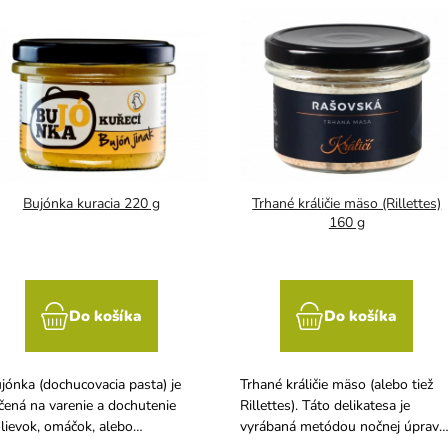
Bujónka kuracia 220 g
Trhané králičie mäso (Rillettes)
160 g
Do košíka
Do košíka
jónka (dochucovacia pasta) je
Trhané králičie mäso (alebo tiež
čená na varenie a dochutenie
Rillettes). Táto delikatesa je
lievok, omáčok, alebo
vyrábaná metódou nočnej úpravy
sových či zeleninových zmesí.
pri nízkych teplotách a to