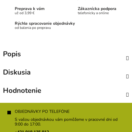
Preprava k vám
Zákaznícka podpora
už od 3,99 €
telefonicky a online
Rýchle spracovanie objednávky
od balenia po prepravu
Popis
Diskusia
Hodnotenie
Z
á
OBJEDNÁVKY PO TELEFÓNE
p
S vašou objednávkou vám pomôžeme v pracovné dni od
ä
9:00 do 17:00.
t