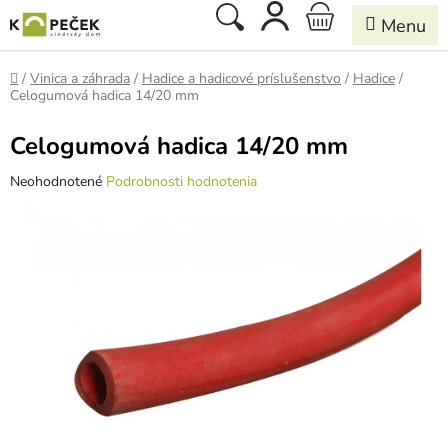
Prejsť
Hľadať
NÁKUPNÝ
na
obsah
KOŠÍK
Domov
/
Vinica a záhrada
/
Hadice a hadicové príslušenstvo
/
Hadice
/
Celogumová hadica 14/20 mm
Celogumová hadica 14/20 mm
Priemerné
Neohodnotené
Podrobnosti hodnotenia
hodnotenie
produktu
je
0,0
z
5
hviezdičiek.