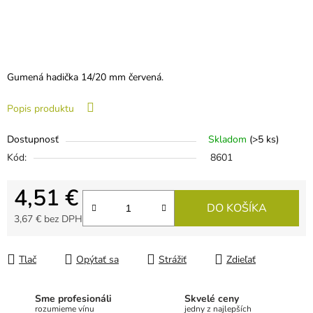
Gumená hadička 14/20 mm červená.
Popis produktu
Dostupnosť
Skladom
(>5 ks)
Kód:
8601
4,51 €
DO KOŠÍKA
3,67 € bez DPH
Jednotková cena:
Tlač
Opýtať sa
Strážiť
Zdieľať
Sme profesionáli
Skvelé ceny
rozumieme vínu
jedny z najlepších