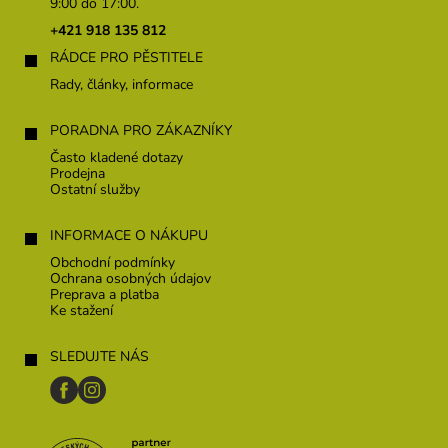
ä
9:00 do 17:00.
t
+421 918 135 812
i
RÁDCE PRO PĚSTITELE
e
Rady, články, informace
PORADNA PRO ZÁKAZNÍKY
Často kladené dotazy
Prodejna
Ostatní služby
INFORMACE O NÁKUPU
Obchodní podmínky
Ochrana osobných údajov
Preprava a platba
Ke stažení
SLEDUJTE NÁS