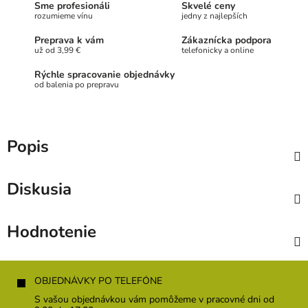
Sme profesionáli
Skvelé ceny
rozumieme vínu
jedny z najlepších
Preprava k vám
Zákaznícka podpora
už od 3,99 €
telefonicky a online
Rýchle spracovanie objednávky
od balenia po prepravu
Popis
Diskusia
Hodnotenie
Z
á
OBJEDNÁVKY PO TELEFÓNE
p
S vašou objednávkou vám pomôžeme v pracovné dni od