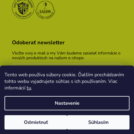
Odoberať newsletter
Vložte svoj e-mail a my Vám budeme zasielať informácie o
nových produktoch na našom e-shope.
Email
Tento web používa súbory cookie. Ďalším prechádzaním
Vložením e-mailu súhlasíte s
podmienkami ochrany
tohto webu vyjadrujete súhlas s ich používaním. Viac
osobných údajov
informácií
tu
.
PRIHLÁSIŤ SA
Nastavenie
Vytvoril Shoptet
&
PekneWeby
Odmietnuť
Súhlasím
Copyright 2026
Vinársky dom Kopecek
. Všetky
práva vyhradené.