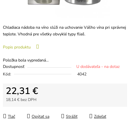
Chladiaca nádoba na víno slúži na uchovanie Vášho vína pri správnej
teplote. Vhodná pre všetky obvyklé typy fliaš.
Popis produktu
Položka bola vypredaná…
Dostupnosť
U dodávateľa - na dotaz
Kód:
4042
22,31 €
18,14 € bez DPH
Jednotková cena:
Tlač
Opýtať sa
Strážiť
Zdieľať