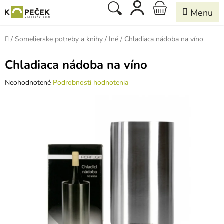
Prejsť
Hľadať
NÁKUPNÝ
na
obsah
KOŠÍK
Domov
/
Somelierske potreby a knihy
/
Iné
/
Chladiaca nádoba na víno
Chladiaca nádoba na víno
Priemerné
Neohodnotené
Podrobnosti hodnotenia
hodnotenie
produktu
je
0,0
z
5
hviezdičiek.