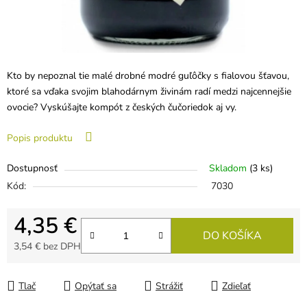
Kto by nepoznal tie malé drobné modré guľôčky s fialovou šťavou,
ktoré sa vďaka svojim blahodárnym živinám radí medzi najcennejšie
ovocie? Vyskúšajte kompót z českých čučoriedok aj vy.
Popis produktu
Dostupnosť
Skladom
(3 ks)
Kód:
7030
4,35 €
DO KOŠÍKA
3,54 € bez DPH
Jednotková cena:
Tlač
Opýtať sa
Strážiť
Zdieľať