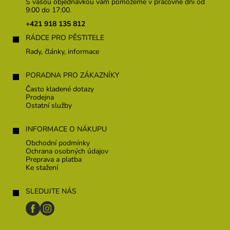
p
S vašou objednávkou vám pomôžeme v pracovné dni od
ä
9:00 do 17:00.
t
+421 918 135 812
i
RÁDCE PRO PĚSTITELE
e
Rady, články, informace
PORADNA PRO ZÁKAZNÍKY
Často kladené dotazy
Prodejna
Ostatní služby
INFORMACE O NÁKUPU
Obchodní podmínky
Ochrana osobných údajov
Preprava a platba
Ke stažení
SLEDUJTE NÁS