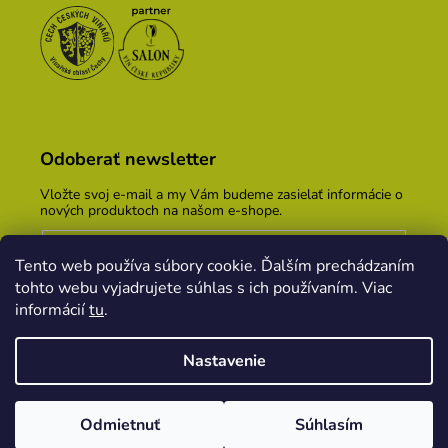
Odoberať newsletter
Vložte svoj e-mail a my Vám budeme zasielať informácie o
nových produktoch na našom e-shope.
Email
Tento web používa súbory cookie. Ďalším prechádzaním
Vložením e-mailu súhlasíte s
podmienkami ochrany
tohto webu vyjadrujete súhlas s ich používaním. Viac
osobných údajov
informácií
tu
.
PRIHLÁSIŤ SA
Nastavenie
Vytvoril Shoptet
&
PekneWeby
Odmietnuť
Súhlasím
Copyright 2026
Vinársky dom Kopecek
. Všetky