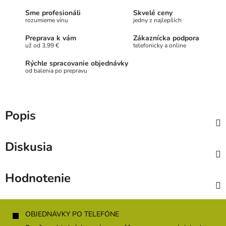
Sme profesionáli
Skvelé ceny
rozumieme vínu
jedny z najlepších
Preprava k vám
Zákaznícka podpora
už od 3,99 €
telefonicky a online
Rýchle spracovanie objednávky
od balenia po prepravu
Popis
Diskusia
Hodnotenie
Z
á
OBJEDNÁVKY PO TELEFÓNE