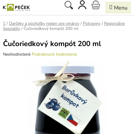
Prejsť
Hľadať
NÁKUPNÝ
na
obsah
KOŠÍK
Domov
/
Darčeky a pochúťky nielen pre vinárov
/
Potraviny
/
Regionálne
špeciality
/
Čučoriedkový kompót 200 ml
Čučoriedkový kompót 200 ml
Priemerné
Neohodnotené
Podrobnosti hodnotenia
hodnotenie
produktu
je
0,0
z
5
hviezdičiek.