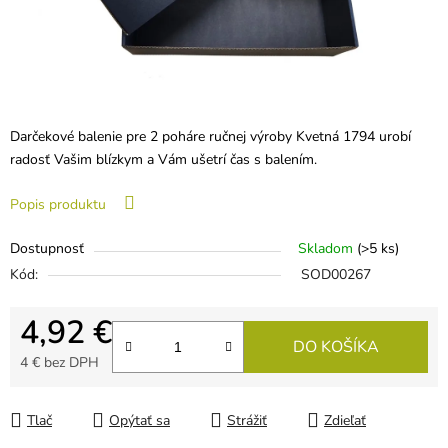
Darčekové balenie pre 2 poháre ručnej výroby Kvetná 1794 urobí
radosť Vašim blízkym a Vám ušetrí čas s balením.
Popis produktu
Dostupnosť
Skladom
(>5 ks)
Kód:
SOD00267
4,92 €
DO KOŠÍKA
4 € bez DPH
Jednotková cena:
Tlač
Opýtať sa
Strážiť
Zdieľať