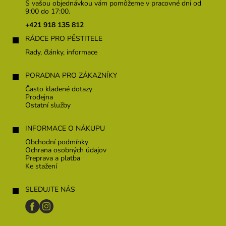
p
S vašou objednávkou vám pomôžeme v pracovné dni od
ä
9:00 do 17:00.
t
+421 918 135 812
i
RÁDCE PRO PĚSTITELE
e
Rady, články, informace
PORADNA PRO ZÁKAZNÍKY
Často kladené dotazy
Prodejna
Ostatní služby
INFORMACE O NÁKUPU
Obchodní podmínky
Ochrana osobných údajov
Preprava a platba
Ke stažení
SLEDUJTE NÁS