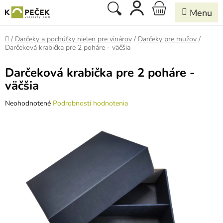
Prejsť
Hľadať
NÁKUPNÝ
na
obsah
KOŠÍK
Domov
/
Darčeky a pochúťky nielen pre vinárov
/
Darčeky pre mužov
/
Darčeková krabička pre 2 poháre - väčšia
Darčeková krabička pre 2 poháre -
väčšia
Priemerné
Neohodnotené
Podrobnosti hodnotenia
hodnotenie
produktu
je
0,0
z
5
hviezdičiek.