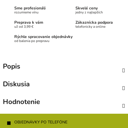
Sme profesionáli
Skvelé ceny
rozumieme vínu
jedny z najlepších
Preprava k vám
Zákaznícka podpora
už od 3,99 €
telefonicky a online
Rýchle spracovanie objednávky
od balenia po prepravu
Popis
Diskusia
Hodnotenie
Z
á
OBJEDNÁVKY PO TELEFÓNE