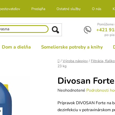
 pestovateľov
Predajňa
Ostatné služby
O nás
K
Pomůžeme s
+421 91
po-pia
Dom a dielňa
Somelierske potreby a knihy
Domov
/
Výroba nápojov
/
Filtrácia, fľašk
23 kg
Divosan Forte
Priemerné
Neohodnotené
Podrobnosti ho
hodnotenie
Prípravok DIVOSAN Forte na bá
produktu
dezinfekciu v potravinárskom pr
je