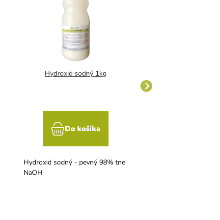
Hydroxid sodný 1kg
Sírna sviece
Do košíka
Do koší
Hydroxid sodný - pevný 98% tne
Prostriedok na dezinfek
NaOH
výrobných a skladovací
priestorov. Ničí mikroo
plesne.