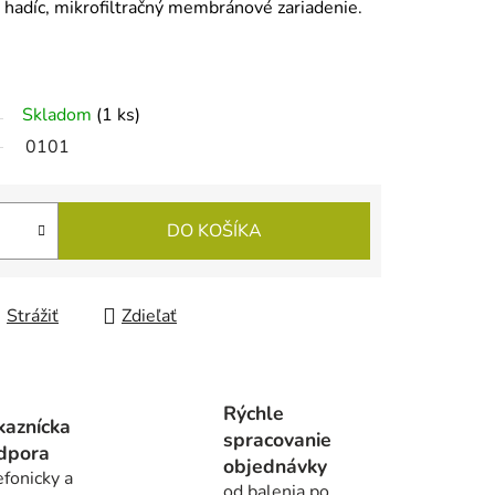
í, hadíc, mikrofiltračný membránové zariadenie.
Skladom
(1 ks)
0101
DO KOŠÍKA
Strážiť
Zdieľať
Rýchle
kaznícka
spracovanie
dpora
objednávky
efonicky a
od balenia po