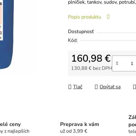
plničiek, tankov, sudov, potrub
0,0
z
Popis produktu
5
hviezdičiek.
Dostupnosť
Kód:
160,98 €
130,88 € bez DPH
Jednotková cena:
Tlač
Opýtať sa
Zá
elé ceny
Preprava k vám
po
y z najlepších
už od 3,99 €
tel