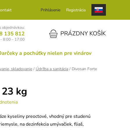
ontakt
Prihlásenie
Registrácia
 objednávkou:
NÁKUPNÝ KOŠÍK
PRÁZDNY KOŠÍK
8 135 812
 - 8:00 – 17:00
Darčeky a pochúťky nielen pre vinárov
ovanie, skladovanie
/
Údržba a sanitácia
/
Divosan Forte
 23 kg
dnotenia
ze kyseliny preoctové, vhodný pre studenú
iemysle, na dezinfekcia umývačiek, fliaš,