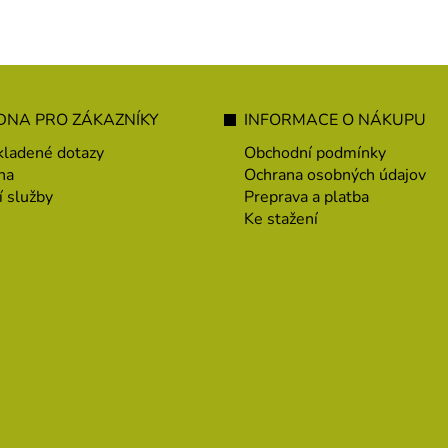
NA PRO ZÁKAZNÍKY
INFORMACE O NÁKUPU
kladené dotazy
Obchodní podmínky
na
Ochrana osobných údajov
í služby
Preprava a platba
Ke stažení