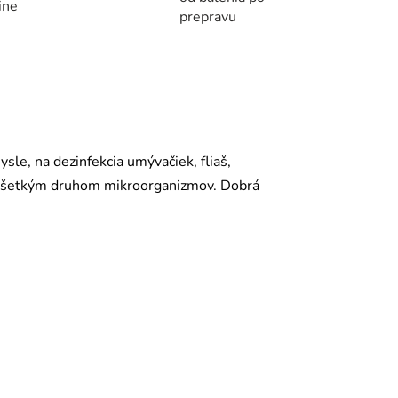
ine
prepravu
le, na dezinfekcia umývačiek, fliaš,
oti všetkým druhom mikroorganizmov. Dobrá