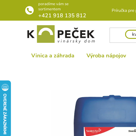
Prejsť
poradíme vám se
na
sortimentem
Príručka pre
+421 918 135 812
obsah
Vinica a záhrada
Výroba nápojov