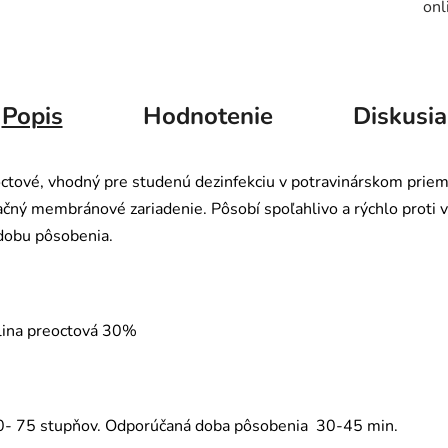
onl
Popis
Hodnotenie
Diskusia
tové, vhodný pre studenú dezinfekciu v potravinárskom priemys
iltračný membránové zariadenie. Pôsobí spoľahlivo a rýchlo pr
 dobu pôsobenia.
lina preoctová 30%
0- 75 stupňov. Odporúčaná doba pôsobenia 30-45 min.