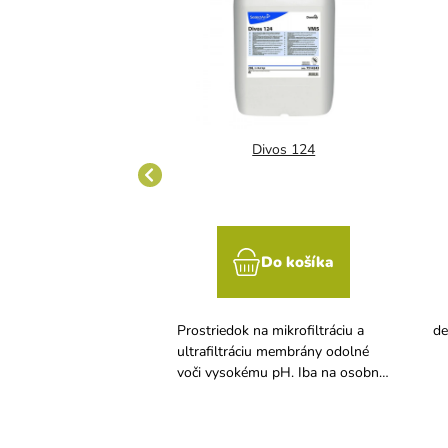
achovač fliaš
Divos 124
Do košíka
Do košíka
 fliaš
Prostriedok na mikrofiltráciu a
de
ultrafiltráciu membrány odolné
voči vysokému pH. Iba na osobný
odber.