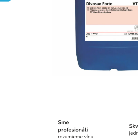
Sme
Skv
profesionáli
jedn
rozumieme vínu