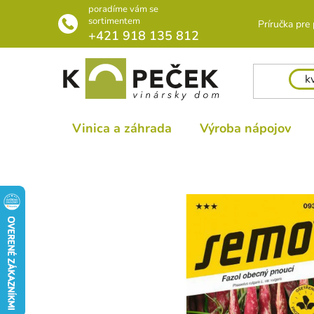
Prejsť
poradíme vám se
na
sortimentem
Príručka pre
+421 918 135 812
obsah
Vinica a záhrada
Výroba nápojov