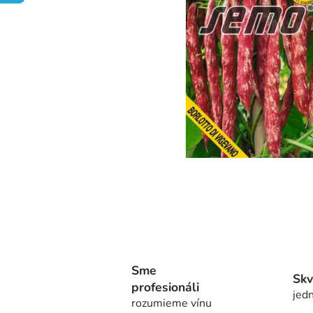
Sme
Skv
profesionáli
jedn
rozumieme vínu