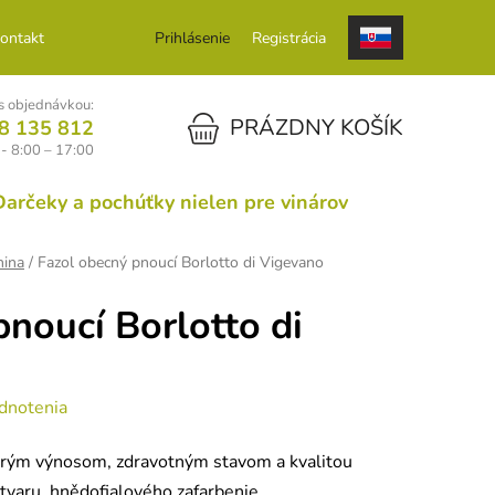
ontakt
Prihlásenie
Registrácia
 objednávkou:
NÁKUPNÝ KOŠÍK
PRÁZDNY KOŠÍK
8 135 812
 - 8:00 – 17:00
Darčeky a pochúťky nielen pre vinárov
nina
/
Fazol obecný pnoucí Borlotto di Vigevano
pnoucí Borlotto di
dnotenia
brým výnosom, zdravotným stavom a kvalitou
tvaru, hnědofialového zafarbenie.