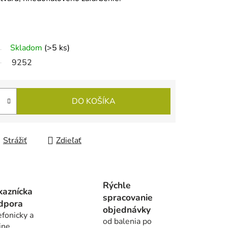
Skladom
(>5 ks)
9252
DO KOŠÍKA
Strážiť
Zdieľať
Rýchle
kaznícka
spracovanie
dpora
objednávky
efonicky a
od balenia po
ine