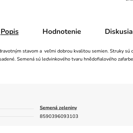
Popis
Hodnotenie
Diskusia
ravotným stavom a veľmi dobrou kvalitou semien. Struky sú d
asadené. Semená sú ledvinkového tvaru hnědofialového zafarbe
Semená zeleniny
8590396093103