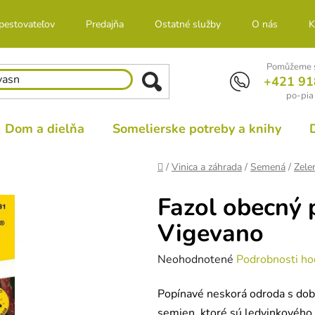
 pestovateľov
Predajňa
Ostatné služby
O nás
K
Pomůžeme s
+421 91
po-pia
Dom a dielňa
Somelierske potreby a knihy
Domov
/
Vinica a záhrada
/
Semená
/
Zele
Fazol obecný 
Vigevano
Priemerné
Neohodnotené
Podrobnosti ho
hodnotenie
Popínavé neskorá odroda s do
produktu
semien, ktoré sú ledvinkového 