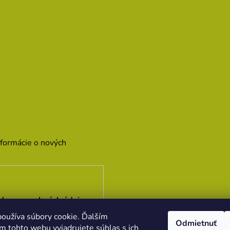
nformácie o nových
hrany osobných údajov
oužíva súbory cookie. Ďalším
Odmietnuť
m tohto webu vyjadrujete súhlas s ich