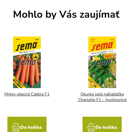
Mohlo by Vás zaujímať
Mrkev obecná Calibra F1
Okurka setá nakládačka
Charlotte F1 – hustoostná
Do košíka
Do košíka