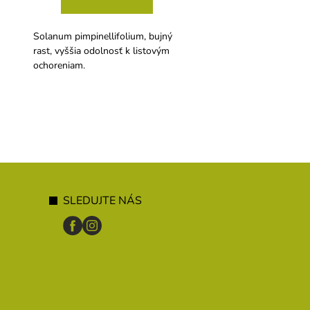
Solanum pimpinellifolium, bujný
Spoľahlivá a osvedčená
rast, vyššia odolnosť k listovým
nakladačka s hladkými
ochoreniam.
prerastajúcimi plodmi.
SLEDUJTE NÁS