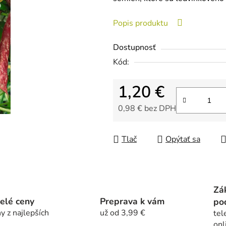
je
0,0
Popis produktu
z
5
Dostupnosť
hviezdičiek.
Kód:
1,20 €
0,98 € bez DPH
Jednotková cena:
Tlač
Opýtať sa
Zá
elé ceny
Preprava k vám
po
y z najlepších
už od 3,99 €
tel
onl