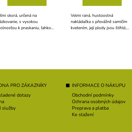
ľmi skorá, určená na
Velmi raná, hustoostná
äzkovanie, s vysokou
nakládačka s převážně samičím
olnosťou k praskaniu, ľahko
kvetením, její plody jsou štíhlé,
nického tvaru, veľmi dobrej
delší, tvarově vyrovnané,
uti s dĺžkou koreňu 18 - 23 cm.
geneticky nehořké.
NA PRO ZÁKAZNÍKY
INFORMACE O NÁKUPU
kladené dotazy
Obchodní podmínky
na
Ochrana osobných údajov
í služby
Preprava a platba
Ke stažení