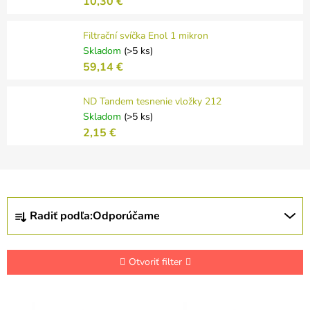
10,30 €
Filtrační svíčka Enol 1 mikron
Skladom
(>5 ks)
59,14 €
ND Tandem tesnenie vložky 212
Skladom
(>5 ks)
2,15 €
R
Radiť podľa:
Odporúčame
a
d
e
n
Otvoriť filter
i
e
V