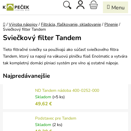
Prejsť
Hľadať
NÁKUPNÝ
na
obsah
KOŠÍK
Domov
/
Výroba nápojov
/
Filtrácia, fľaškovanie, skladovanie
/
Plnenie
/
Sviečkový filter Tandem
Sviečkový filter Tandem
Tieto filtračné sviečky sa používajú ako súčasť sviečkového filtra
Tandem, ktorý sa napojí na vákuovú plničku fliaš Enolmatic a vytvára
tak kompletný domáci plniaci systém pre víno aj ostatné nápoje.
Najpredávanejšie
ND Tandem nádoba 400-0252-000
Skladom
(>5 ks)
49,62 €
Podstavec pre Tandem
Skladom
(2 ks)