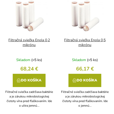
p
ý
r
p
o
i
d
s
u
p
k
r
t
o
o
d
Filtračná sviečka Enola 0,2
Filtračná sviečka Enola 0,5
v
u
mikrónu
mikrónu
k
t
Skladom
(>5 ks)
Skladom
(>5 ks)
o
v
68,24 €
66,17 €
DO KOŠÍKA
DO KOŠÍKA
Filtračné sviečka zadržiava baktérie
Filtračné sviečka zadržiava baktérie
a je zárukou mikrobiologickej
a je zárukou mikrobiologickej
čistoty vína pred fľaškovaním. Ide
čistoty vína pred fľaškovaním. Ide
o ultra jemnú...
o jemnú...