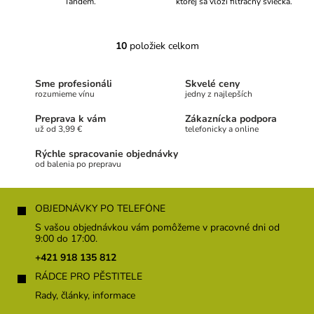
Tandem.
ktorej sa vloží filtračný sviečka.
10
položiek celkom
O
v
l
Sme profesionáli
Skvelé ceny
á
rozumieme vínu
jedny z najlepších
d
a
Preprava k vám
Zákaznícka podpora
c
už od 3,99 €
telefonicky a online
i
Rýchle spracovanie objednávky
e
od balenia po prepravu
p
r
Z
v
á
OBJEDNÁVKY PO TELEFÓNE
k
p
y
S vašou objednávkou vám pomôžeme v pracovné dni od
v
ä
9:00 do 17:00.
ý
t
+421 918 135 812
p
i
i
RÁDCE PRO PĚSTITELE
e
s
Rady, články, informace
u