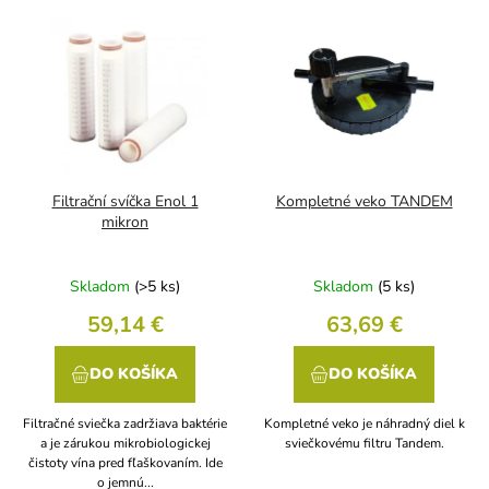
Filtrační svíčka Enol 1
Kompletné veko TANDEM
mikron
Skladom
(>5 ks)
Skladom
(5 ks)
59,14 €
63,69 €
DO KOŠÍKA
DO KOŠÍKA
Filtračné sviečka zadržiava baktérie
Kompletné veko je náhradný diel k
a je zárukou mikrobiologickej
sviečkovému filtru Tandem.
čistoty vína pred fľaškovaním. Ide
o jemnú...