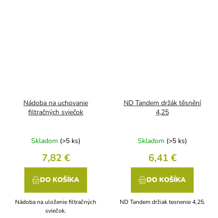
Nádoba na uchovanie
ND Tandem držák těsnění
filtračných sviečok
4,25
Skladom
(>5 ks)
Skladom
(>5 ks)
7,82 €
6,41 €
DO KOŠÍKA
DO KOŠÍKA
Nádoba na uloženie filtračných
ND Tandem držiak tesnenie 4,25.
sviečok.