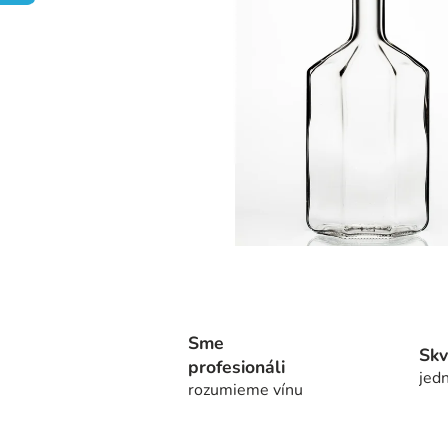
Sme
Skv
profesionáli
jedn
rozumieme vínu