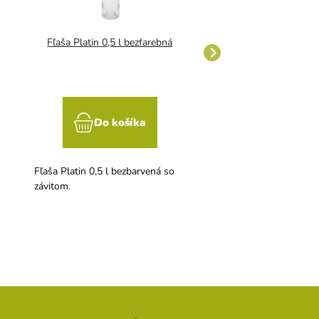
Fľaša Platin 0,5 l bezfarebná
Fľaša Slivovica 0,5 l
Do košíka
Do koší
Fľaša Platin 0,5 l bezbarvená so
Fľaša Slivovica 0,5 l b
závitom.
závitom