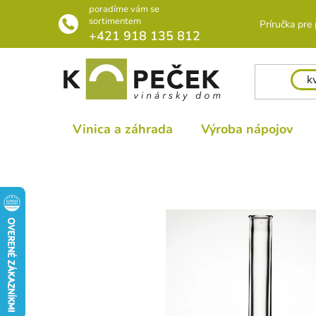
Prejsť
poradíme vám se
na
sortimentem
Príručka pre
+421 918 135 812
obsah
Vinica a záhrada
Výroba nápojov