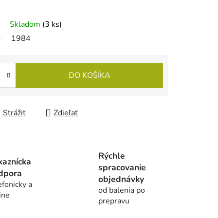
Skladom
(3 ks)
1984
DO KOŠÍKA
Strážiť
Zdieľať
Rýchle
kaznícka
spracovanie
dpora
objednávky
efonicky a
od balenia po
ine
prepravu