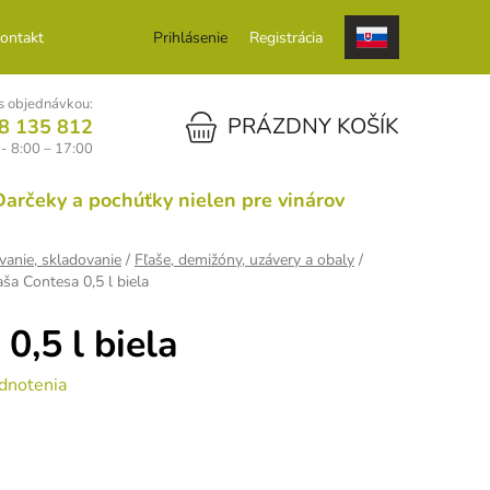
ontakt
Prihlásenie
Registrácia
 objednávkou:
NÁKUPNÝ KOŠÍK
PRÁZDNY KOŠÍK
8 135 812
 - 8:00 – 17:00
Darčeky a pochúťky nielen pre vinárov
ovanie, skladovanie
/
Fľaše, demižóny, uzávery a obaly
/
aša Contesa 0,5 l biela
0,5 l biela
dnotenia