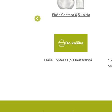
Fľaša Bounty 0,5 l bezfarebná
Fľaša Contesa 0,5 l biela
Do košíka
Do košíka
 0,5 l bezfarebná
Fľaša Contesa 0,5 l bezfarebná
Sk
os
Z