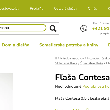
 pestovateľov
Predajňa
Ostatné služby
O nás
K
Pomůžeme s
+421 91
po-pia
Dom a dielňa
Somelierske potreby a knihy
Domov
/
Výroba nápojov
/
Filtrácia, fľašk
Sklenené fľaše
/
Špeciálne fľaše
/
Fľ
Fľaša Contesa 
Priemerné
Neohodnotené
Podrobnosti ho
hodnotenie
Fľaša Contesa 0,5 l bezfarebná
produktu
je