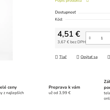
Popis produktu
0,0
z
Dostupnosť
5
Kód:
hviezdičiek.
4,51 €
3,67 € bez DPH
Jednotková cena:
Tlač
Opýtať sa
Zá
elé ceny
Preprava k vám
po
y z najlepších
už od 3,99 €
tel
onl