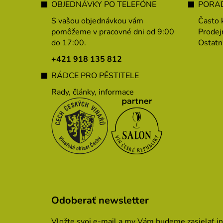
á
OBJEDNÁVKY PO TELEFÓNE
PORAD
p
S vašou objednávkou vám
Často 
ä
pomôžeme v pracovné dni od 9:00
Prodej
do 17:00.
Ostatn
t
i
+421 918 135 812
e
RÁDCE PRO PĚSTITELE
Rady, články, informace
Odoberať newsletter
Vložte svoj e-mail a my Vám budeme zasielať i