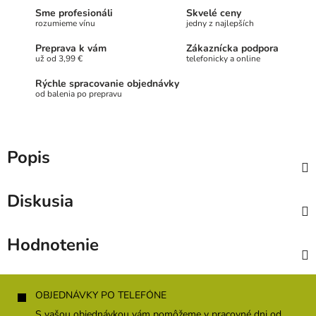
Sme profesionáli
Skvelé ceny
rozumieme vínu
jedny z najlepších
Preprava k vám
Zákaznícka podpora
už od 3,99 €
telefonicky a online
Rýchle spracovanie objednávky
od balenia po prepravu
Popis
Diskusia
Hodnotenie
Z
á
OBJEDNÁVKY PO TELEFÓNE
p
S vašou objednávkou vám pomôžeme v pracovné dni od