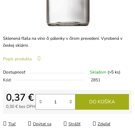
Sklenená fľaša na víno či pálenky v čírom prevedení. Vyrobená v
českej sklárni.
Popis produktu
Dostupnosť
Skladom
(>5 ks)
Kód:
2851
0,37 €
DO KOŠÍKA
0,30 € bez DPH
Jednotková cena:
Tlač
Opýtať sa
Strážiť
Zdieľať