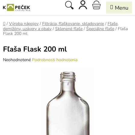
Prejsť
Hľadať
NÁKUPNÝ
na
obsah
KOŠÍK
Domov
/
Výroba nápojov
/
Filtrácia, fľaškovanie, skladovanie
/
Fľaše,
demižóny, uzávery a obaly
/
Sklenené fľaše
/
Špeciálne fľaše
/
Fľaša
Flask 200 ml
Fľaša Flask 200 ml
Priemerné
Neohodnotené
Podrobnosti hodnotenia
hodnotenie
produktu
je
0,0
z
5
hviezdičiek.