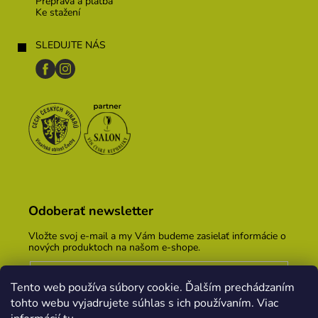
Preprava a platba
Ke stažení
SLEDUJTE NÁS
Odoberať newsletter
Vložte svoj e-mail a my Vám budeme zasielať informácie o
nových produktoch na našom e-shope.
Email
Tento web používa súbory cookie. Ďalším prechádzaním
Vložením e-mailu súhlasíte s
podmienkami ochrany
tohto webu vyjadrujete súhlas s ich používaním. Viac
osobných údajov