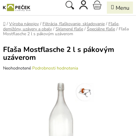
Prejsť
Hľadať
NÁKUPNÝ
na
obsah
KOŠÍK
Domov
/
Výroba nápojov
/
Filtrácia, fľaškovanie, skladovanie
/
Fľaše,
demižóny, uzávery a obaly
/
Sklenené fľaše
/
Špeciálne fľaše
/
Fľaša
Mostflasche 2 l s pákovým uzáverom
Fľaša Mostflasche 2 l s pákovým
uzáverom
Priemerné
Neohodnotené
Podrobnosti hodnotenia
hodnotenie
produktu
je
0,0
z
5
hviezdičiek.