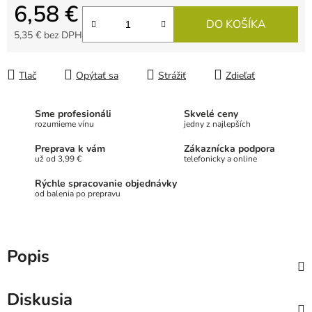
6,58 €
DO KOŠÍKA
5,35 € bez DPH
Jednotková cena:
Tlač
Opýtať sa
Strážiť
Zdieľať
Sme profesionáli
Skvelé ceny
rozumieme vínu
jedny z najlepších
Preprava k vám
Zákaznícka podpora
už od 3,99 €
telefonicky a online
Rýchle spracovanie objednávky
od balenia po prepravu
Popis
Diskusia