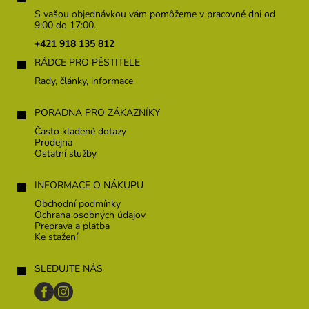
p
S vašou objednávkou vám pomôžeme v pracovné dni od
ä
9:00 do 17:00.
t
+421 918 135 812
i
RÁDCE PRO PĚSTITELE
e
Rady, články, informace
PORADNA PRO ZÁKAZNÍKY
Často kladené dotazy
Prodejna
Ostatní služby
INFORMACE O NÁKUPU
Obchodní podmínky
Ochrana osobných údajov
Preprava a platba
Ke stažení
SLEDUJTE NÁS