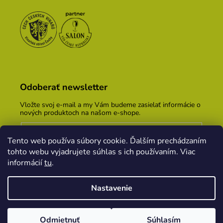
Odoberať newsletter
Vložte svoj e-mail a my Vám budeme zasielať informácie o
nových produktoch na našom e-shope.
Email
Tento web používa súbory cookie. Ďalším prechádzaním
Vložením e-mailu súhlasíte s
podmienkami ochrany
tohto webu vyjadrujete súhlas s ich používaním. Viac
osobných údajov
informácií
tu
.
PRIHLÁSIŤ SA
Nastavenie
Vytvoril Shoptet
&
PekneWeby
Odmietnuť
Súhlasím