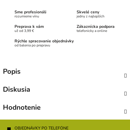
Sme profesionáli
Skvelé ceny
rozumieme vínu
jedny z najlepších
Preprava k vám
Zákaznícka podpora
už od 3,99 €
telefonicky a online
Rýchle spracovanie objednávky
od balenia po prepravu
Popis
Diskusia
Hodnotenie
Z
á
OBJEDNÁVKY PO TELEFÓNE