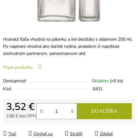
Hranatá fľaša vhodná na pálenku a iné destiláty s objemom 200 ml.
Po naplnení vhodná ako darček rodine, priateľom či napríklad
obchodným partnerom, zamestnancom atď.
Popis produktu
Dostupnosť
Skladom
(>5 ks)
Kód:
8431
3,52 €
DO KOŠÍKA
2,86 € bez DPH
Jednotková cena:
Tlač
Opýtať sa
Strážiť
Zdieľať