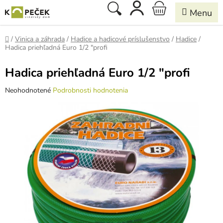
Prejsť
Hľadať
NÁKUPNÝ
na
obsah
KOŠÍK
Domov
/
Vinica a záhrada
/
Hadice a hadicové príslušenstvo
/
Hadice
/
Hadica priehľadná Euro 1/2 "profi
Hadica priehľadná Euro 1/2 "profi
Priemerné
Neohodnotené
Podrobnosti hodnotenia
hodnotenie
produktu
je
0,0
z
5
hviezdičiek.