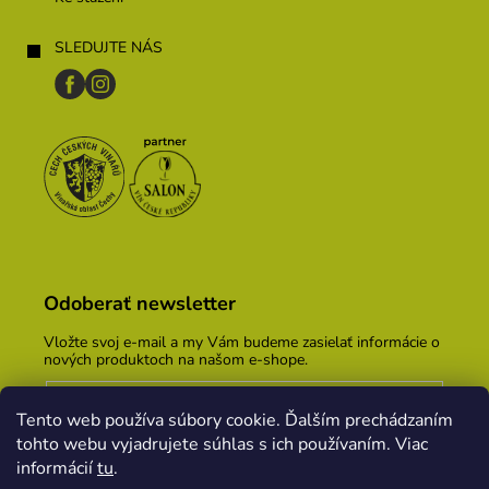
SLEDUJTE NÁS
Odoberať newsletter
Vložte svoj e-mail a my Vám budeme zasielať informácie o
nových produktoch na našom e-shope.
Email
Tento web používa súbory cookie. Ďalším prechádzaním
Vložením e-mailu súhlasíte s
podmienkami ochrany
tohto webu vyjadrujete súhlas s ich používaním. Viac
osobných údajov
informácií
tu
.