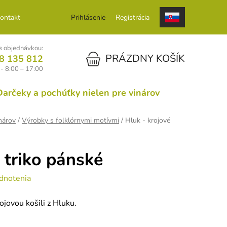
ontakt
Prihlásenie
Registrácia
 objednávkou:
NÁKUPNÝ KOŠÍK
PRÁZDNY KOŠÍK
8 135 812
 - 8:00 – 17:00
Darčeky a pochúťky nielen pre vinárov
nárov
/
Výrobky s folklórnymi motívmi
/
Hluk - krojové
 triko pánské
dnotenia
ojovou košili z Hluku.