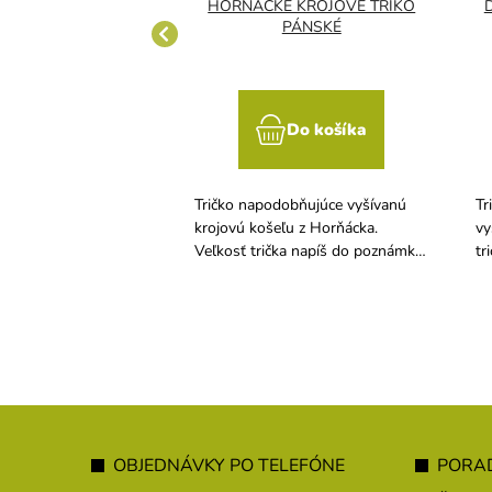
RON - KROJOVÉ
HORŇÁCKÉ KROJOVÉ TRIKO
IKO PÁNSKÉ
PÁNSKÉ
Do košíka
Do košíka
bující vyšívanou
Tričko napodobňujúce vyšívanú
Tr
ili z regionu
krojovú košeľu z Horňácka.
vy
Veľkosť trička napíš do poznámky
tr
na konci objednávky (S-XXXL).
ob
Z
á
OBJEDNÁVKY PO TELEFÓNE
PORAD