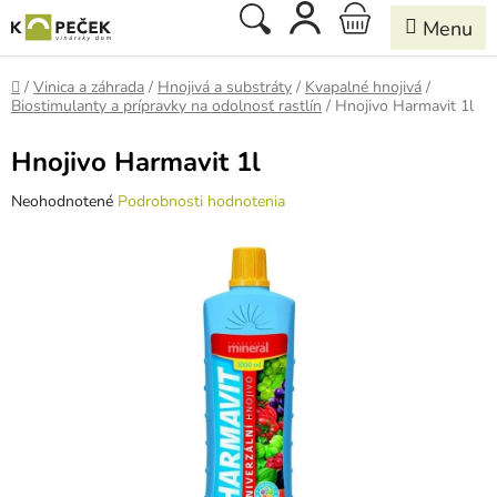
Prejsť
Hľadať
NÁKUPNÝ
na
obsah
KOŠÍK
Domov
/
Vinica a záhrada
/
Hnojivá a substráty
/
Kvapalné hnojivá
/
Biostimulanty a prípravky na odolnosť rastlín
/
Hnojivo Harmavit 1l
Hnojivo Harmavit 1l
Priemerné
Neohodnotené
Podrobnosti hodnotenia
hodnotenie
produktu
je
0,0
z
5
hviezdičiek.