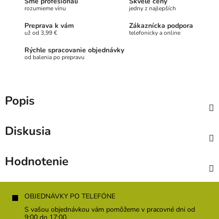
Sme profesionáli
Skvelé ceny
rozumieme vínu
jedny z najlepších
Preprava k vám
Zákaznícka podpora
už od 3,99 €
telefonicky a online
Rýchle spracovanie objednávky
od balenia po prepravu
Popis
Diskusia
Hodnotenie
Z
á
OBJEDNÁVKY PO TELEFÓNE
p
S vašou objednávkou vám pomôžeme v pracovné dni od
ä
9:00 do 17:00.