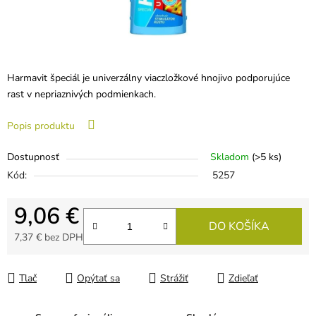
Harmavit špeciál je univerzálny viaczložkové hnojivo podporujúce
rast v nepriaznivých podmienkach.
Popis produktu
Dostupnosť
Skladom
(>5 ks)
Kód:
5257
9,06 €
DO KOŠÍKA
7,37 € bez DPH
Jednotková cena:
Tlač
Opýtať sa
Strážiť
Zdieľať