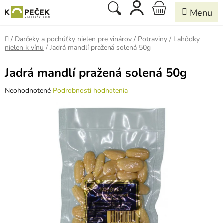
Prejsť
Hľadať
NÁKUPNÝ
na
obsah
KOŠÍK
Domov
/
Darčeky a pochúťky nielen pre vinárov
/
Potraviny
/
Lahôdky
nielen k vínu
/
Jadrá mandlí pražená solená 50g
Jadrá mandlí pražená solená 50g
Priemerné
Neohodnotené
Podrobnosti hodnotenia
hodnotenie
produktu
je
0,0
z
5
hviezdičiek.