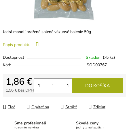
Jadrá mandlí pražené solené vákuové balenie 50g
Popis produktu
Dostupnosť
Skladom
(>5 ks)
Kód:
SOD00767
1,86 €
DO KOŠÍKA
1,56 € bez DPH
Jednotková cena:
Tlač
Opýtať sa
Strážiť
Zdieľať
Sme profesionáli
Skvelé ceny
rozumieme vínu
jedny z najlepších