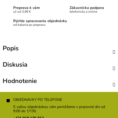
Preprava k vám
Zákaznícka podpora
už od 3,99 €
telefonicky a online
Rýchle spracovanie objednávky
od balenia po prepravu
Popis
Diskusia
Hodnotenie
Z
á
OBJEDNÁVKY PO TELEFÓNE
p
S vašou objednávkou vám pomôžeme v pracovné dni od
ä
9:00 do 17:00.
t