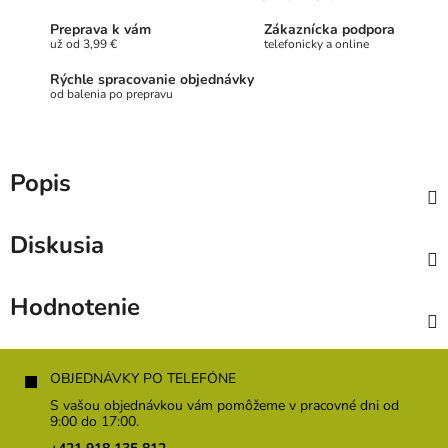
Preprava k vám
Zákaznícka podpora
už od 3,99 €
telefonicky a online
Rýchle spracovanie objednávky
od balenia po prepravu
Popis
Diskusia
Hodnotenie
Z
á
OBJEDNÁVKY PO TELEFÓNE
p
S vašou objednávkou vám pomôžeme v pracovné dni od
ä
9:00 do 17:00.
t