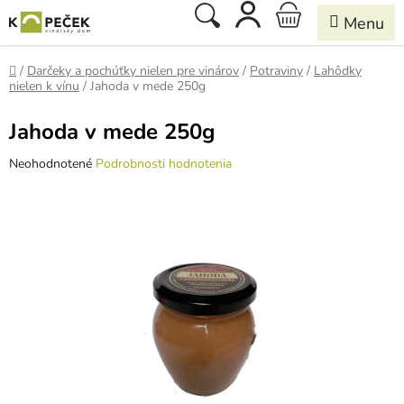
Prejsť
Hľadať
NÁKUPNÝ
na
obsah
KOŠÍK
Domov
/
Darčeky a pochúťky nielen pre vinárov
/
Potraviny
/
Lahôdky
nielen k vínu
/
Jahoda v mede 250g
Jahoda v mede 250g
Priemerné
Neohodnotené
Podrobnosti hodnotenia
hodnotenie
produktu
je
0,0
z
5
hviezdičiek.