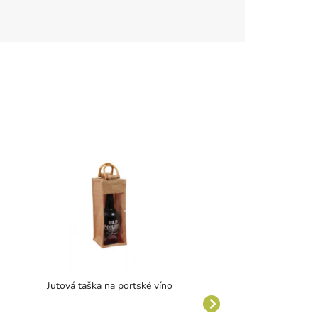
Jutová taška na portské víno
Papierová taška na 3 
Nudo