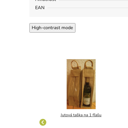
EAN
High-contrast mode
ka na 6 fliaš
Jutová taška na 1 fľašu