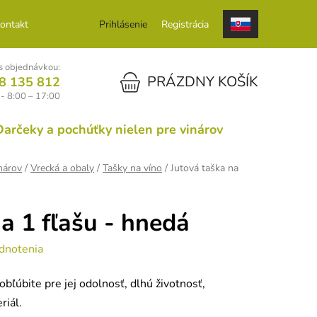
ontakt
Prihlásenie
Registrácia
 objednávkou:
NÁKUPNÝ KOŠÍK
PRÁZDNY KOŠÍK
8 135 812
 - 8:00 – 17:00
Darčeky a pochúťky nielen pre vinárov
nárov
/
Vrecká a obaly
/
Tašky na víno
/
Jutová taška na
a 1 fľašu - hnedá
dnotenia
 obľúbite pre jej odolnosť, dlhú životnosť,
riál.