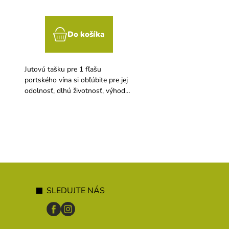
Do košíka
Do koší
Jutovú tašku pre 1 fľašu
Papierová taška Mat. N
portského vína si obľúbite pre jej
je vďaka priloženému r
odolnosť, dlhú životnosť, výhodnú
vhodná na 3 fľaše.
cenu aj ekologický materiál.
SLEDUJTE NÁS