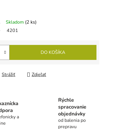
Skladom
(2 ks)
4201
DO KOŠÍKA
Strážiť
Zdieľať
Rýchle
kaznícka
spracovanie
dpora
objednávky
efonicky a
od balenia po
ine
prepravu