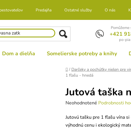
 pestovateľov
Predajňa
Ostatné služby
O nás
K
Pomůžeme s
+421 91
po-pia
Dom a dielňa
Somelierske potreby a knihy
Domov
/
Darčeky a pochúťky nielen pre vi
1 fľašu - hnedá
Jutová taška n
Priemerné
Neohodnotené
Podrobnosti ho
hodnotenie
Jutovú tašku pre 1 fľašu vína si
produktu
výhodnú cenu i ekologický mate
je