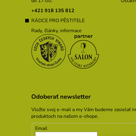
do 17:00.
Ostatn
t
i
+421 918 135 812
e
RÁDCE PRO PĚSTITELE
Rady, články, informace
Odoberať newsletter
Vložte svoj e-mail a my Vám budeme zasielať i
produktoch na našom e-shope.
Email