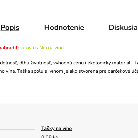
Popis
Hodnotenie
Diskusia
ahradiť:
Jutová taška na víno
j odolnosť, dlhú životnosť, výhodnú cenu i ekologický materiál
o vína. Taška spolu s vínom je ako stvorená pre darčekové úče
Tašky na víno
0.08 kg