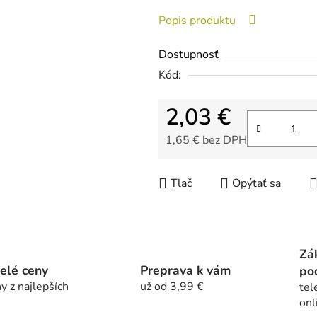
0,0
Popis produktu
z
5
Dostupnosť
hviezdičiek.
Kód:
2,03 €
1,65 € bez DPH
Jednotková cena:
Tlač
Opýtať sa
Zá
elé ceny
Preprava k vám
po
y z najlepších
už od 3,99 €
tel
onl