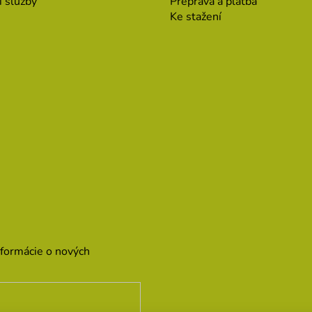
í služby
Preprava a platba
Ke stažení
nformácie o nových