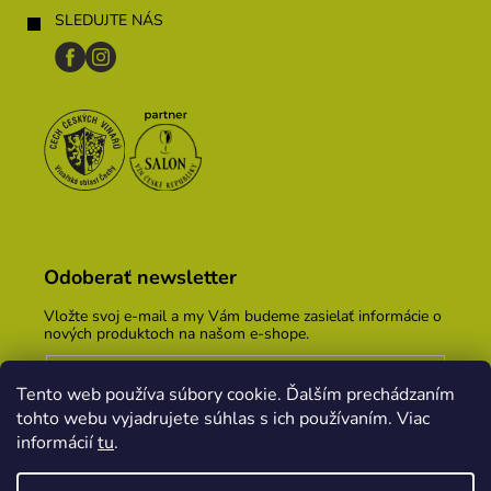
SLEDUJTE NÁS
Odoberať newsletter
Vložte svoj e-mail a my Vám budeme zasielať informácie o
nových produktoch na našom e-shope.
Email
Tento web používa súbory cookie. Ďalším prechádzaním
Vložením e-mailu súhlasíte s
podmienkami ochrany
tohto webu vyjadrujete súhlas s ich používaním. Viac
osobných údajov
informácií
tu
.
PRIHLÁSIŤ SA