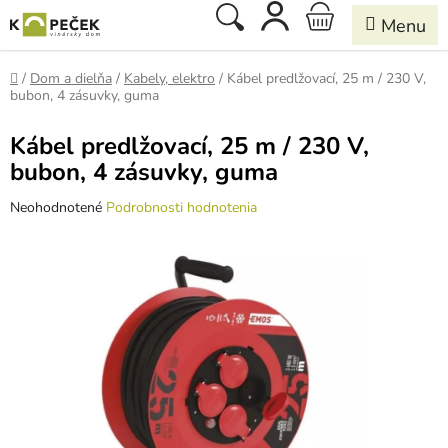
Prejsť
Hľadať
NÁKUPNÝ
na
obsah
KOŠÍK
Domov
/
Dom a dielňa
/
Kabely, elektro
/
Kábel predlžovací, 25 m / 230 V,
bubon, 4 zásuvky, guma
Kábel predlžovací, 25 m / 230 V,
bubon, 4 zásuvky, guma
Priemerné
Neohodnotené
Podrobnosti hodnotenia
hodnotenie
produktu
je
0,0
z
5
hviezdičiek.