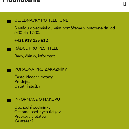
Z
á
OBJEDNÁVKY PO TELEFÓNE
p
S vašou objednávkou vám pomôžeme v pracovné dni od
ä
9:00 do 17:00.
t
+421 918 135 812
i
RÁDCE PRO PĚSTITELE
e
Rady, články, informace
PORADNA PRO ZÁKAZNÍKY
Často kladené dotazy
Prodejna
Ostatní služby
INFORMACE O NÁKUPU
Obchodní podmínky
Ochrana osobných údajov
Preprava a platba
Ke stažení