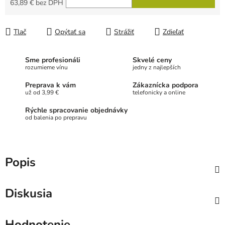
63,89 € bez DPH
Jednotková cena:
Tlač
Opýtať sa
Strážiť
Zdieľať
Sme profesionáli
Skvelé ceny
rozumieme vínu
jedny z najlepších
Preprava k vám
Zákaznícka podpora
už od 3,99 €
telefonicky a online
Rýchle spracovanie objednávky
od balenia po prepravu
Popis
Diskusia
Hodnotenie