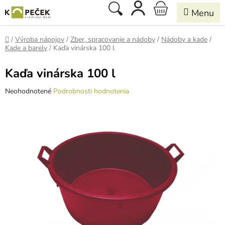
Prejsť
Hľadať
NÁKUPNÝ
na
obsah
KOŠÍK
Domov
/
Výroba nápojov
/
Zber, spracovanie a nádoby
/
Nádoby a kade
/
Kade a barely
/
Kaďa vinárska 100 l
Kaďa vinárska 100 l
Priemerné
Neohodnotené
Podrobnosti hodnotenia
hodnotenie
produktu
je
0,0
z
5
hviezdičiek.