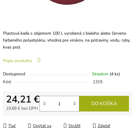
Plastová kaďa s objemom 100 l, vyrobená z bieleho alebo červeno
farbeného polyetylénu, vhodná pre vinárov, na potraviny, vodu, ryby,
kvas pod.
Popis produktu
Dostupnosť
Skladom
(4 ks)
Kód:
1315
24,21 €
DO KOŠÍKA
19,68 € bez DPH
Jednotková cena:
Tlač
Opýtať sa
Strážiť
Zdieľať