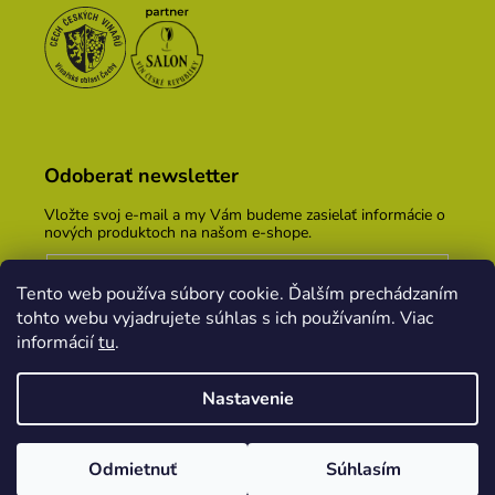
Odoberať newsletter
Vložte svoj e-mail a my Vám budeme zasielať informácie o
nových produktoch na našom e-shope.
Email
Tento web používa súbory cookie. Ďalším prechádzaním
Vložením e-mailu súhlasíte s
podmienkami ochrany
tohto webu vyjadrujete súhlas s ich používaním. Viac
osobných údajov
informácií
tu
.
PRIHLÁSIŤ SA
Nastavenie
Vytvoril Shoptet
&
PekneWeby
Odmietnuť
Súhlasím
Copyright 2026
Vinársky dom Kopecek
. Všetky