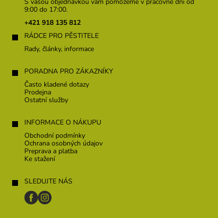
p
S vašou objednávkou vám pomôžeme v pracovné dni od
ä
9:00 do 17:00.
t
+421 918 135 812
i
RÁDCE PRO PĚSTITELE
e
Rady, články, informace
PORADNA PRO ZÁKAZNÍKY
Často kladené dotazy
Prodejna
Ostatní služby
INFORMACE O NÁKUPU
Obchodní podmínky
Ochrana osobných údajov
Preprava a platba
Ke stažení
SLEDUJTE NÁS