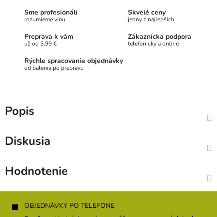
Sme profesionáli
Skvelé ceny
rozumieme vínu
jedny z najlepších
Preprava k vám
Zákaznícka podpora
už od 3,99 €
telefonicky a online
Rýchle spracovanie objednávky
od balenia po prepravu
Popis
Diskusia
Hodnotenie
Z
á
OBJEDNÁVKY PO TELEFÓNE