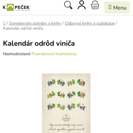
Prejsť
Hľadať
NÁKUPNÝ
na
obsah
KOŠÍK
Domov
/
Somelierske potreby a knihy
/
Odborné knihy a publikácie
/
Kalendár odrôd viniča
Kalendár odrôd viniča
Priemerné
Neohodnotené
Podrobnosti hodnotenia
hodnotenie
produktu
je
0,0
z
5
hviezdičiek.