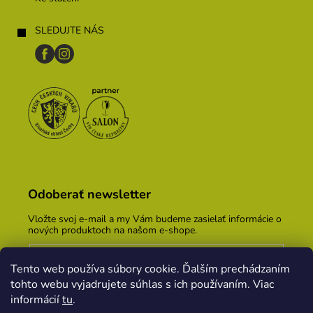
SLEDUJTE NÁS
Odoberať newsletter
Vložte svoj e-mail a my Vám budeme zasielať informácie o
nových produktoch na našom e-shope.
Email
Tento web používa súbory cookie. Ďalším prechádzaním
Vložením e-mailu súhlasíte s
podmienkami ochrany
tohto webu vyjadrujete súhlas s ich používaním. Viac
osobných údajov
informácií
tu
.