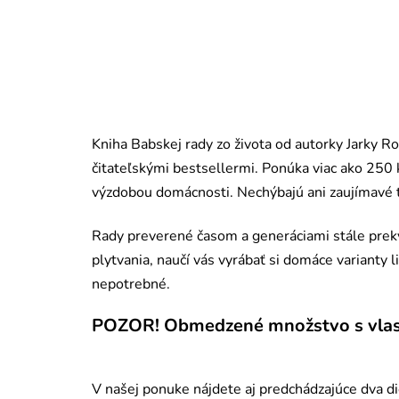
Kniha Babskej rady zo života od autorky Jarky R
čitateľskými bestsellermi. Ponúka viac ako 250 
výzdobou domácnosti. Nechýbajú ani zaujímavé ti
Rady preverené časom a generáciami stále prekva
plytvania, naučí vás vyrábať si domáce varianty l
nepotrebné.
POZOR! Obmedzené množstvo s vlas
V našej ponuke nájdete aj predchádzajúce dva die