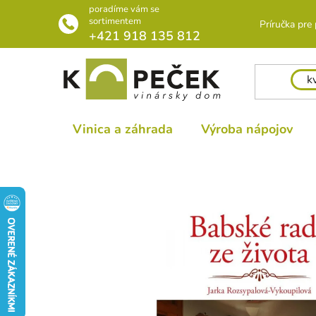
Prejsť
poradíme vám se
na
sortimentem
Príručka pre
+421 918 135 812
obsah
Vinica a záhrada
Výroba nápojov