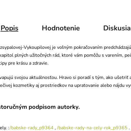
Popis
Hodnotenie
Diskusia
ozsypalovej-Vykoupilovej je voľným pokračovaním predchádzajúci
kapitol plných užitočných rád, ktoré vám pomôžu s varením, pe
py pre krásu a zdravie.
pujú svojou aktuálnosťou. Hravo si poradí s tým, ako ušetriť 
iečivej kozmetiky aj prostriedkov na upratovanie alebo nájdu vyu
toručným podpisom autorky.
ly. :
/babske-rady_p9364
,
/babske-rady-na-cely-rok_p9365
.