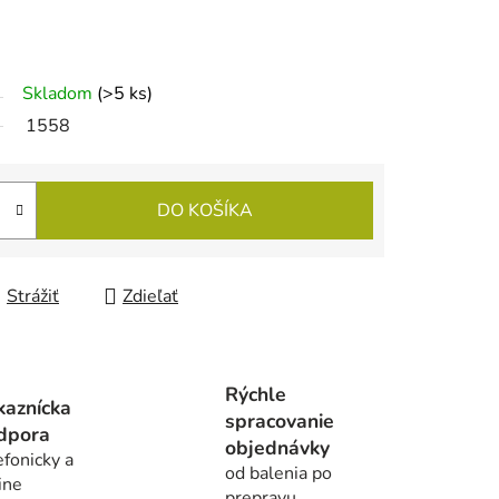
Skladom
(>5 ks)
1558
DO KOŠÍKA
Strážiť
Zdieľať
Rýchle
kaznícka
spracovanie
dpora
objednávky
efonicky a
od balenia po
ine
prepravu