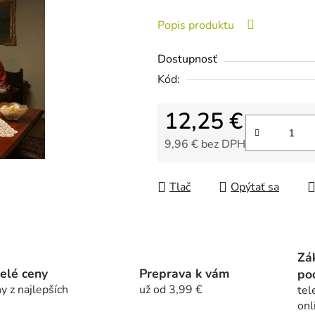
z
Popis produktu
5
hviezdičiek.
Dostupnosť
Kód:
12,25 €
9,96 € bez DPH
Jednotková cena:
Tlač
Opýtať sa
Zá
elé ceny
Preprava k vám
po
y z najlepších
už od 3,99 €
tel
onl