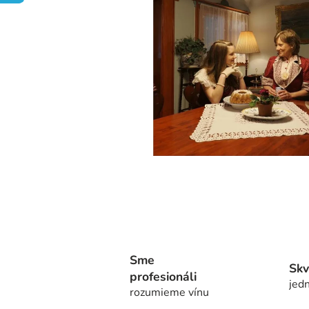
Sme
Skv
profesionáli
jedn
rozumieme vínu