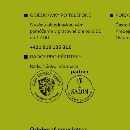
Z
á
OBJEDNÁVKY PO TELEFÓNE
PORAD
p
S vašou objednávkou vám
Často 
ä
pomôžeme v pracovné dni od 9:00
Prodej
do 17:00.
Ostatn
t
i
+421 918 135 812
e
RÁDCE PRO PĚSTITELE
Rady, články, informace
Odoberať newsletter