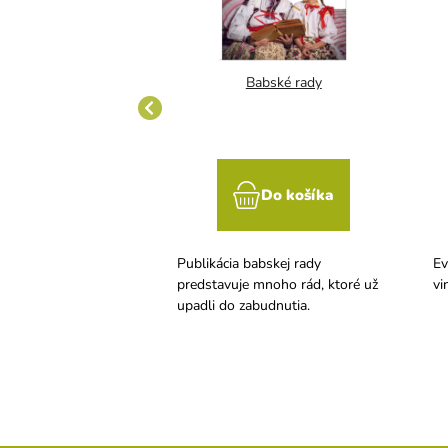
ostatné fortifikované
Babské rady
vína
Do košíka
Do košíka
tatné fortifikované
Publikácia babskej rady
Ev
predstavuje mnoho rád, ktoré už
vi
upadli do zabudnutia.