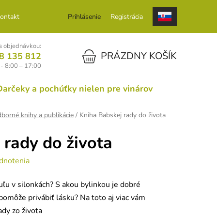
ontakt
Prihlásenie
Registrácia
 objednávkou:
NÁKUPNÝ KOŠÍK
PRÁZDNY KOŠÍK
8 135 812
 - 8:00 – 17:00
Darčeky a pochúťky nielen pre vinárov
borné knihy a publikácie
/
Kniha Babskej rady do života
 rady do života
dnotenia
buľu v silonkách? S akou bylinkou je dobré
pomôže privábiť lásku? Na toto aj viac vám
dy zo života