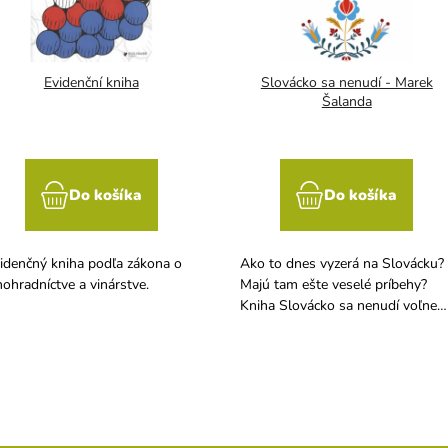
Evidenční kniha
Slovácko sa nenudí - Marek
Šalanda
Do košíka
Do košíka
idenčný kniha podľa zákona o
Ako to dnes vyzerá na Slovácku?
nohradníctve a vinárstve.
Majú tam ešte veselé príbehy?
Kniha Slovácko sa nenudí voľne
inšpirovaná kultovým
galuškovským cyklom popisuje
putovanie po kúzelnom vinársko
kraji. Zabavte sa nad neobvyklým
dobrodružstvom, ktoré je plné
slovackého humoru a rozverných