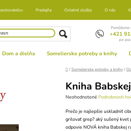
 pestovateľov
Predajňa
Ostatné služby
O nás
K
Pomůžeme s
+421 91
po-pia
Dom a dielňa
Somelierske potreby a knihy
Domov
/
Somelierske potreby a knihy
/
Od
Kniha Babskej
Priemerné
Neohodnotené
Podrobnosti ho
hodnotenie
Prečo je najlepšie uskladniť ci
produktu
grilovať grep? aký sušený kvet 
je
odpovie NOVÁ kniha Babskej ra
0,0