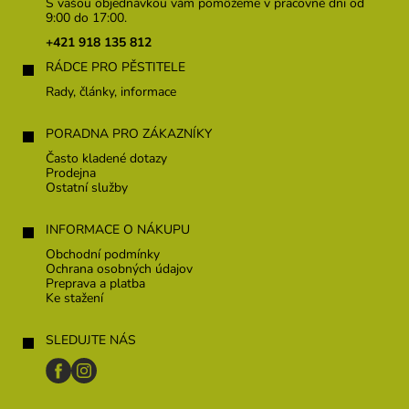
p
S vašou objednávkou vám pomôžeme v pracovné dni od
ä
9:00 do 17:00.
t
+421 918 135 812
i
RÁDCE PRO PĚSTITELE
e
Rady, články, informace
PORADNA PRO ZÁKAZNÍKY
Často kladené dotazy
Prodejna
Ostatní služby
INFORMACE O NÁKUPU
Obchodní podmínky
Ochrana osobných údajov
Preprava a platba
Ke stažení
SLEDUJTE NÁS