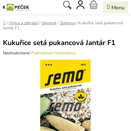
Prejsť
Hľadať
NÁKUPNÝ
na
obsah
KOŠÍK
Domov
/
Vinica a záhrada
/
Semená
/
Zelenina
/
Kukuřice setá pukancová
Jantár F1
Kukuřice setá pukancová Jantár F1
Priemerné
Neohodnotené
Podrobnosti hodnotenia
hodnotenie
produktu
je
0,0
z
5
hviezdičiek.