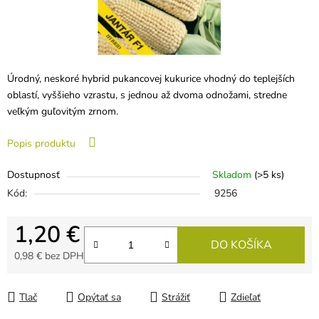
Úrodný, neskoré hybrid pukancovej kukurice vhodný do teplejších
oblastí, vyššieho vzrastu, s jednou až dvoma odnožami, stredne
veľkým guľovitým zrnom.
Popis produktu
Dostupnosť
Skladom
(>5 ks)
Kód:
9256
1,20 €
DO KOŠÍKA
0,98 € bez DPH
Jednotková cena:
Tlač
Opýtať sa
Strážiť
Zdieľať