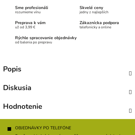
Sme profesionáli
Skvelé ceny
rozumieme vínu
jedny z najlepších
Preprava k vám
Zákaznícka podpora
už od 3,99 €
telefonicky a online
Rýchle spracovanie objednávky
od balenia po prepravu
Popis
Diskusia
Hodnotenie
Z
á
OBJEDNÁVKY PO TELEFÓNE