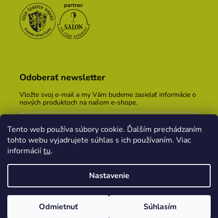
Odoberať newsletter
Vložte svoj e-mail a my Vám budeme zasielať informácie o
nových produktoch na našom e-shope.
Email
Tento web používa súbory cookie. Ďalším prechádzaním
Vložením e-mailu súhlasíte s
podmienkami ochrany
tohto webu vyjadrujete súhlas s ich používaním. Viac
osobných údajov
informácií
tu
.
PRIHLÁSIŤ SA
Nastavenie
Vytvoril Shoptet
&
PekneWeby
Odmietnuť
Súhlasím
Copyright 2026
Vinársky dom Kopecek
. Všetky