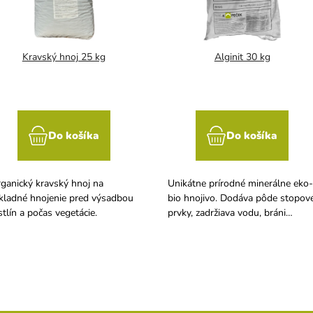
Kravský hnoj 25 kg
Alginit 30 kg
Do košíka
Do košíka
ganický kravský hnoj na
Unikátne prírodné minerálne eko-
kladné hnojenie pred výsadbou
bio hnojivo. Dodáva pôde stopov
stlín a počas vegetácie.
prvky, zadržiava vodu, bráni
vyplavovanie živín z dodaných
hnojív, viaže na seba ťažké kovy a
neutralizuje ich toxické účinky.