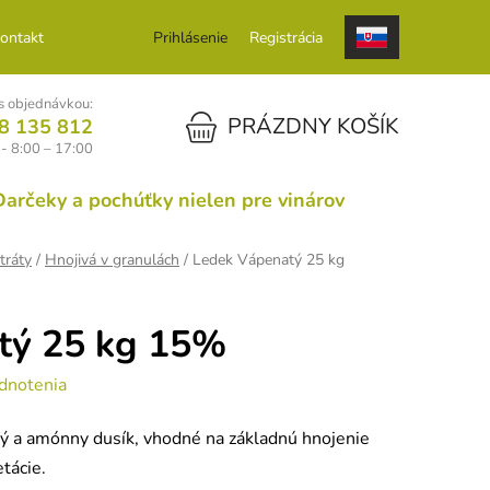
ontakt
Prihlásenie
Registrácia
 objednávkou:
NÁKUPNÝ KOŠÍK
PRÁZDNY KOŠÍK
8 135 812
 - 8:00 – 17:00
Darčeky a pochúťky nielen pre vinárov
tráty
/
Hnojivá v granulách
/
Ledek Vápenatý 25 kg
tý 25 kg 15%
dnotenia
ý a amónny dusík, vhodné na základnú hnojenie
tácie.