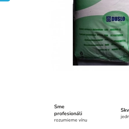
Sme
Skv
profesionáli
jedn
rozumieme vínu