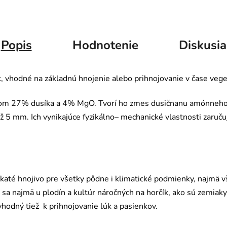
Popis
Hodnotenie
Diskusia
 vhodné na základnú hnojenie alebo prihnojovanie v čase vege
om 27% dusíka a 4% MgO. Tvorí ho zmes dusičnanu amónneh
až 5 mm. Ich vynikajúce fyzikálno– mechanické vlastnosti zaruč
té hnojivo pre všetky pôdne i klimatické podmienky, najmä v
a najmä u plodín a kultúr náročných na horčík, ako sú zemiaky
vhodný tiež k prihnojovanie lúk a pasienkov.