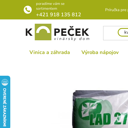
Prejsť
poradíme vám se
na
sortimentem
Príručka pre
+421 918 135 812
obsah
Vinica a záhrada
Výroba nápojov