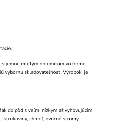
tácie.
o s jemne mletým dolomitom vo forme
ujú výbornú skladovateľnosť. Výrobok je
šak do pôd s veľmi nízkym až vyhovujúcim
 , strukoviny, chmeľ, ovocné stromy,