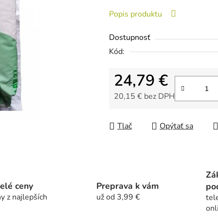
0,0
Popis produktu
z
5
Dostupnosť
hviezdičiek.
Kód:
24,79 €
20,15 € bez DPH
Jednotková cena:
Tlač
Opýtať sa
Zá
elé ceny
Preprava k vám
po
y z najlepších
už od 3,99 €
tel
onl