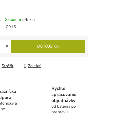
Skladom
(>5 ks)
0916
DO KOŠÍKA
Strážiť
Zdieľať
Rýchle
kaznícka
spracovanie
dpora
objednávky
efonicky a
od balenia po
ine
prepravu