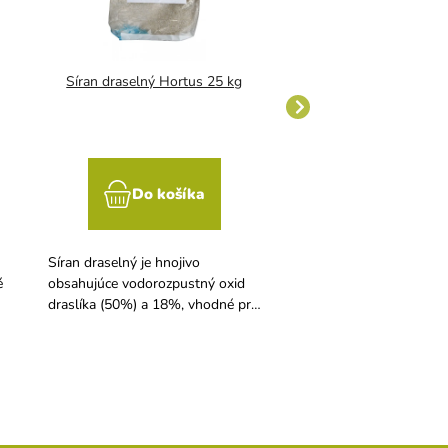
Síran draselný Hortus 25 kg
Síran amónny 2
Do košíka
Do koší
Síran draselný je hnojivo
Síran amónny obsahuje
é
obsahujúce vodorozpustný oxid
20,6% amónneho, dlh
draslíka (50%) a 18%, vhodné pre
pôsobiaceho dusíka sp
pestovanie rastlín citlivých na
síry vo vodorozpustnej
chlór.
pôdy sa zapravujeme i
rozhodenie.