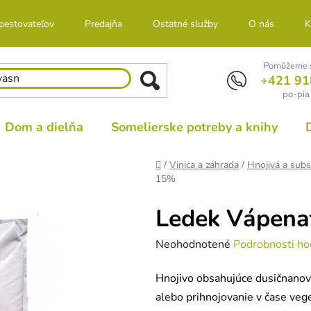
 pestovateľov
Predajňa
Ostatné služby
O nás
K
Pomůžeme s
+421 91
po-pia
Dom a dielňa
Somelierske potreby a knihy
Domov
/
Vinica a záhrada
/
Hnojivá a subs
15%
Ledek Vápena
Priemerné
Neohodnotené
Podrobnosti ho
hodnotenie
Hnojivo obsahujúce dusičnanov
produktu
alebo prihnojovanie v čase vege
je