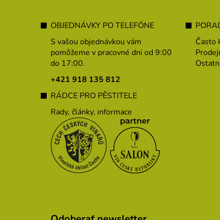
Z
á
OBJEDNÁVKY PO TELEFÓNE
PORAD
p
S vašou objednávkou vám
Často 
ä
pomôžeme v pracovné dni od 9:00
Prodej
do 17:00.
Ostatn
t
i
+421 918 135 812
e
RÁDCE PRO PĚSTITELE
Rady, články, informace
Odoberať newsletter