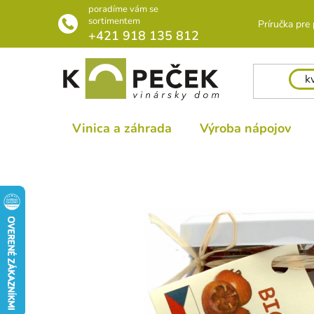
Prejsť
poradíme vám se
na
sortimentem
Príručka pre
+421 918 135 812
obsah
Vinica a záhrada
Výroba nápojov