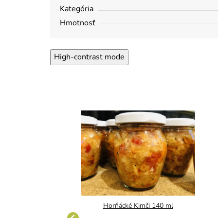
Kategória
Hmotnosť
High-contrast mode
key a zázvor 140 ml
Horňácké Kimči 140 ml