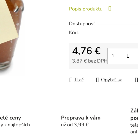
0,0
Popis produktu
z
5
Dostupnosť
hviezdičiek.
Kód:
4,76 €
3,87 € bez DPH
Jednotková cena:
Tlač
Opýtať sa
Zá
elé ceny
Preprava k vám
po
y z najlepších
už od 3,99 €
tel
onl