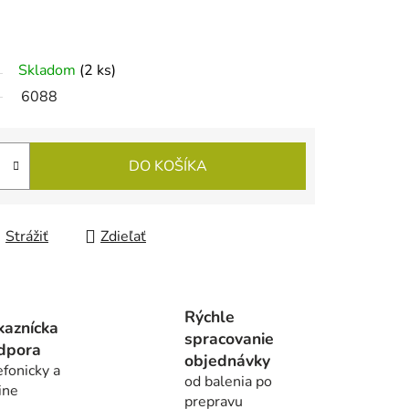
Skladom
(2 ks)
6088
DO KOŠÍKA
Strážiť
Zdieľať
Rýchle
kaznícka
spracovanie
dpora
objednávky
efonicky a
od balenia po
ine
prepravu