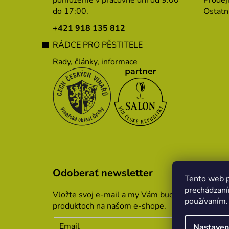
ä
pomôžeme v pracovné dni od 9:00
Prodej
do 17:00.
Ostatn
t
i
+421 918 135 812
e
RÁDCE PRO PĚSTITELE
Rady, články, informace
Odoberať newsletter
Tento web p
prechádzaní
Vložte svoj e-mail a my Vám budeme zasielať i
používaním.
produktoch na našom e-shope.
Email
Nastaven