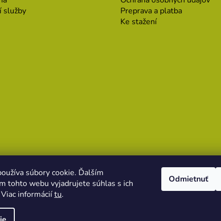
na
Ochrana osobných údajov
í služby
Preprava a platba
Ke stažení
oužíva súbory cookie. Ďalším
Odmietnuť
m tohto webu vyjadrujete súhlas s ich
nformácie o nových
 Viac informácií
tu
.
ie