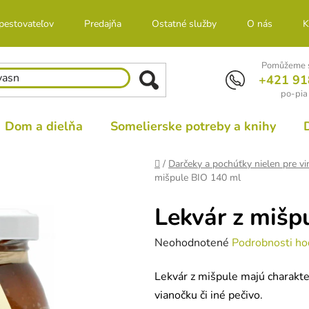
 pestovateľov
Predajňa
Ostatné služby
O nás
K
Pomůžeme s
+421 91
po-pia
Dom a dielňa
Somelierske potreby a knihy
Domov
/
Darčeky a pochúťky nielen pre vi
mišpule BIO 140 ml
Lekvár z mišp
Priemerné
Neohodnotené
Podrobnosti ho
hodnotenie
Lekvár z mišpule majú charakte
produktu
vianočku či iné pečivo.
je