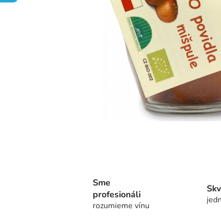
Sme
Skv
profesionáli
jedn
rozumieme vínu