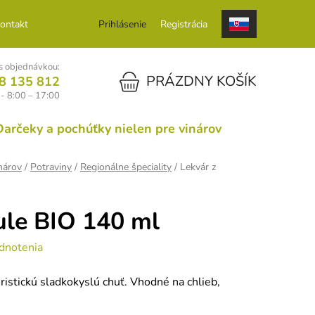
ontakt
Prihlásenie
Registrácia
 objednávkou:
NÁKUPNÝ KOŠÍK
PRÁZDNY KOŠÍK
8 135 812
 - 8:00 – 17:00
Darčeky a pochúťky nielen pre vinárov
nárov
/
Potraviny
/
Regionálne špeciality
/
Lekvár z
ule BIO 140 ml
dnotenia
ristickú sladkokyslú chuť. Vhodné na chlieb,