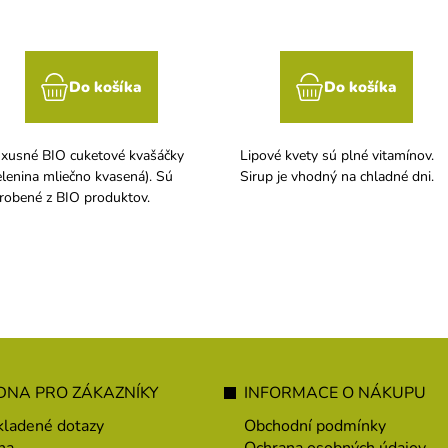
Do košíka
Do košíka
xusné BIO cuketové kvašáčky
Lipové kvety sú plné vitamínov.
elenina mliečno kvasená). Sú
Sirup je vhodný na chladné dni.
robené z BIO produktov.
NA PRO ZÁKAZNÍKY
INFORMACE O NÁKUPU
kladené dotazy
Obchodní podmínky