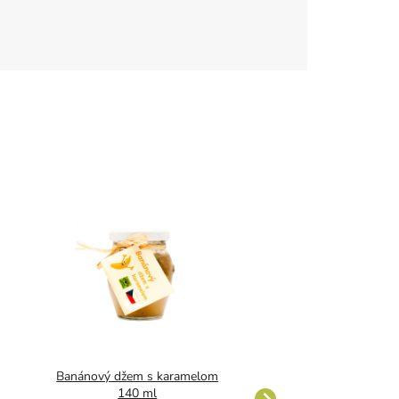
Banánový džem s karamelom
Višně v karamelu 
140 ml