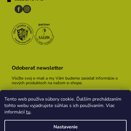
Odoberať newsletter
Vložte svoj e-mail a my Vám budeme zasielať informácie o
nových produktoch na našom e-shope.
Email
Tento web používa súbory cookie. Ďalším prechádzaním
Vložením e-mailu súhlasíte s
podmienkami ochrany
tohto webu vyjadrujete súhlas s ich používaním. Viac
osobných údajov
informácií
tu
.
PRIHLÁSIŤ SA
Nastavenie