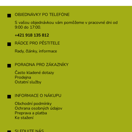
Z
á
OBJEDNÁVKY PO TELEFÓNE
p
S vašou objednávkou vám pomôžeme v pracovné dni od
ä
9:00 do 17:00.
t
+421 918 135 812
i
RÁDCE PRO PĚSTITELE
e
Rady, články, informace
PORADNA PRO ZÁKAZNÍKY
Často kladené dotazy
Prodejna
Ostatní služby
INFORMACE O NÁKUPU
Obchodní podmínky
Ochrana osobných údajov
Preprava a platba
Ke stažení
SLEDUJTE NÁS