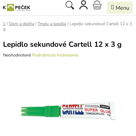
Prejsť
Hľadať
NÁKUPNÝ
na
obsah
KOŠÍK
Domov
/
Dom a dielňa
/
Tmely a lepidla
/
Lepidlo sekundové Cartell 12 x 3
g
Lepidlo sekundové Cartell 12 x 3 g
Priemerné
Neohodnotené
Podrobnosti hodnotenia
hodnotenie
produktu
je
0,0
z
5
hviezdičiek.