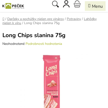
Prejsť
Hľadať
NÁKUPNÝ
na
obsah
KOŠÍK
Domov
/
Darčeky a pochúťky nielen pre vinárov
/
Potraviny
/
Lahôdky
nielen k vínu
/
Long Chips slanina 75g
Long Chips slanina 75g
Priemerné
Neohodnotené
Podrobnosti hodnotenia
hodnotenie
produktu
je
0,0
z
5
hviezdičiek.