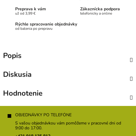
Preprava k vám
Zákaznícka podpora
už od 3,99 €
telefonicky a online
Rýchle spracovanie objednávky
od balenia po prepravu
Popis
Diskusia
Hodnotenie
Z
á
OBJEDNÁVKY PO TELEFÓNE
p
S vašou objednávkou vám pomôžeme v pracovné dni od
ä
9:00 do 17:00.
t