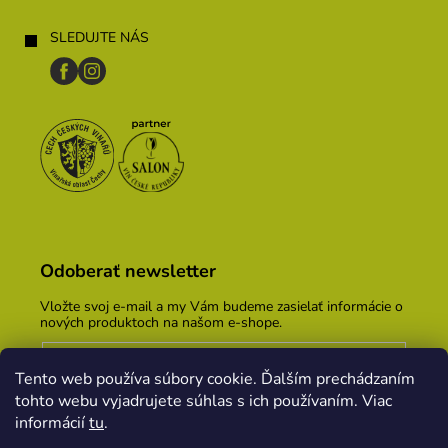
SLEDUJTE NÁS
Odoberať newsletter
Vložte svoj e-mail a my Vám budeme zasielať informácie o
nových produktoch na našom e-shope.
Email
Tento web používa súbory cookie. Ďalším prechádzaním
Vložením e-mailu súhlasíte s
podmienkami ochrany
tohto webu vyjadrujete súhlas s ich používaním. Viac
osobných údajov
informácií
tu
.