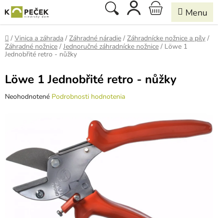
Prejsť
Hľadať
NÁKUPNÝ
na
obsah
KOŠÍK
Domov
/
Vinica a záhrada
/
Záhradné náradie
/
Záhradnícke nožnice a píly
/
Záhradné nožnice
/
Jednoručné záhradnícke nožnice
/
Löwe 1
Jednobřité retro - nůžky
Löwe 1 Jednobřité retro - nůžky
Priemerné
Neohodnotené
Podrobnosti hodnotenia
hodnotenie
produktu
je
0,0
z
5
hviezdičiek.