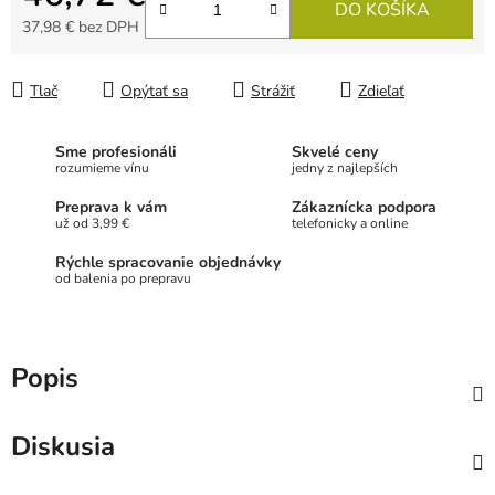
DO KOŠÍKA
37,98 € bez DPH
Jednotková cena:
Tlač
Opýtať sa
Strážiť
Zdieľať
Sme profesionáli
Skvelé ceny
rozumieme vínu
jedny z najlepších
Preprava k vám
Zákaznícka podpora
už od 3,99 €
telefonicky a online
Rýchle spracovanie objednávky
od balenia po prepravu
Popis
Diskusia