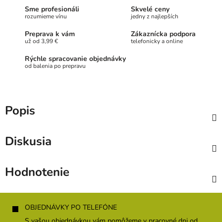
Sme profesionáli
Skvelé ceny
rozumieme vínu
jedny z najlepších
Preprava k vám
Zákaznícka podpora
už od 3,99 €
telefonicky a online
Rýchle spracovanie objednávky
od balenia po prepravu
Popis
Diskusia
Hodnotenie
Z
á
OBJEDNÁVKY PO TELEFÓNE
p
S vašou objednávkou vám pomôžeme v pracovné dni od