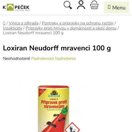
Prejsť
Hľadať
NÁKUPNÝ
na
obsah
KOŠÍK
Domov
/
Vinica a záhrada
/
Postreky a prípravky na ochranu rastlín
/
Insekticídy
/
Prípravky proti hmyzu v domácnosti a okolí domu
/
Loxiran Neudorff mravenci 100 g
Loxiran Neudorff mravenci 100 g
Priemerné
Neohodnotené
Podrobnosti hodnotenia
hodnotenie
produktu
je
0,0
z
5
hviezdičiek.