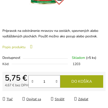
Prípravok na odstránenie mravcov na cestách, spevnených alebo
vydláždených plochách. Použiť možno ako posyp alebo postrek.
Popis produktu
Dostupnosť
Skladom
(>5 ks)
Kód:
1203
5,75 €
DO KOŠÍKA
4,67 € bez DPH
Jednotková cena:
Tlač
Opýtať sa
Strážiť
Zdieľať