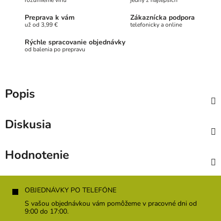
rozumieme vínu
jedny z najlepších
Preprava k vám
Zákaznícka podpora
už od 3,99 €
telefonicky a online
Rýchle spracovanie objednávky
od balenia po prepravu
Popis
Diskusia
Hodnotenie
Z
á
OBJEDNÁVKY PO TELEFÓNE
p
S vašou objednávkou vám pomôžeme v pracovné dni od
ä
9:00 do 17:00.