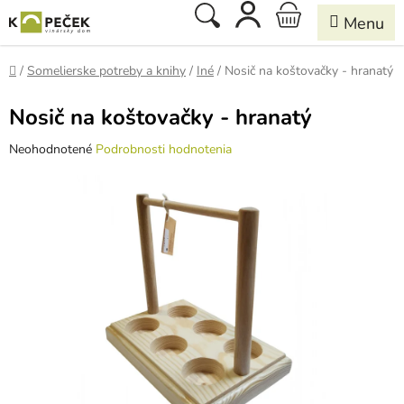
Prejsť
Hľadať
NÁKUPNÝ
na
obsah
KOŠÍK
Domov
/
Somelierske potreby a knihy
/
Iné
/
Nosič na koštovačky - hranatý
Nosič na koštovačky - hranatý
Priemerné
Neohodnotené
Podrobnosti hodnotenia
hodnotenie
produktu
je
0,0
z
5
hviezdičiek.