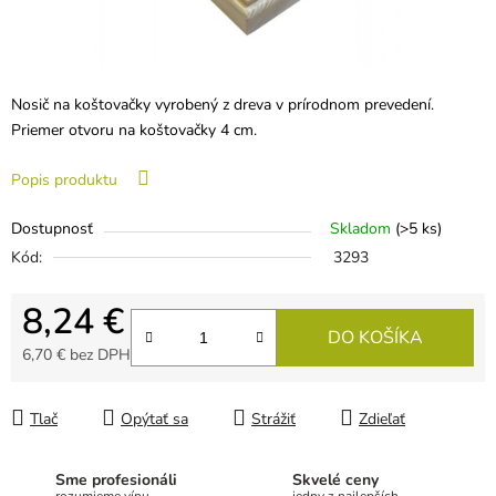
Nosič na koštovačky vyrobený z dreva v prírodnom prevedení.
Priemer otvoru na koštovačky 4 cm.
Popis produktu
Dostupnosť
Skladom
(>5 ks)
Kód:
3293
8,24 €
DO KOŠÍKA
6,70 € bez DPH
Jednotková cena:
Tlač
Opýtať sa
Strážiť
Zdieľať
Sme profesionáli
Skvelé ceny